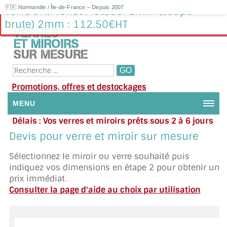
🇫🇷 Normandie / Île-de-France – Depuis 2007
Verre anti reflet Matobel 2mm (coupe
brute) 2mm : 112.50€HT
Promotions, offres et destockages
MENU
Délais : Vos verres et miroirs prêts sous 2 à 6 jours
NOUS CONTACTER
en moyenne
|
Besoin d'aide ?
Devis pour verre et miroir sur mesure
Appelez ou envoyez un SMS au 06 79 92 33 38
MON COMPTE / SE CONNECTER
Sélectionnez le miroir ou verre souhaité puis
indiquez vos dimensions en étape 2 pour obtenir un
DEMANDE DE DEVIS
prix immédiat.
Consulter la page d'aide au choix par utilisation
SUIVI DE DEVIS
SUIVI DE COMMANDE