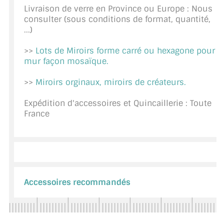
Livraison de verre en Province ou Europe : Nous
CONSEILS / AIDE
consulter (sous conditions de format, quantité,
...)
A PROPOS DE LA LIVRAISON
>>
Lots de Miroirs forme carré ou hexagone pour
COMPTE PRO
mur façon mosaïque.
MON PANIER
>>
Miroirs orginaux, miroirs de créateurs.
PLAN DU SITE
Expédition d'accessoires et Quincaillerie : Toute
France
DÉCONNEXION
NOUS TROUVER - BUC 78
NOUS CONTACTER
Accessoires recommandés