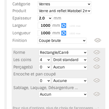
Catégorie
TOUS LES TARIFS AU M2
Produit
GUIDE : CHOIX PAR UTILISATION
Epaisseur
mm
Largeur
mm
INSPIRATIONS ET NOUVEAUTÉS
1200 max
Longueur
mm
1600 max
AMBIANCE LAITON BROSSÉ
Finition
MIROIRS VIEILLIS AMBIANCE BRASSERIE
Forme
MIROIR SUR MESURE
Les coins
Perçage(s)
MIROIR VIEILLI
Encoche et pan coupé
MIROIR DÉCORATIF DE COULEUR
Sablage, Laquage, Désargenture ...
LOTS DE MIROIRS EN MOZAÏQUE
MIROIR POUR PORTE
Pour plus d'options, plus de choix de façonnages, ... :