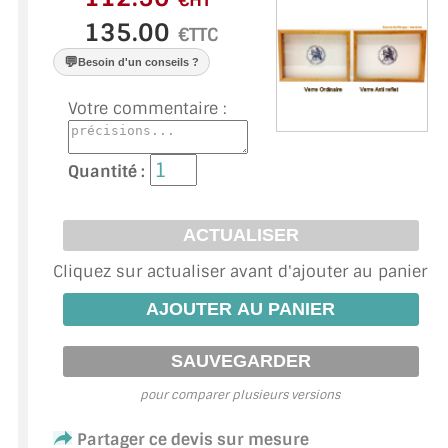
€HT
VERRE FEUILLETÉ
€TTC
VERRE ANTI-REFLET
💬
Besoin d'un conseils ?
VERRE LAQUÉ/CRÉDENCE
Votre commentaire :
VERRE FEUILLETÉ/TREMPÉ
Quantité :
DALLE DE SOL EN VERRE
PORTE EN VERRE
Cliquez sur actualiser avant d'ajouter au panier
GARDE CORPS EN VERRE
VERRIÈRE TYPE ATELIER
VERRES TEXTURÉS
pour comparer plusieurs versions
PLEXIGLAS PMMA
Partager ce devis sur mesure
DOUBLE VITRAGE