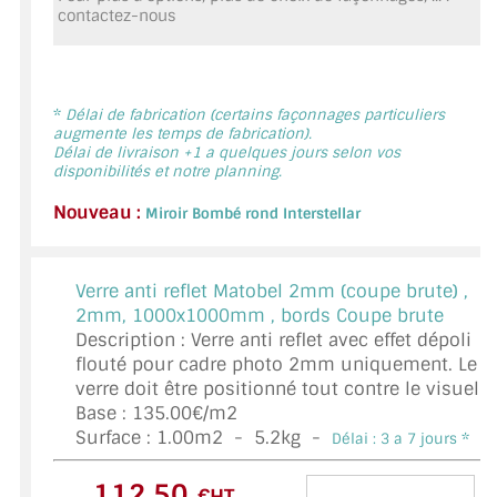
contactez-nous
MIROIR DE SALLE DE BAIN
MIROIR PAROI DE DOUCHE
MIROIR POUR SALLE DE SPORT
*
Délai de fabrication (certains façonnages particuliers
augmente les temps de fabrication).
Délai de livraison +1 a quelques jours selon vos
MIROIR POUR SALLE DE DANSE
disponibilités et notre planning.
Nouveau :
MIROIR ENCADRÉ
Miroir Bombé rond Interstellar
MIROIR TV
Verre anti reflet Matobel 2mm (coupe brute) ,
VERRE SUR MESURE
2mm, 1000x1000mm , bords Coupe brute
Description : Verre anti reflet avec effet dépoli
VERRE EXTRACLAIR
flouté pour cadre photo 2mm uniquement. Le
verre doit être positionné tout contre le visuel
VERRE TREMPÉ (SÉCURIT)
Base : 135.00€/m2
Surface :
1.00
m2 -
5.2
kg -
Délai : 3 a 7 jours *
PAROI DE DOUCHE