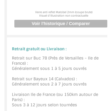
BARRES DE STABILISATION
Verre anti reflet Matobel 2mm (coupe brute)
JOINTS D'ÉTANCHÉITÉS
Visuel d'illustration non contractuelle
FIXATION GARDES CORPS
SYSTÈMES PIVOTANTS
SYSTÈMES COULISSANTS
Retrait gratuit ou Livraison :
LE CATALOGUE ACCESSOIRES
Retrait sur Buc 78 (Près de Versailles - Ile de
(STROMBINOSCOPE)
France) :
Généralement sous 1 à 5 jours ouvrés
ACCESSOIRES EN PROMOTIONS
Retrait sur Bayeux 14 (Calvados) :
Généralement sous 2 à 7 jours ouvrés
EXEMPLES, RÉALISATIONS, INSPIRATIONS
Livraison Ile de France (ou 150km autour de
NUANCIER RAL
Paris) :
Sous 3 à 12 jours selon tournées
COMMENT COUPER DU VERRE ?