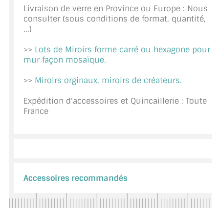
Livraison de verre en Province ou Europe : Nous
CONSEILS / AIDE
consulter (sous conditions de format, quantité,
...)
A PROPOS DE LA LIVRAISON
>>
Lots de Miroirs forme carré ou hexagone pour
COMPTE PRO
mur façon mosaïque.
MON PANIER
>>
Miroirs orginaux, miroirs de créateurs.
PLAN DU SITE
Expédition d'accessoires et Quincaillerie : Toute
France
DÉCONNEXION
NOUS TROUVER - BUC 78
NOUS CONTACTER
Accessoires recommandés