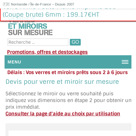
🇫🇷 Normandie / Île-de-France – Depuis 2007
Verre Armé Petite Maille imprimé 200
(Coupe brute) 6mm : 199.17€HT
Promotions, offres et destockages
MENU
Délais : Vos verres et miroirs prêts sous 2 à 6 jours
NOUS CONTACTER
en moyenne
|
Besoin d'aide ?
Devis pour verre et miroir sur mesure
Appelez ou envoyez un SMS au 06 79 92 33 38
MON COMPTE / SE CONNECTER
Sélectionnez le miroir ou verre souhaité puis
indiquez vos dimensions en étape 2 pour obtenir un
DEMANDE DE DEVIS
prix immédiat.
Consulter la page d'aide au choix par utilisation
SUIVI DE DEVIS
SUIVI DE COMMANDE