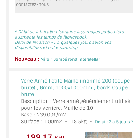
contactez-nous
MIROIR DE SALLE DE BAIN
MIROIR PAROI DE DOUCHE
MIROIR POUR SALLE DE SPORT
*
Délai de fabrication (certains façonnages particuliers
augmente les temps de fabrication).
Délai de livraison +1 a quelques jours selon vos
MIROIR POUR SALLE DE DANSE
disponibilités et notre planning.
Nouveau :
MIROIR ENCADRÉ
Miroir Bombé rond Interstellar
MIROIR TV
Verre Armé Petite Maille imprimé 200 (Coupe
VERRE SUR MESURE
brute) ,
6mm, 1000x1000mm , bords Coupe
brute
VERRE EXTRACLAIR
Description : Verre armé généralement utilisé
pour les verrière. Maille de 10
VERRE TREMPÉ (SÉCURIT)
Base : 239.00€/m2
Surface :
1.00
m2 -
15.5
kg -
Délai : 2 a 5 jours *
PAROI DE DOUCHE