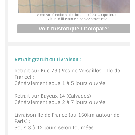
BARRES DE STABILISATION
Verre Armé Petite Maille imprimé 200 (Coupe brute)
JOINTS D'ÉTANCHÉITÉS
Visuel d'illustration non contractuelle
FIXATION GARDES CORPS
SYSTÈMES PIVOTANTS
SYSTÈMES COULISSANTS
Retrait gratuit ou Livraison :
LE CATALOGUE ACCESSOIRES
Retrait sur Buc 78 (Près de Versailles - Ile de
(STROMBINOSCOPE)
France) :
Généralement sous 1 à 5 jours ouvrés
ACCESSOIRES EN PROMOTIONS
Retrait sur Bayeux 14 (Calvados) :
Généralement sous 2 à 7 jours ouvrés
EXEMPLES, RÉALISATIONS, INSPIRATIONS
Livraison Ile de France (ou 150km autour de
NUANCIER RAL
Paris) :
Sous 3 à 12 jours selon tournées
COMMENT COUPER DU VERRE ?