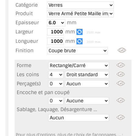
Catégorie
TOUS LES TARIFS AU M2
Produit
GUIDE : CHOIX PAR UTILISATION
Epaisseur
mm
Largeur
mm
INSPIRATIONS ET NOUVEAUTÉS
2500 max
Longueur
mm
3000 max
AMBIANCE LAITON BROSSÉ
Finition
MIROIRS VIEILLIS AMBIANCE BRASSERIE
Forme
MIROIR SUR MESURE
Les coins
Perçage(s)
MIROIR VIEILLI
Encoche et pan coupé
MIROIR DÉCORATIF DE COULEUR
Sablage, Laquage, Désargenture ...
LOTS DE MIROIRS EN MOZAÏQUE
MIROIR POUR PORTE
Pour plus d'options, plus de choix de façonnages, ... :