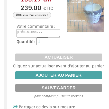
€HT
VERRE FEUILLETÉ
€TTC
VERRE ANTI-REFLET
💬
Besoin d'un conseils ?
VERRE LAQUÉ/CRÉDENCE
Votre commentaire :
VERRE FEUILLETÉ/TREMPÉ
Quantité :
DALLE DE SOL EN VERRE
PORTE EN VERRE
Cliquez sur actualiser avant d'ajouter au panier
GARDE CORPS EN VERRE
VERRIÈRE TYPE ATELIER
VERRES TEXTURÉS
pour comparer plusieurs versions
PLEXIGLAS PMMA
Partager ce devis sur mesure
DOUBLE VITRAGE