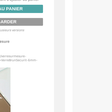
usieurs versions
mesure
m/verresurmesure-
=VerreBrunSecurit
-6mm-