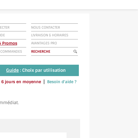
ECTER
NOUS CONTACTER
IDE
LIVRAISON
&
HORAIRES
 & Promos
AVANTAGES PRO
E COMMANDES
Guide
: Choix par utilisation
|
 à 6 jours en moyenne
Besoin d'aide ?
u envoyez un SMS au 06 79 92 33 38
immédiat.