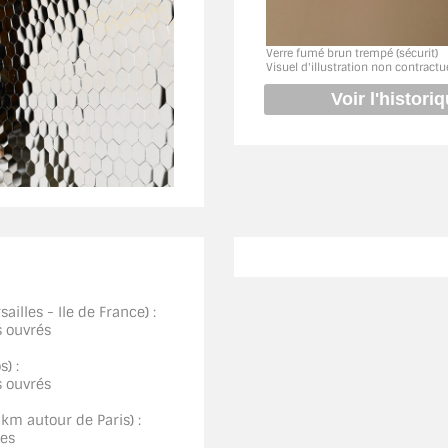
Verre fumé brun trempé (sécurit)
Visuel d'illustration non contractu
ailles - Ile de France) :
s ouvrés
) :
s ouvrés
0km autour de Paris) :
ées