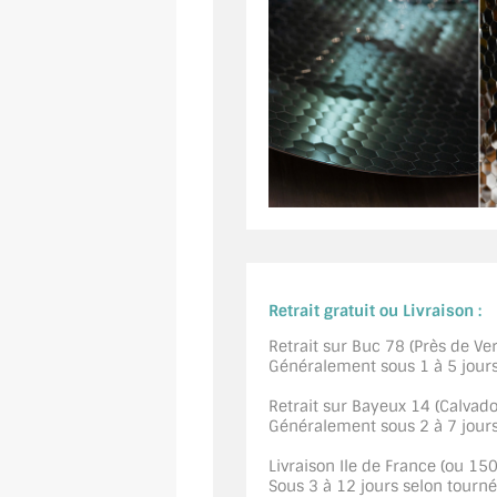
Retrait gratuit ou Livraison :
Retrait sur Buc 78 (Près de Vers
Généralement sous 1 à 5 jour
Retrait sur Bayeux 14 (Calvados
Généralement sous 2 à 7 jour
Livraison Ile de France (ou 15
Sous 3 à 12 jours selon tourn