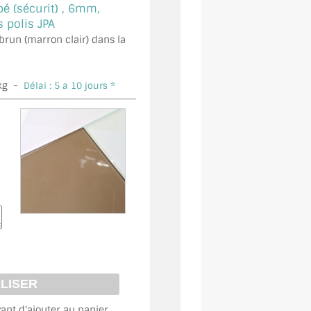
é (sécurit) ,
6mm,
polis JPA
 brun (marron clair) dans la
kg -
Délai : 5 a 10 jours *
vant d'ajouter au panier