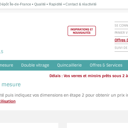
épôt Île-de-France • Qualité • Rapidité • Contact & réactivité
SE CONN
PANIER V
Offres
SUIVI D
LS
 mesure
Double vitrage
Quincaillerie
Offres & Services
Délais : Vos verres et miroirs prêts sous 2
Appelez o
ur mesure
ité puis indiquez vos dimensions en étape 2 pour obtenir un prix 
ilisation