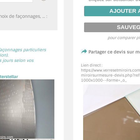
oix de façonnages, ... :
pour comparer pl
 façonnages particuliers
Partager ce devis sur 
on).
s jours selon vos
Lien direct :
https://www.verresetmiroirs.co
miroirsurmesure-devis.php?ref
erstellar
1000x1000--Forme=_o_