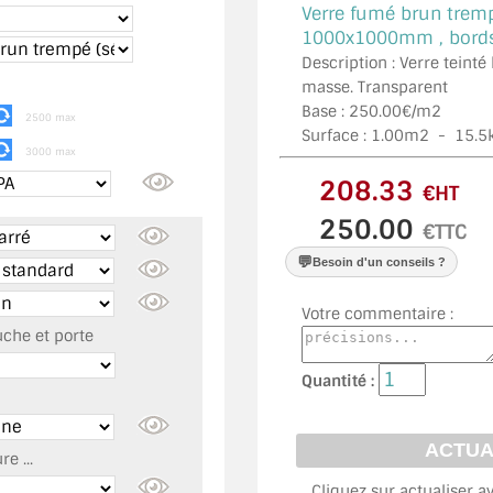
Verre fumé brun tremp
1000x1000mm , bords 
Description : Verre teinté
masse. Transparent
Base : 250.00€/m2
2500 max
Surface :
1.00
m2 -
15.5
3000 max
€HT
€TTC
💬
Besoin d'un conseils ?
Votre commentaire :
uche et porte
Quantité :
e ...
Cliquez sur actualiser a