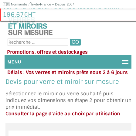
🇫🇷 Normandie / Île-de-France – Depuis 2007
Verre fumé brun trempé (sécurit) 8mm :
196.67€HT
Promotions, offres et destockages
MENU
Délais : Vos verres et miroirs prêts sous 2 à 6 jours
NOUS CONTACTER
en moyenne
|
Besoin d'aide ?
Devis pour verre et miroir sur mesure
Appelez ou envoyez un SMS au 06 79 92 33 38
MON COMPTE / SE CONNECTER
Sélectionnez le miroir ou verre souhaité puis
indiquez vos dimensions en étape 2 pour obtenir un
DEMANDE DE DEVIS
prix immédiat.
Consulter la page d'aide au choix par utilisation
SUIVI DE DEVIS
SUIVI DE COMMANDE