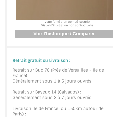
BARRES DE STABILISATION
JOINTS D'ÉTANCHÉITÉS
Verre fumé brun trempé (sécurit)
Visuel d'illustration non contractuelle
FIXATION GARDES CORPS
SYSTÈMES PIVOTANTS
SYSTÈMES COULISSANTS
Retrait gratuit ou Livraison :
LE CATALOGUE ACCESSOIRES
(STROMBINOSCOPE)
Retrait sur Buc 78 (Près de Versailles - Ile de
France) :
ACCESSOIRES EN PROMOTIONS
Généralement sous 1 à 5 jours ouvrés
EXEMPLES, RÉALISATIONS, INSPIRATIONS
Retrait sur Bayeux 14 (Calvados) :
Généralement sous 2 à 7 jours ouvrés
NUANCIER RAL
Livraison Ile de France (ou 150km autour de
COMMENT COUPER DU VERRE ?
Paris) :