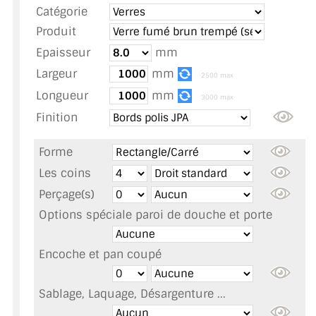
Catégorie
TOUS LES TARIFS AU M2
Produit
GUIDE : CHOIX PAR UTILISATION
Epaisseur
mm
Largeur
mm
INSPIRATIONS ET NOUVEAUTÉS
2500 max
Longueur
mm
3000 max
AMBIANCE LAITON BROSSÉ
Finition
MIROIRS VIEILLIS AMBIANCE BRASSERIE
Forme
MIROIR SUR MESURE
Les coins
Perçage(s)
MIROIR VIEILLI
Options spéciale paroi de douche et porte
MIROIR DÉCORATIF DE COULEUR
Encoche et pan coupé
LOTS DE MIROIRS EN MOZAÏQUE
Sablage, Laquage, Désargenture ...
MIROIR POUR PORTE