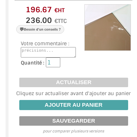
VERRE FEUILLETÉ
€HT
VERRE ANTI-REFLET
€TTC
VERRE LAQUÉ/CRÉDENCE
💬
Besoin d'un conseils ?
VERRE FEUILLETÉ/TREMPÉ
Votre commentaire :
DALLE DE SOL EN VERRE
Quantité :
PORTE EN VERRE
GARDE CORPS EN VERRE
Cliquez sur actualiser avant d'ajouter au panier
VERRIÈRE TYPE ATELIER
VERRES TEXTURÉS
PLEXIGLAS PMMA
pour comparer plusieurs versions
DOUBLE VITRAGE