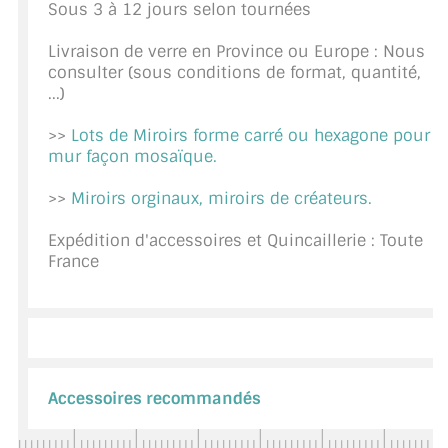
Sous 3 à 12 jours selon tournées
CONSEILS / AIDE
Livraison de verre en Province ou Europe : Nous
A PROPOS DE LA LIVRAISON
consulter (sous conditions de format, quantité,
...)
COMPTE PRO
>>
Lots de Miroirs forme carré ou hexagone pour
mur façon mosaïque.
MON PANIER
>>
Miroirs orginaux, miroirs de créateurs.
PLAN DU SITE
Expédition d'accessoires et Quincaillerie : Toute
DÉCONNEXION
France
NOUS TROUVER - BUC 78
NOUS CONTACTER
Accessoires recommandés