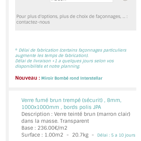
MIROIR DE SALLE DE BAIN
Pour plus d'options, plus de choix de façonnages, ... :
MIROIR PAROI DE DOUCHE
contactez-nous
MIROIR POUR SALLE DE SPORT
MIROIR POUR SALLE DE DANSE
*
Délai de fabrication (certains façonnages particuliers
augmente les temps de fabrication).
MIROIR ENCADRÉ
Délai de livraison +1 a quelques jours selon vos
disponibilités et notre planning.
MIROIR TV
Nouveau :
Miroir Bombé rond Interstellar
VERRE SUR MESURE
Verre fumé brun trempé (sécurit) ,
8mm,
VERRE EXTRACLAIR
1000x1000mm , bords polis JPA
Description : Verre teinté brun (marron clair)
VERRE TREMPÉ (SÉCURIT)
dans la masse. Transparent
Base : 236.00€/m2
PAROI DE DOUCHE
Surface :
1.00
m2 -
20.7
kg -
Délai : 5 a 10 jours *