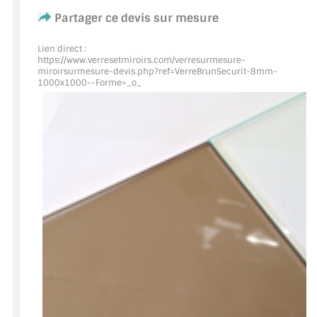
Partager ce devis sur mesure
ACCESSOIRES & QUINCAILLERIE
Lien direct :
https://www.verresetmiroirs.com/verresurmesure-
CATALOGUE DE PROFILS ET FIXATION DU
miroirsurmesure-devis.php?ref=VerreBrunSecurit
-8mm-
VERRE
1000x1000--Forme=_o_
LES FIXATIONS POUR MIROIR
LES PROFILS PAROI DE VERRE
VITRINE EN VERRE
CONNECTEURS ET ASSEMBLAGE DE VERRES
PLATS ET CORNIÈRES
LES CHARNIÈRES DE PORTE EN VERRE
BOUTONS ET POIGNÉES