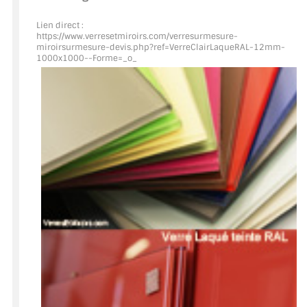
Lien direct :
ACCESSOIRES & QUINCAILLERIE
https://www.verresetmiroirs.com/verresurmesure-
miroirsurmesure-devis.php?ref=VerreClairLaqueRAL
-12mm-
1000x1000--Forme=_o_
CATALOGUE DE PROFILS ET FIXATION DU
VERRE
LES FIXATIONS POUR MIROIR
LES PROFILS PAROI DE VERRE
VITRINE EN VERRE
CONNECTEURS ET ASSEMBLAGE DE VERRES
PLATS ET CORNIÈRES
LES CHARNIÈRES DE PORTE EN VERRE
BOUTONS ET POIGNÉES