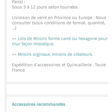
Paris) :
CONSEILS / AIDE
Sous 3 à 12 jours selon tournées
Livraison de verre en Province ou Europe : Nous
A PROPOS DE LA LIVRAISON
consulter (sous conditions de format, quantité,
...)
COMPTE PRO
>>
Lots de Miroirs forme carré ou hexagone pour
MON PANIER
mur façon mosaïque.
PLAN DU SITE
>>
Miroirs orginaux, miroirs de créateurs.
DÉCONNEXION
Expédition d'accessoires et Quincaillerie : Toute
France
NOUS TROUVER - BUC 78
NOUS CONTACTER
Accessoires recommandés