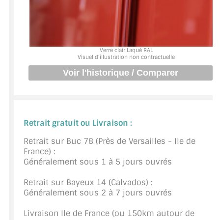
BARRES DE STABILISATION
JOINTS D'ÉTANCHÉITÉS
FIXATION GARDES CORPS
Verre clair Laqué RAL
Visuel d'illustration non contractuelle
SYSTÈMES PIVOTANTS
SYSTÈMES COULISSANTS
LE CATALOGUE ACCESSOIRES
Retrait gratuit ou Livraison :
(STROMBINOSCOPE)
Retrait sur Buc 78 (Près de Versailles - Ile de
ACCESSOIRES EN PROMOTIONS
France) :
Généralement sous 1 à 5 jours ouvrés
EXEMPLES, RÉALISATIONS, INSPIRATIONS
Retrait sur Bayeux 14 (Calvados) :
NUANCIER RAL
Généralement sous 2 à 7 jours ouvrés
COMMENT COUPER DU VERRE ?
Livraison Ile de France (ou 150km autour de