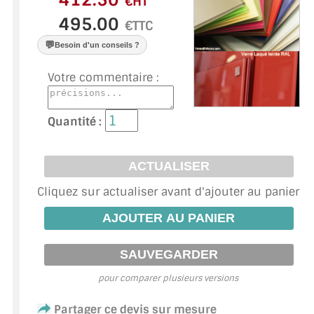
€HT
VERRE FEUILLETÉ
€TTC
VERRE ANTI-REFLET
💬
Besoin d'un conseils ?
VERRE LAQUÉ/CRÉDENCE
Votre commentaire :
VERRE FEUILLETÉ/TREMPÉ
Quantité :
DALLE DE SOL EN VERRE
PORTE EN VERRE
GARDE CORPS EN VERRE
Cliquez sur actualiser avant d'ajouter au panier
VERRIÈRE TYPE ATELIER
VERRES TEXTURÉS
pour comparer plusieurs versions
PLEXIGLAS PMMA
Partager ce devis sur mesure
DOUBLE VITRAGE