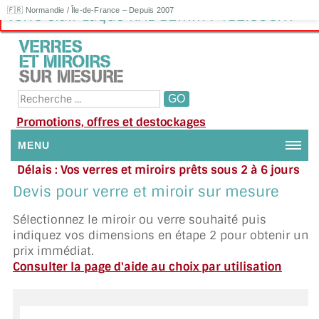
🇫🇷 Normandie / Île-de-France – Depuis 2007
Verre clair Laqué RAL 12mm : 412.50€HT
Promotions, offres et destockages
MENU
Délais : Vos verres et miroirs prêts sous 2 à 6 jours
NOUS CONTACTER
en moyenne
|
Besoin d'aide ?
Devis pour verre et miroir sur mesure
Appelez ou envoyez un SMS au 06 79 92 33 38
MON COMPTE / SE CONNECTER
Sélectionnez le miroir ou verre souhaité puis
indiquez vos dimensions en étape 2 pour obtenir un
DEMANDE DE DEVIS
prix immédiat.
Consulter la page d'aide au choix par utilisation
SUIVI DE DEVIS
SUIVI DE COMMANDE