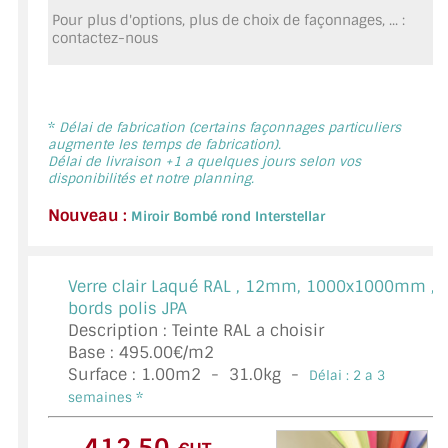
MIROIR DE SALLE DE BAIN
Pour plus d'options, plus de choix de façonnages, ... :
contactez-nous
MIROIR PAROI DE DOUCHE
MIROIR POUR SALLE DE SPORT
*
Délai de fabrication (certains façonnages particuliers
augmente les temps de fabrication).
MIROIR POUR SALLE DE DANSE
Délai de livraison +1 a quelques jours selon vos
disponibilités et notre planning.
MIROIR ENCADRÉ
Nouveau :
Miroir Bombé rond Interstellar
MIROIR TV
VERRE SUR MESURE
Verre clair Laqué RAL ,
12mm, 1000x1000mm ,
bords polis JPA
VERRE EXTRACLAIR
Description : Teinte RAL a choisir
Base : 495.00€/m2
VERRE TREMPÉ (SÉCURIT)
Surface :
1.00
m2 -
31.0
kg -
Délai : 2 a 3
semaines *
PAROI DE DOUCHE