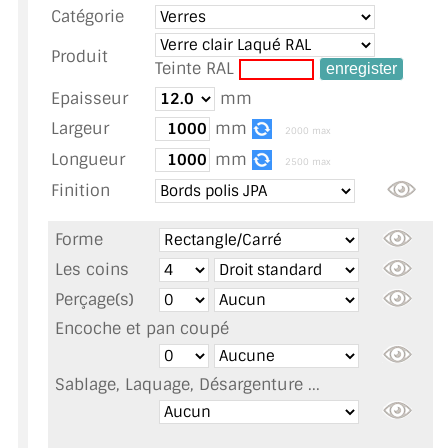
Catégorie
TOUS LES TARIFS AU M2
Produit
GUIDE : CHOIX PAR UTILISATION
Teinte RAL
Epaisseur
mm
INSPIRATIONS ET NOUVEAUTÉS
Largeur
mm
2000 max
AMBIANCE LAITON BROSSÉ
Longueur
mm
2500 max
Finition
MIROIRS VIEILLIS AMBIANCE BRASSERIE
Forme
MIROIR SUR MESURE
Les coins
MIROIR VIEILLI
Perçage(s)
Encoche et pan coupé
MIROIR DÉCORATIF DE COULEUR
LOTS DE MIROIRS EN MOZAÏQUE
Sablage, Laquage, Désargenture ...
MIROIR POUR PORTE