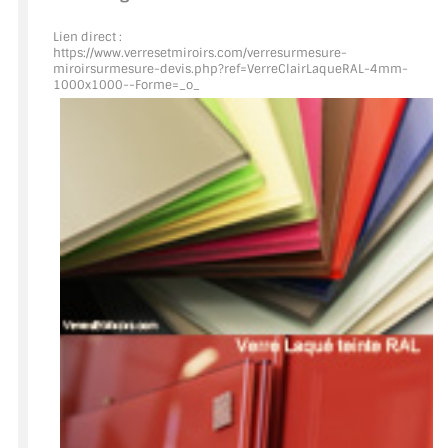
Lien direct :
ACCESSOIRES & QUINCAILLERIE
https://www.verresetmiroirs.com/verresurmesure-
miroirsurmesure-devis.php?ref=VerreClairLaqueRAL
-4mm-
1000x1000--Forme=_o_
CATALOGUE DE PROFILS ET FIXATION DU
VERRE
LES FIXATIONS POUR MIROIR
LES PROFILS PAROI DE VERRE
VITRINE EN VERRE
CONNECTEURS ET ASSEMBLAGE DE VERRES
PLATS ET CORNIÈRES
LES CHARNIÈRES DE PORTE EN VERRE
BOUTONS ET POIGNÉES