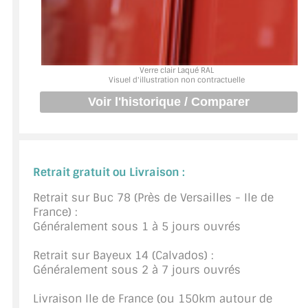
BARRES DE STABILISATION
JOINTS D'ÉTANCHÉITÉS
FIXATION GARDES CORPS
Verre clair Laqué RAL
Visuel d'illustration non contractuelle
SYSTÈMES PIVOTANTS
SYSTÈMES COULISSANTS
LE CATALOGUE ACCESSOIRES
Retrait gratuit ou Livraison :
(STROMBINOSCOPE)
Retrait sur Buc 78 (Près de Versailles - Ile de
ACCESSOIRES EN PROMOTIONS
France) :
Généralement sous 1 à 5 jours ouvrés
EXEMPLES, RÉALISATIONS, INSPIRATIONS
Retrait sur Bayeux 14 (Calvados) :
NUANCIER RAL
Généralement sous 2 à 7 jours ouvrés
COMMENT COUPER DU VERRE ?
Livraison Ile de France (ou 150km autour de