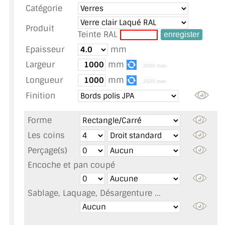
Catégorie
TOUS LES TARIFS AU M2
Produit
GUIDE : CHOIX PAR UTILISATION
Teinte RAL
Epaisseur
mm
INSPIRATIONS ET NOUVEAUTÉS
Largeur
mm
2000 max
AMBIANCE LAITON BROSSÉ
Longueur
mm
2500 max
Finition
MIROIRS VIEILLIS AMBIANCE BRASSERIE
Forme
MIROIR SUR MESURE
Les coins
MIROIR VIEILLI
Perçage(s)
Encoche et pan coupé
MIROIR DÉCORATIF DE COULEUR
LOTS DE MIROIRS EN MOZAÏQUE
Sablage, Laquage, Désargenture ...
MIROIR POUR PORTE