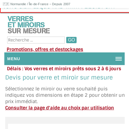
🇫🇷 Normandie / Île-de-France – Depuis 2007
Verre clair Laqué RAL 4mm : 229.17€HT
Promotions, offres et destockages
MENU
Délais : Vos verres et miroirs prêts sous 2 à 6 jours
NOUS CONTACTER
en moyenne
|
Besoin d'aide ?
Devis pour verre et miroir sur mesure
Appelez ou envoyez un SMS au 06 79 92 33 38
MON COMPTE / SE CONNECTER
Sélectionnez le miroir ou verre souhaité puis
indiquez vos dimensions en étape 2 pour obtenir un
DEMANDE DE DEVIS
prix immédiat.
Consulter la page d'aide au choix par utilisation
SUIVI DE DEVIS
SUIVI DE COMMANDE