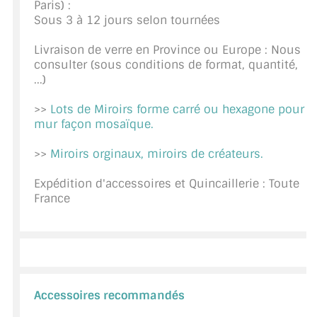
Paris) :
CONSEILS / AIDE
Sous 3 à 12 jours selon tournées
Livraison de verre en Province ou Europe : Nous
A PROPOS DE LA LIVRAISON
consulter (sous conditions de format, quantité,
...)
COMPTE PRO
>>
Lots de Miroirs forme carré ou hexagone pour
MON PANIER
mur façon mosaïque.
PLAN DU SITE
>>
Miroirs orginaux, miroirs de créateurs.
DÉCONNEXION
Expédition d'accessoires et Quincaillerie : Toute
France
NOUS TROUVER - BUC 78
NOUS CONTACTER
Accessoires recommandés