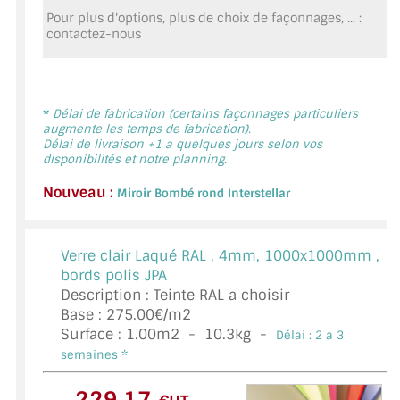
MIROIR DE SALLE DE BAIN
Pour plus d'options, plus de choix de façonnages, ... :
contactez-nous
MIROIR PAROI DE DOUCHE
MIROIR POUR SALLE DE SPORT
*
Délai de fabrication (certains façonnages particuliers
augmente les temps de fabrication).
MIROIR POUR SALLE DE DANSE
Délai de livraison +1 a quelques jours selon vos
disponibilités et notre planning.
MIROIR ENCADRÉ
Nouveau :
Miroir Bombé rond Interstellar
MIROIR TV
VERRE SUR MESURE
Verre clair Laqué RAL ,
4mm, 1000x1000mm ,
bords polis JPA
VERRE EXTRACLAIR
Description : Teinte RAL a choisir
Base : 275.00€/m2
VERRE TREMPÉ (SÉCURIT)
Surface :
1.00
m2 -
10.3
kg -
Délai : 2 a 3
semaines *
PAROI DE DOUCHE