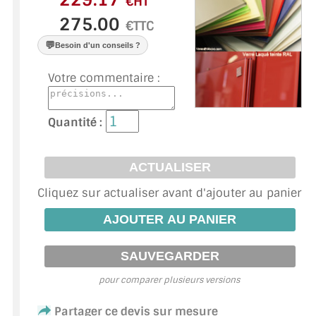
€HT
VERRE FEUILLETÉ
€TTC
VERRE ANTI-REFLET
💬
Besoin d'un conseils ?
VERRE LAQUÉ/CRÉDENCE
Votre commentaire :
VERRE FEUILLETÉ/TREMPÉ
Quantité :
DALLE DE SOL EN VERRE
PORTE EN VERRE
GARDE CORPS EN VERRE
Cliquez sur actualiser avant d'ajouter au panier
VERRIÈRE TYPE ATELIER
VERRES TEXTURÉS
pour comparer plusieurs versions
PLEXIGLAS PMMA
Partager ce devis sur mesure
DOUBLE VITRAGE