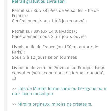
Retrait gratuit ou Livraison :
CONSEILS / AIDE
Retrait sur Buc 78 (Près de Versailles - Ile de
France) :
A PROPOS DE LA LIVRAISON
Généralement sous 1 à 5 jours ouvrés
COMPTE PRO
Retrait sur Bayeux 14 (Calvados) :
Généralement sous 2 à 7 jours ouvrés
MON PANIER
Livraison Ile de France (ou 150km autour de
PLAN DU SITE
Paris) :
Sous 3 à 12 jours selon tournées
DÉCONNEXION
Livraison de verre en Province ou Europe : Nous
NOUS TROUVER - BUC 78
consulter (sous conditions de format, quantité,
...)
NOUS CONTACTER
>>
Lots de Miroirs forme carré ou hexagone pour
mur façon mosaïque.
>>
Miroirs orginaux, miroirs de créateurs.