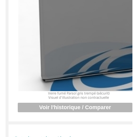
BARRES DE STABILISATION
JOINTS D'ÉTANCHÉITÉS
FIXATION GARDES CORPS
SYSTÈMES PIVOTANTS
SYSTÈMES COULISSANTS
LE CATALOGUE ACCESSOIRES
(STROMBINOSCOPE)
ACCESSOIRES EN PROMOTIONS
Verre fumé Parsol gris trempé (sécurit)
Visuel d'illustration non contractuelle
EXEMPLES, RÉALISATIONS, INSPIRATIONS
NUANCIER RAL
COMMENT COUPER DU VERRE ?