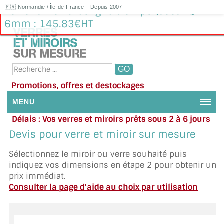
🇫🇷 Normandie / Île-de-France – Depuis 2007
Verre fumé Parsol gris trempé (sécurit)
6mm : 145.83€HT
Promotions, offres et destockages
MENU
Délais : Vos verres et miroirs prêts sous 2 à 6 jours
NOUS CONTACTER
en moyenne
|
Besoin d'aide ?
Devis pour verre et miroir sur mesure
Appelez ou envoyez un SMS au 06 79 92 33 38
MON COMPTE / SE CONNECTER
Sélectionnez le miroir ou verre souhaité puis
indiquez vos dimensions en étape 2 pour obtenir un
DEMANDE DE DEVIS
prix immédiat.
Consulter la page d'aide au choix par utilisation
SUIVI DE DEVIS
SUIVI DE COMMANDE