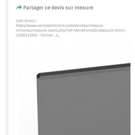
Partager ce devis sur mesure
ACCESSOIRES & QUINCAILLERIE
Lien direct :
https://www.verresetmiroirs.com/verresurmesure-
CATALOGUE DE PROFILS ET FIXATION DU
miroirsurmesure-devis.php?ref=VerreFumeGrisSecurit
-6mm-
VERRE
1000x1000--Forme=_o_
LES FIXATIONS POUR MIROIR
LES PROFILS PAROI DE VERRE
VITRINE EN VERRE
CONNECTEURS ET ASSEMBLAGE DE VERRES
PLATS ET CORNIÈRES
LES CHARNIÈRES DE PORTE EN VERRE
BOUTONS ET POIGNÉES