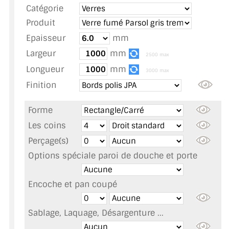
Catégorie
TOUS LES TARIFS AU M2
Produit
GUIDE : CHOIX PAR UTILISATION
Epaisseur
mm
Largeur
mm
INSPIRATIONS ET NOUVEAUTÉS
2500 max
Longueur
mm
3000 max
AMBIANCE LAITON BROSSÉ
Finition
MIROIRS VIEILLIS AMBIANCE BRASSERIE
Forme
MIROIR SUR MESURE
Les coins
Perçage(s)
MIROIR VIEILLI
Options spéciale paroi de douche et porte
MIROIR DÉCORATIF DE COULEUR
Encoche et pan coupé
LOTS DE MIROIRS EN MOZAÏQUE
Sablage, Laquage, Désargenture ...
MIROIR POUR PORTE