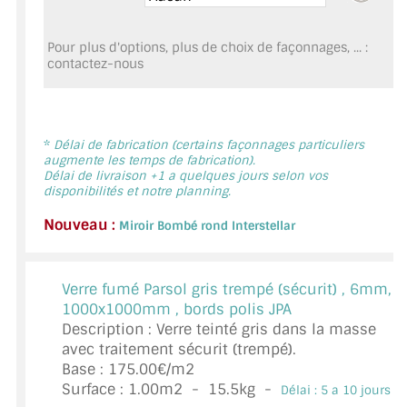
MIROIR DE SALLE DE BAIN
Pour plus d'options, plus de choix de façonnages, ... :
MIROIR PAROI DE DOUCHE
contactez-nous
MIROIR POUR SALLE DE SPORT
MIROIR POUR SALLE DE DANSE
*
Délai de fabrication (certains façonnages particuliers
augmente les temps de fabrication).
MIROIR ENCADRÉ
Délai de livraison +1 a quelques jours selon vos
disponibilités et notre planning.
MIROIR TV
Nouveau :
Miroir Bombé rond Interstellar
VERRE SUR MESURE
Verre fumé Parsol gris trempé (sécurit) ,
6mm,
VERRE EXTRACLAIR
1000x1000mm , bords polis JPA
Description : Verre teinté gris dans la masse
VERRE TREMPÉ (SÉCURIT)
avec traitement sécurit (trempé).
Base : 175.00€/m2
PAROI DE DOUCHE
Surface :
1.00
m2 -
15.5
kg -
Délai : 5 a 10 jours *