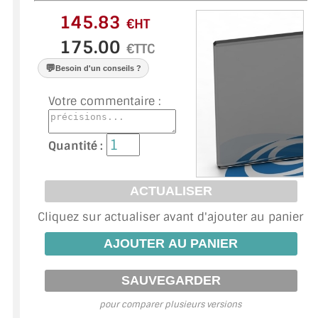
VERRE FEUILLETÉ
€HT
VERRE ANTI-REFLET
€TTC
VERRE LAQUÉ/CRÉDENCE
💬
Besoin d'un conseils ?
VERRE FEUILLETÉ/TREMPÉ
Votre commentaire :
DALLE DE SOL EN VERRE
Quantité :
PORTE EN VERRE
GARDE CORPS EN VERRE
Cliquez sur actualiser avant d'ajouter au panier
VERRIÈRE TYPE ATELIER
VERRES TEXTURÉS
PLEXIGLAS PMMA
pour comparer plusieurs versions
DOUBLE VITRAGE