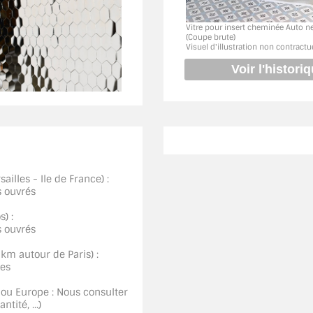
Vitre pour insert cheminée Auto n
(Coupe brute)
Visuel d'illustration non contractu
ailles - Ile de France) :
s ouvrés
) :
s ouvrés
0km autour de Paris) :
ées
 ou Europe : Nous consulter
tité, ...)