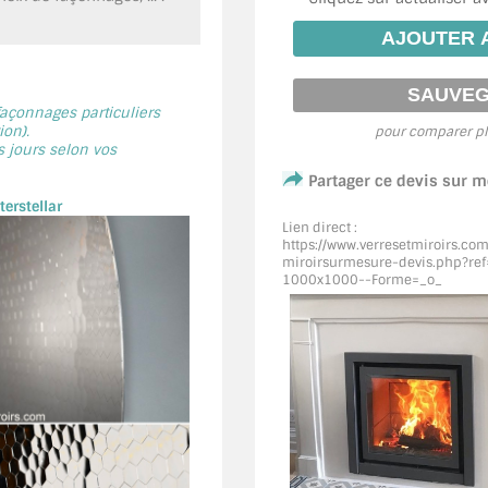
 façonnages particuliers
on).
pour comparer pl
s jours selon vos
Partager ce devis sur 
erstellar
Lien direct :
https://www.verresetmiroirs.co
miroirsurmesure-devis.php?ref=
1000x1000--Forme=_o_