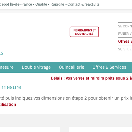
épôt Île-de-France • Qualité • Rapidité • Contact & réactivité
SE CONN
PANIER V
Offres
SUIVI D
LS
 mesure
Double vitrage
Quincaillerie
Offres & Services
Délais : Vos verres et miroirs prêts sous 2
Appelez o
ur mesure
ité puis indiquez vos dimensions en étape 2 pour obtenir un prix 
ilisation