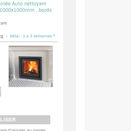
minée Auto nettoyant
1000x1000mm , bords
éram
kg -
Délai : 1 a 3 semaines *
vant d'ajouter au panier