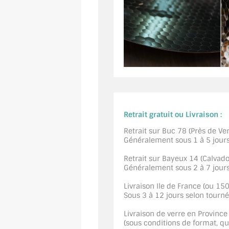
Retrait gratuit ou Livraison :
Retrait sur Buc 78 (Près de Vers
Généralement sous 1 à 5 jour
Retrait sur Bayeux 14 (Calvados
Généralement sous 2 à 7 jour
Livraison Ile de France (ou 15
Sous 3 à 12 jours selon tourn
Livraison de verre en Province
(sous conditions de format, quan