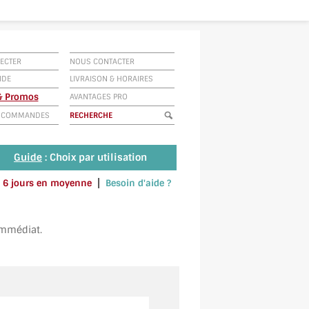
ECTER
NOUS CONTACTER
IDE
LIVRAISON
&
HORAIRES
 & Promos
AVANTAGES PRO
E COMMANDES
Guide
: Choix par utilisation
|
 à 6 jours en moyenne
Besoin d'aide ?
u envoyez un SMS au 06 79 92 33 38
immédiat.