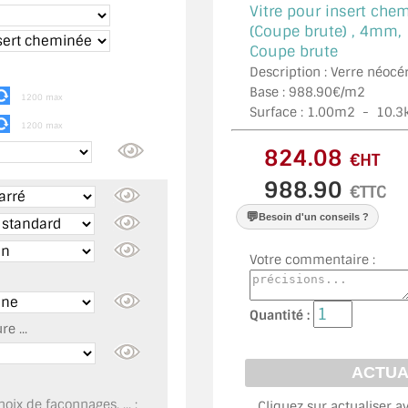
Vitre pour insert che
(Coupe brute) ,
4mm, 
Coupe brute
Description : Verre néoc
Base : 988.90€/m2
1200 max
Surface :
1.00
m2 -
10.3
1200 max
€HT
€TTC
💬
Besoin d'un conseils ?
Votre commentaire :
Quantité :
e ...
oix de façonnages, ... :
Cliquez sur actualiser a