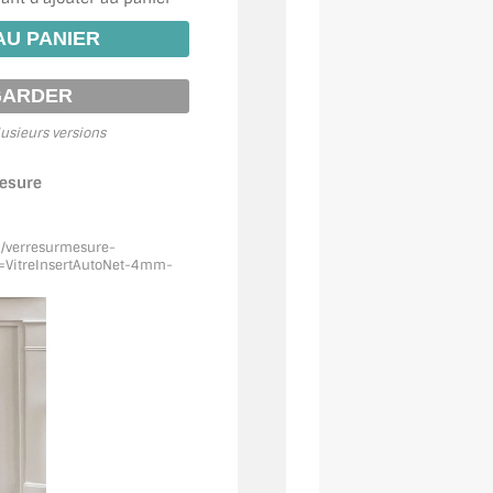
usieurs versions
mesure
m/verresurmesure-
VitreInsertAutoNet
-4mm-