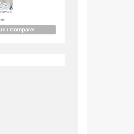
ettoyant
elle