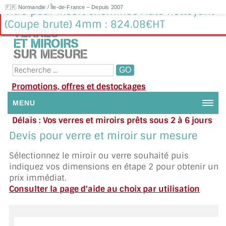
🇫🇷 Normandie / Île-de-France – Depuis 2007
Vitre pour insert cheminée Auto nettoyant
(Coupe brute) 4mm : 824.08€HT
Promotions, offres et destockages
MENU
Délais : Vos verres et miroirs prêts sous 2 à 6 jours
NOUS CONTACTER
en moyenne
|
Besoin d'aide ?
Devis pour verre et miroir sur mesure
Appelez ou envoyez un SMS au 06 79 92 33 38
MON COMPTE / SE CONNECTER
Sélectionnez le miroir ou verre souhaité puis
indiquez vos dimensions en étape 2 pour obtenir un
DEMANDE DE DEVIS
prix immédiat.
Consulter la page d'aide au choix par utilisation
SUIVI DE DEVIS
SUIVI DE COMMANDE