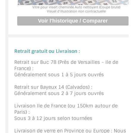
BARRES DE STABILISATION
Vitre pour insert cheminée Auto nettoyant (Coupe brute)
Visuel d'illustration non contractuelle
JOINTS D'ÉTANCHÉITÉS
FIXATION GARDES CORPS
SYSTÈMES PIVOTANTS
Retrait gratuit ou Livraison :
SYSTÈMES COULISSANTS
Retrait sur Buc 78 (Près de Versailles - Ile de
France) :
LE CATALOGUE ACCESSOIRES
Généralement sous 1 à 5 jours ouvrés
(STROMBINOSCOPE)
Retrait sur Bayeux 14 (Calvados) :
ACCESSOIRES EN PROMOTIONS
Généralement sous 2 à 7 jours ouvrés
EXEMPLES, RÉALISATIONS, INSPIRATIONS
Livraison Ile de France (ou 150km autour de
Paris) :
NUANCIER RAL
Sous 3 à 12 jours selon tournées
COMMENT COUPER DU VERRE ?
Livraison de verre en Province ou Europe : Nous