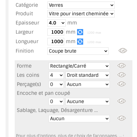
Catégorie
TOUS LES TARIFS AU M2
Produit
GUIDE : CHOIX PAR UTILISATION
Epaisseur
mm
Largeur
mm
INSPIRATIONS ET NOUVEAUTÉS
1200 max
Longueur
mm
1200 max
AMBIANCE LAITON BROSSÉ
Finition
MIROIRS VIEILLIS AMBIANCE BRASSERIE
Forme
MIROIR SUR MESURE
Les coins
Perçage(s)
MIROIR VIEILLI
Encoche et pan coupé
MIROIR DÉCORATIF DE COULEUR
Sablage, Laquage, Désargenture ...
LOTS DE MIROIRS EN MOZAÏQUE
MIROIR POUR PORTE
Pour plus d'options, plus de choix de façonnages, ... :