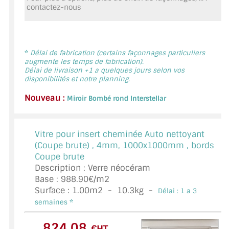
contactez-nous
MIROIR DE SALLE DE BAIN
MIROIR PAROI DE DOUCHE
MIROIR POUR SALLE DE SPORT
*
Délai de fabrication (certains façonnages particuliers
augmente les temps de fabrication).
Délai de livraison +1 a quelques jours selon vos
MIROIR POUR SALLE DE DANSE
disponibilités et notre planning.
Nouveau :
MIROIR ENCADRÉ
Miroir Bombé rond Interstellar
MIROIR TV
Vitre pour insert cheminée Auto nettoyant
VERRE SUR MESURE
(Coupe brute) ,
4mm, 1000x1000mm , bords
Coupe brute
VERRE EXTRACLAIR
Description : Verre néocéram
Base : 988.90€/m2
VERRE TREMPÉ (SÉCURIT)
Surface :
1.00
m2 -
10.3
kg -
Délai : 1 a 3
semaines *
PAROI DE DOUCHE