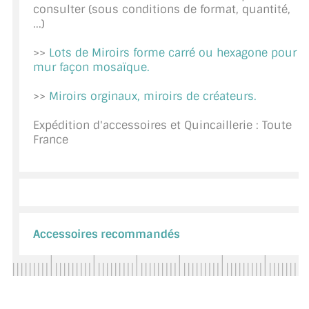
consulter (sous conditions de format, quantité,
CONSEILS / AIDE
...)
A PROPOS DE LA LIVRAISON
>>
Lots de Miroirs forme carré ou hexagone pour
mur façon mosaïque.
COMPTE PRO
>>
Miroirs orginaux, miroirs de créateurs.
MON PANIER
Expédition d'accessoires et Quincaillerie : Toute
France
PLAN DU SITE
DÉCONNEXION
NOUS TROUVER - BUC 78
NOUS CONTACTER
Accessoires recommandés