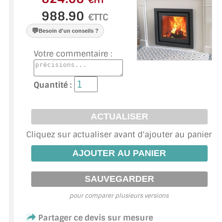
€HT
VERRE FEUILLETÉ
€TTC
VERRE ANTI-REFLET
💬
Besoin d'un conseils ?
VERRE LAQUÉ/CRÉDENCE
Votre commentaire :
VERRE FEUILLETÉ/TREMPÉ
Quantité :
DALLE DE SOL EN VERRE
PORTE EN VERRE
Cliquez sur actualiser avant d'ajouter au panier
GARDE CORPS EN VERRE
VERRIÈRE TYPE ATELIER
VERRES TEXTURÉS
pour comparer plusieurs versions
PLEXIGLAS PMMA
Partager ce devis sur mesure
DOUBLE VITRAGE