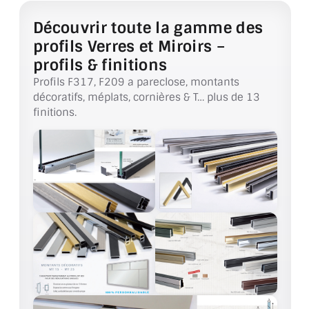
BARRES DE STABILISATION
Découvrir toute la gamme des
JOINTS D'ÉTANCHÉITÉS
profils Verres et Miroirs –
profils & finitions
FIXATION GARDES CORPS
Profils F317, F209 a pareclose, montants
décoratifs, méplats, cornières & T… plus de 13
SYSTÈMES PIVOTANTS
finitions.
SYSTÈMES COULISSANTS
LE CATALOGUE ACCESSOIRES
(STROMBINOSCOPE)
ACCESSOIRES EN PROMOTIONS
EXEMPLES, RÉALISATIONS, INSPIRATIONS
NUANCIER RAL
COMMENT COUPER DU VERRE ?