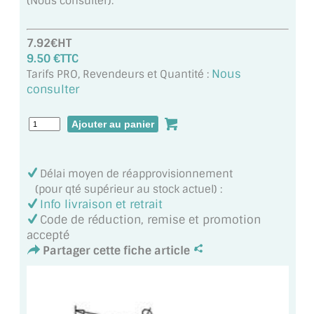
(Nous consulter).
MIROIR DE SALLE DE BAIN
MIROIR PAROI DE DOUCHE
7.92€HT
9.50 €TTC
MIROIR POUR SALLE DE SPORT
Nous
Tarifs PRO, Revendeurs et Quantité :
consulter
MIROIR POUR SALLE DE DANSE
MIROIR ENCADRÉ
MIROIR TV
Délai moyen de réapprovisionnement
(pour qté supérieur au stock actuel) :
VERRE SUR MESURE
Info livraison et retrait
Code de réduction, remise et promotion
VERRE EXTRACLAIR
accepté
Partager cette fiche article
VERRE TREMPÉ (SÉCURIT)
PAROI DE DOUCHE