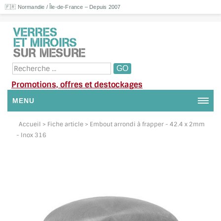
🇫🇷 Normandie / Île-de-France – Depuis 2007
Promotions, offres et destockages
MENU
NOUS CONTACTER
Accueil
> Fiche article > Embout arrondi à frapper - 42.4 x 2mm
- Inox 316
MON COMPTE / SE CONNECTER
DEMANDE DE DEVIS
SUIVI DE DEVIS
SUIVI DE COMMANDE