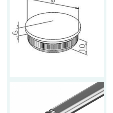
VERRE FEUILLETÉ
VERRE ANTI-REFLET
VERRE LAQUÉ/CRÉDENCE
VERRE FEUILLETÉ/TREMPÉ
DALLE DE SOL EN VERRE
PORTE EN VERRE
GARDE CORPS EN VERRE
VERRIÈRE TYPE ATELIER
VERRES TEXTURÉS
PLEXIGLAS PMMA
DOUBLE VITRAGE