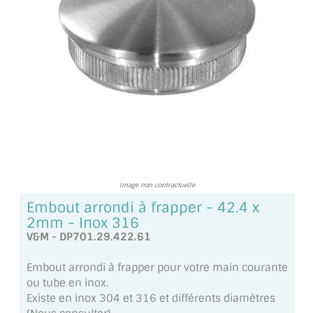
TOUS LES TARIFS AU M2
GUIDE : CHOIX PAR UTILISATION
INSPIRATIONS ET NOUVEAUTÉS
AMBIANCE LAITON BROSSÉ
MIROIRS VIEILLIS AMBIANCE BRASSERIE
MIROIR SUR MESURE
Image non contractuelle
MIROIR VIEILLI
Embout arrondi à frapper - 42.4 x
2mm - Inox 316
MIROIR DÉCORATIF DE COULEUR
V&M - DP701.29.422.61
LOTS DE MIROIRS EN MOZAÏQUE
Embout arrondi à frapper pour votre main courante
ou tube en inox.
MIROIR POUR PORTE
Existe en inox 304 et 316 et différents diamètres