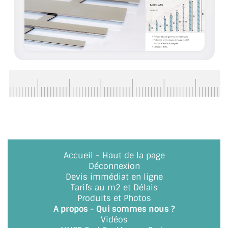
CONSEILS / AIDE
A PROPOS DE LA LIVRAISON
COMPTE PRO
MON PANIER
PLAN DU SITE
DÉCONNEXION
NOUS TROUVER - BUC 78
Accueil
-
Haut de la page
Déconnexion
NOUS CONTACTER
Devis immédiat en ligne
Tarifs au m2 et Délais
Produits et Photos
A propos - Qui sommes nous ?
Vidéos