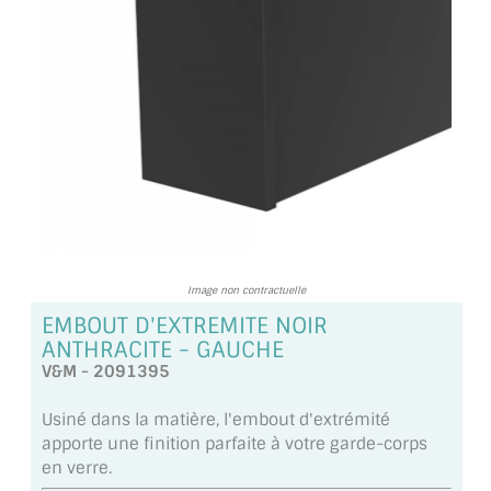
TOUS LES TARIFS AU M2
GUIDE : CHOIX PAR UTILISATION
INSPIRATIONS ET NOUVEAUTÉS
AMBIANCE LAITON BROSSÉ
MIROIRS VIEILLIS AMBIANCE BRASSERIE
MIROIR SUR MESURE
Image non contractuelle
MIROIR VIEILLI
EMBOUT D'EXTREMITE NOIR
ANTHRACITE - GAUCHE
MIROIR DÉCORATIF DE COULEUR
V&M - 2091395
LOTS DE MIROIRS EN MOZAÏQUE
Usiné dans la matière, l'embout d'extrémité
apporte une finition parfaite à votre garde-corps
MIROIR POUR PORTE
en verre.