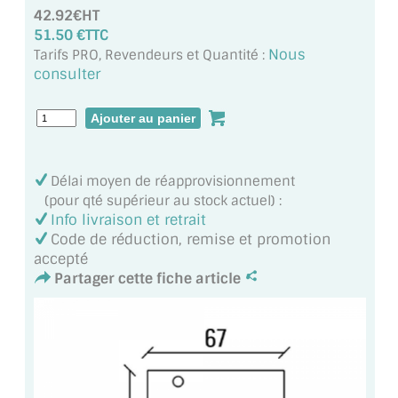
MIROIR DE SALLE DE BAIN
42.92€HT
51.50 €TTC
MIROIR PAROI DE DOUCHE
Nous
Tarifs PRO, Revendeurs et Quantité :
consulter
MIROIR POUR SALLE DE SPORT
MIROIR POUR SALLE DE DANSE
MIROIR ENCADRÉ
Délai moyen de réapprovisionnement
(pour qté supérieur au stock actuel) :
MIROIR TV
Info livraison et retrait
Code de réduction, remise et promotion
VERRE SUR MESURE
accepté
Partager cette fiche article
VERRE EXTRACLAIR
VERRE TREMPÉ (SÉCURIT)
PAROI DE DOUCHE