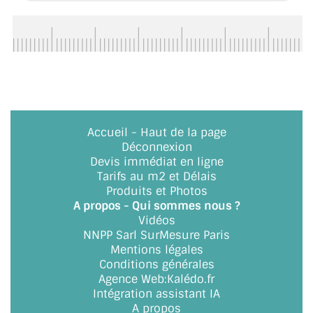
BARRES DE STABILISATION
JOINTS D'ÉTANCHÉITÉS
FIXATION GARDES CORPS
SYSTÈMES PIVOTANTS
Accueil
-
Haut de la page
SYSTÈMES COULISSANTS
Déconnexion
Devis immédiat en ligne
LE CATALOGUE ACCESSOIRES
Tarifs au m2 et Délais
(STROMBINOSCOPE)
Produits et Photos
A propos - Qui sommes nous ?
ACCESSOIRES EN PROMOTIONS
Vidéos
NNPP Sarl SurMesure Paris
EXEMPLES, RÉALISATIONS, INSPIRATIONS
Mentions légales
Conditions générales
NUANCIER RAL
Agence Web
:
Kalédo.fr
Intégration assistant IA
COMMENT COUPER DU VERRE ?
A propos