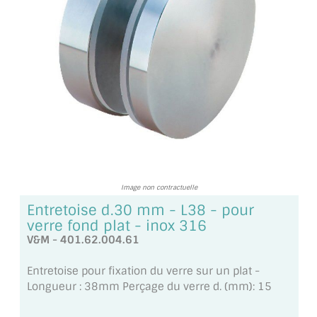
TOUS LES TARIFS AU M2
GUIDE : CHOIX PAR UTILISATION
INSPIRATIONS ET NOUVEAUTÉS
AMBIANCE LAITON BROSSÉ
MIROIRS VIEILLIS AMBIANCE BRASSERIE
MIROIR SUR MESURE
Image non contractuelle
MIROIR VIEILLI
Entretoise d.30 mm - L38 - pour
verre fond plat - inox 316
MIROIR DÉCORATIF DE COULEUR
V&M - 401.62.004.61
LOTS DE MIROIRS EN MOZAÏQUE
Entretoise pour fixation du verre sur un plat -
Longueur : 38mm Perçage du verre d. (mm): 15
MIROIR POUR PORTE