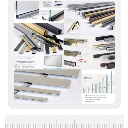
ACCESSOIRES & QUINCAILLERIE
CATALOGUE DE PROFILS ET FIXATION DU
VERRE
LES FIXATIONS POUR MIROIR
LES PROFILS PAROI DE VERRE
VITRINE EN VERRE
CONNECTEURS ET ASSEMBLAGE DE VERRES
PLATS ET CORNIÈRES
LES CHARNIÈRES DE PORTE EN VERRE
BOUTONS ET POIGNÉES