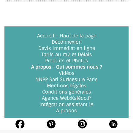
BARRES DE STABILISATION
JOINTS D'ÉTANCHÉITÉS
FIXATION GARDES CORPS
Accueil
-
Haut de la page
Déconnexion
SYSTÈMES PIVOTANTS
Devis immédiat en ligne
Tarifs au m2 et Délais
SYSTÈMES COULISSANTS
Produits et Photos
A propos - Qui sommes nous ?
LE CATALOGUE ACCESSOIRES
Vidéos
(STROMBINOSCOPE)
NNPP Sarl SurMesure Paris
Mentions légales
ACCESSOIRES EN PROMOTIONS
Conditions générales
Agence Web
:
Kalédo.fr
EXEMPLES, RÉALISATIONS, INSPIRATIONS
Intégration assistant IA
A propos
NUANCIER RAL
COMMENT COUPER DU VERRE ?