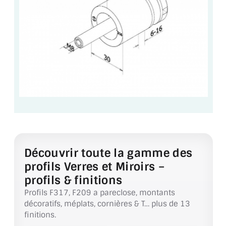
VERRE FEUILLETÉ
VERRE ANTI-REFLET
VERRE LAQUÉ/CRÉDENCE
VERRE FEUILLETÉ/TREMPÉ
DALLE DE SOL EN VERRE
PORTE EN VERRE
GARDE CORPS EN VERRE
Découvrir toute la gamme des
VERRIÈRE TYPE ATELIER
profils Verres et Miroirs –
profils & finitions
VERRES TEXTURÉS
Profils F317, F209 a pareclose, montants
décoratifs, méplats, cornières & T… plus de 13
PLEXIGLAS PMMA
finitions.
DOUBLE VITRAGE