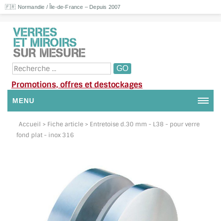
🇫🇷 Normandie / Île-de-France – Depuis 2007
Promotions, offres et destockages
MENU
NOUS CONTACTER
Accueil
> Fiche article > Entretoise d.30 mm - L38 - pour verre
fond plat - inox 316
MON COMPTE / SE CONNECTER
DEMANDE DE DEVIS
SUIVI DE DEVIS
SUIVI DE COMMANDE