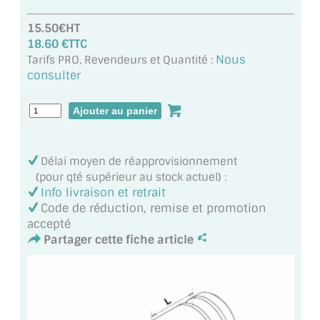
MIROIR DE SALLE DE BAIN
15.50€HT
MIROIR PAROI DE DOUCHE
18.60 €TTC
Nous
Tarifs PRO, Revendeurs et Quantité :
MIROIR POUR SALLE DE SPORT
consulter
MIROIR POUR SALLE DE DANSE
MIROIR ENCADRÉ
Délai moyen de réapprovisionnement
MIROIR TV
(pour qté supérieur au stock actuel) :
Info livraison et retrait
VERRE SUR MESURE
Code de réduction, remise et promotion
accepté
VERRE EXTRACLAIR
Partager cette fiche article
VERRE TREMPÉ (SÉCURIT)
PAROI DE DOUCHE