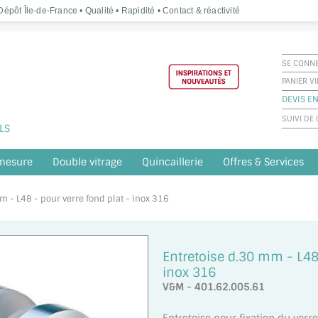
épôt Île-de-France • Qualité • Rapidité • Contact & réactivité
SE CONN
PANIER V
DEVIS EN
SUIVI D
LS
 mesure
Double vitrage
Quincaillerie
Offres & Services
m - L48 - pour verre fond plat - inox 316
Entretoise d.30 mm - L48 
inox 316
V&M - 401.62.005.61