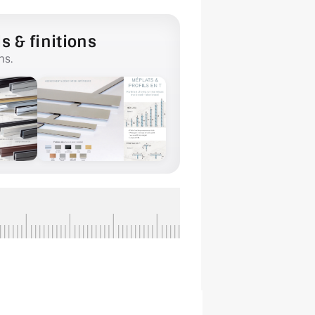
s & finitions
ns.