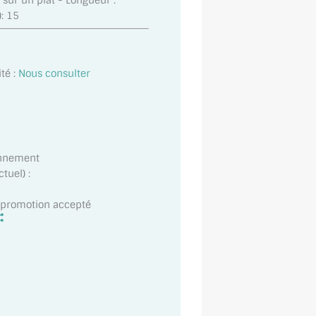
 sur un plat - Longueur :
: 15
té :
Nous consulter
onnement
tuel) :
t promotion accepté