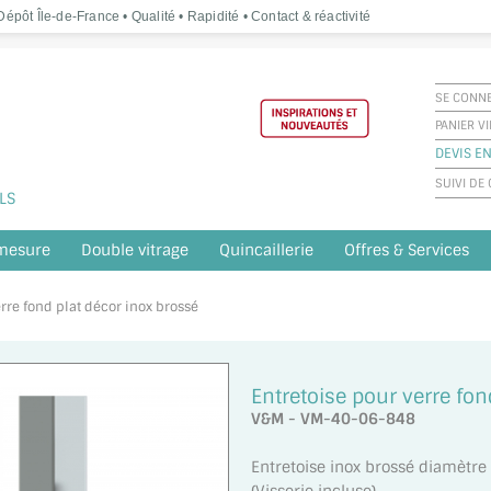
épôt Île-de-France • Qualité • Rapidité • Contact & réactivité
SE CONN
PANIER V
DEVIS EN
SUIVI D
LS
 mesure
Double vitrage
Quincaillerie
Offres & Services
erre fond plat décor inox brossé
Entretoise pour verre fon
V&M - VM-40-06-848
Entretoise inox brossé diamètre