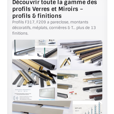
Découvrir toute la gamme des
CONSEILS / AIDE
profils Verres et Miroirs –
profils & finitions
A PROPOS DE LA LIVRAISON
Profils F317, F209 a pareclose, montants
décoratifs, méplats, cornières & T… plus de 13
COMPTE PRO
finitions.
MON PANIER
PLAN DU SITE
DÉCONNEXION
NOUS TROUVER - BUC 78
NOUS CONTACTER