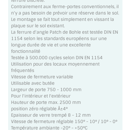
ferrure discrète.
MIROIR DE SALLE DE BAIN
Contrairement aux ferme-portes conventionnels, il
n'y a pas besoin de prévoir une réserve dans le sol.
MIROIR PAROI DE DOUCHE
Le montage se fait tout simplement en vissant la
plaque sur le sol existant.
MIROIR POUR SALLE DE SPORT
La ferrure d'angle Patch de Bohle est testée DIN EN
1154 selon les standards européens sur une
MIROIR POUR SALLE DE DANSE
longue durée de vie et une excellente
fonctionnalité
MIROIR ENCADRÉ
Testée à 500.000 cycles selon DIN EN 1154
Utilisation pour des locaux moyennement
MIROIR TV
fréquentés
Vitesse de fermeture variable
VERRE SUR MESURE
Utilisable avec butée
Largeur de porte 750 - 1000 mm
VERRE EXTRACLAIR
Pour l'intérieur et l'extérieur
Hauteur de porte max. 2500 mm
VERRE TREMPÉ (SÉCURIT)
position zéro réglable Â±4°
Epaisseur de verre trempé 8 - 12 mm
PAROI DE DOUCHE
Vitesse de fermeture réglable 150° - 10° / 10° - 0°
Température ambiante -20° - +50°C