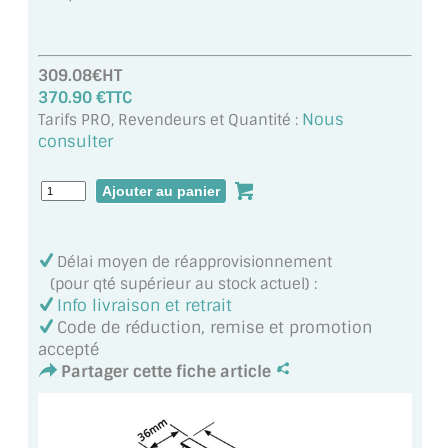
VERRE FEUILLETÉ
VERRE ANTI-REFLET
309.08€HT
370.90 €TTC
VERRE LAQUÉ/CRÉDENCE
Nous
Tarifs PRO, Revendeurs et Quantité :
consulter
VERRE FEUILLETÉ/TREMPÉ
DALLE DE SOL EN VERRE
PORTE EN VERRE
Délai moyen de réapprovisionnement
GARDE CORPS EN VERRE
(pour qté supérieur au stock actuel) :
Info livraison et retrait
VERRIÈRE TYPE ATELIER
Code de réduction, remise et promotion
accepté
VERRES TEXTURÉS
Partager cette fiche article
PLEXIGLAS PMMA
DOUBLE VITRAGE