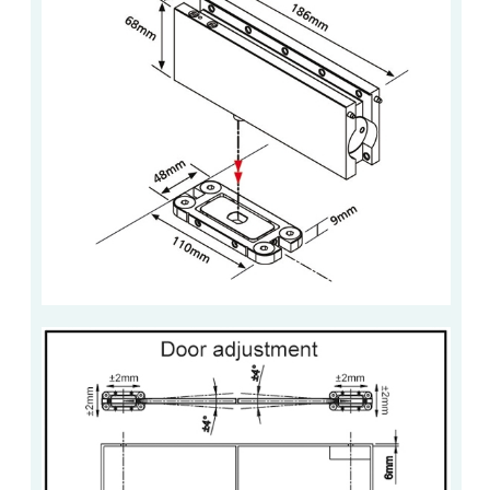
ACCESSOIRES & QUINCAILLERIE
CATALOGUE DE PROFILS ET FIXATION DU
VERRE
LES FIXATIONS POUR MIROIR
LES PROFILS PAROI DE VERRE
VITRINE EN VERRE
CONNECTEURS ET ASSEMBLAGE DE VERRES
PLATS ET CORNIÈRES
LES CHARNIÈRES DE PORTE EN VERRE
BOUTONS ET POIGNÉES