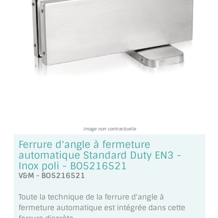
TOUS LES TARIFS AU M2
GUIDE : CHOIX PAR UTILISATION
INSPIRATIONS ET NOUVEAUTÉS
AMBIANCE LAITON BROSSÉ
MIROIRS VIEILLIS AMBIANCE BRASSERIE
MIROIR SUR MESURE
Image non contractuelle
MIROIR VIEILLI
Ferrure d'angle à fermeture
automatique Standard Duty EN3 -
MIROIR DÉCORATIF DE COULEUR
Inox poli - BO5216521
V&M - BO5216521
LOTS DE MIROIRS EN MOZAÏQUE
Toute la technique de la ferrure d'angle à
MIROIR POUR PORTE
fermeture automatique est intégrée dans cette