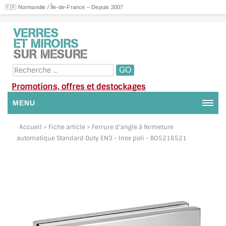
🇫🇷 Normandie / Île-de-France – Depuis 2007
Promotions, offres et destockages
MENU
NOUS CONTACTER
Accueil
> Fiche article > Ferrure d'angle à fermeture
automatique Standard Duty EN3 - Inox poli - BO5216521
MON COMPTE / SE CONNECTER
DEMANDE DE DEVIS
SUIVI DE DEVIS
SUIVI DE COMMANDE