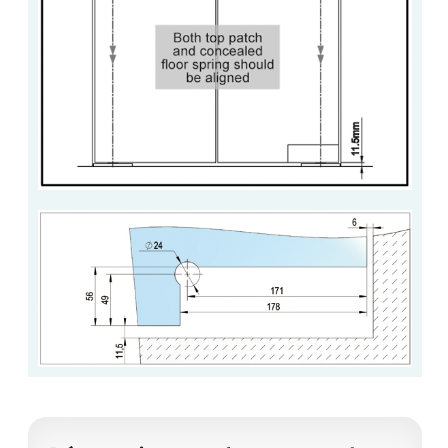
BARRES DE STABILISATION
JOINTS D'ÉTANCHÉITÉS
FIXATION GARDES CORPS
SYSTÈMES PIVOTANTS
SYSTÈMES COULISSANTS
LE CATALOGUE ACCESSOIRES
(STROMBINOSCOPE)
ACCESSOIRES EN PROMOTIONS
EXEMPLES, RÉALISATIONS, INSPIRATIONS
NUANCIER RAL
COMMENT COUPER DU VERRE ?