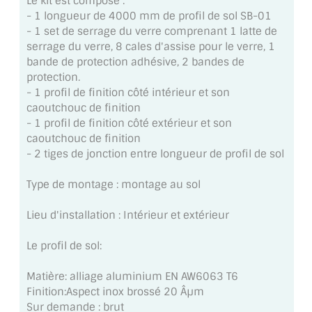
Le kit est composé :
MIROIR DE SALLE DE BAIN
- 1 longueur de 4000 mm de profil de sol SB-01
- 1 set de serrage du verre comprenant 1 latte de
MIROIR PAROI DE DOUCHE
serrage du verre, 8 cales d'assise pour le verre, 1
bande de protection adhésive, 2 bandes de
MIROIR POUR SALLE DE SPORT
protection.
- 1 profil de finition côté intérieur et son
MIROIR POUR SALLE DE DANSE
caoutchouc de finition
- 1 profil de finition côté extérieur et son
MIROIR ENCADRÉ
caoutchouc de finition
- 2 tiges de jonction entre longueur de profil de sol
MIROIR TV
Type de montage : montage au sol
VERRE SUR MESURE
Lieu d'installation : Intérieur et extérieur
VERRE EXTRACLAIR
Le profil de sol:
VERRE TREMPÉ (SÉCURIT)
Matière: alliage aluminium EN AW6063 T6
PAROI DE DOUCHE
Finition:Aspect inox brossé 20 Âµm
Sur demande : brut