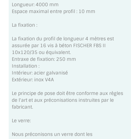
VERRE FEUILLETÉ
Longueur: 4000 mm
Espace maximal entre profil : 10 mm
VERRE ANTI-REFLET
La fixation :
VERRE LAQUÉ/CRÉDENCE
La fixation du profil de longueur 4 mètres est
VERRE FEUILLETÉ/TREMPÉ
assurée par 16 vis à béton FISCHER FBS II
10x120/35 ou équivalent.
DALLE DE SOL EN VERRE
Entraxe de fixation: 250 mm
Installation :
PORTE EN VERRE
Intérieur: acier galvanisé
Extérieur: inox V4A
GARDE CORPS EN VERRE
Le principe de pose doit être conforme aux règles
VERRIÈRE TYPE ATELIER
de l'art et aux préconisations instruites par le
fabricant.
VERRES TEXTURÉS
Le verre:
PLEXIGLAS PMMA
Nous préconisons un verre dont les
DOUBLE VITRAGE