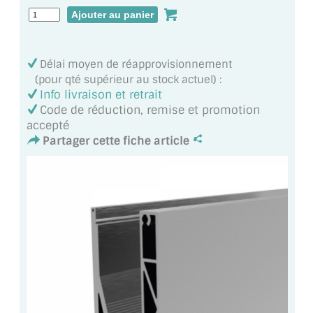
BARRES DE STABILISATION
JOINTS D'ÉTANCHÉITÉS
Délai moyen de réapprovisionnement
FIXATION GARDES CORPS
(pour qté supérieur au stock actuel) :
Info livraison et retrait
SYSTÈMES PIVOTANTS
Code de réduction, remise et promotion
accepté
SYSTÈMES COULISSANTS
Partager cette fiche article
LE CATALOGUE ACCESSOIRES
(STROMBINOSCOPE)
ACCESSOIRES EN PROMOTIONS
EXEMPLES, RÉALISATIONS, INSPIRATIONS
NUANCIER RAL
COMMENT COUPER DU VERRE ?