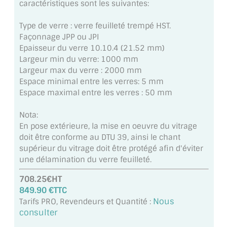
caractéristiques sont les suivantes:
ACCESSOIRES & QUINCAILLERIE
Type de verre : verre feuilleté trempé HST.
Façonnage JPP ou JPI
CATALOGUE DE PROFILS ET FIXATION DU
Epaisseur du verre 10.10.4 (21.52 mm)
VERRE
Largeur min du verre: 1000 mm
Largeur max du verre : 2000 mm
LES FIXATIONS POUR MIROIR
Espace minimal entre les verres: 5 mm
Espace maximal entre les verres : 50 mm
LES PROFILS PAROI DE VERRE
Nota:
VITRINE EN VERRE
En pose extérieure, la mise en oeuvre du vitrage
doit être conforme au DTU 39, ainsi le chant
CONNECTEURS ET ASSEMBLAGE DE VERRES
supérieur du vitrage doit être protégé afin d'éviter
une délamination du verre feuilleté.
PLATS ET CORNIÈRES
708.25€HT
LES CHARNIÈRES DE PORTE EN VERRE
849.90 €TTC
Nous
Tarifs PRO, Revendeurs et Quantité :
BOUTONS ET POIGNÉES
consulter