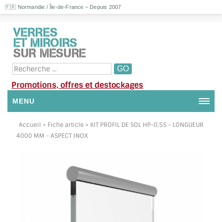
🇫🇷 Normandie / Île-de-France – Depuis 2007
Promotions, offres et destockages
MENU
NOUS CONTACTER
Accueil
> Fiche article > KIT PROFIL DE SOL HP-0,5S - LONGUEUR
4000 MM - ASPECT INOX
MON COMPTE / SE CONNECTER
DEMANDE DE DEVIS
SUIVI DE DEVIS
SUIVI DE COMMANDE