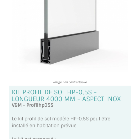
TOUS LES TARIFS AU M2
GUIDE : CHOIX PAR UTILISATION
INSPIRATIONS ET NOUVEAUTÉS
AMBIANCE LAITON BROSSÉ
MIROIRS VIEILLIS AMBIANCE BRASSERIE
MIROIR SUR MESURE
Image non contractuelle
MIROIR VIEILLI
KIT PROFIL DE SOL HP-0,5S -
LONGUEUR 4000 MM - ASPECT INOX
MIROIR DÉCORATIF DE COULEUR
V&M - Profilhp05S
LOTS DE MIROIRS EN MOZAÏQUE
Le kit profil de sol modèle HP-0.5S peut être
installé en habitation prévue
MIROIR POUR PORTE