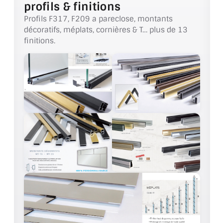
profils & finitions
BARRES DE STABILISATION
Profils F317, F209 a pareclose, montants
JOINTS D'ÉTANCHÉITÉS
décoratifs, méplats, cornières & T… plus de 13
finitions.
FIXATION GARDES CORPS
SYSTÈMES PIVOTANTS
SYSTÈMES COULISSANTS
LE CATALOGUE ACCESSOIRES
(STROMBINOSCOPE)
ACCESSOIRES EN PROMOTIONS
EXEMPLES, RÉALISATIONS, INSPIRATIONS
NUANCIER RAL
COMMENT COUPER DU VERRE ?