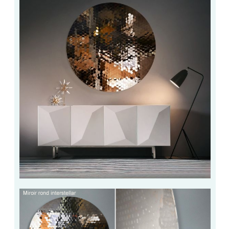
VERRE FEUILLETÉ
VERRE ANTI-REFLET
VERRE LAQUÉ/CRÉDENCE
VERRE FEUILLETÉ/TREMPÉ
DALLE DE SOL EN VERRE
PORTE EN VERRE
GARDE CORPS EN VERRE
VERRIÈRE TYPE ATELIER
VERRES TEXTURÉS
PLEXIGLAS PMMA
DOUBLE VITRAGE