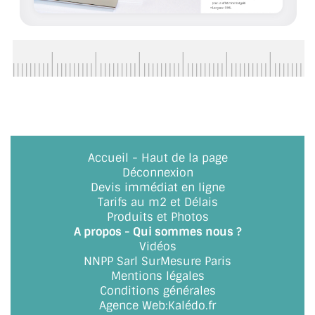
CONSEILS / AIDE
A PROPOS DE LA LIVRAISON
COMPTE PRO
MON PANIER
PLAN DU SITE
Accueil
-
Haut de la page
Déconnexion
DÉCONNEXION
Devis immédiat en ligne
Tarifs au m2 et Délais
NOUS TROUVER - BUC 78
Produits et Photos
A propos - Qui sommes nous ?
NOUS CONTACTER
Vidéos
NNPP Sarl SurMesure Paris
Mentions légales
Conditions générales
Agence Web
:
Kalédo.fr