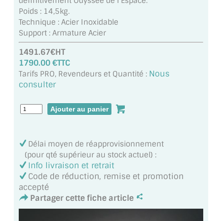
définitivement Odyssée de l Espace.
MIROIR DE SALLE DE BAIN
Poids : 14,5kg.
Technique : Acier Inoxidable
MIROIR PAROI DE DOUCHE
Support : Armature Acier
MIROIR POUR SALLE DE SPORT
1491.67€HT
1790.00 €TTC
MIROIR POUR SALLE DE DANSE
Nous
Tarifs PRO, Revendeurs et Quantité :
consulter
MIROIR ENCADRÉ
MIROIR TV
VERRE SUR MESURE
Délai moyen de réapprovisionnement
(pour qté supérieur au stock actuel) :
VERRE EXTRACLAIR
Info livraison et retrait
Code de réduction, remise et promotion
VERRE TREMPÉ (SÉCURIT)
accepté
Partager cette fiche article
PAROI DE DOUCHE