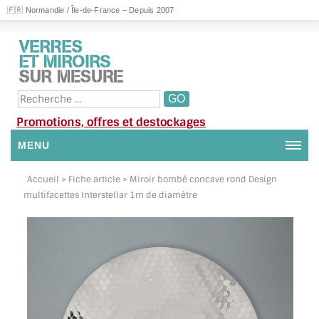
🇫🇷 Normandie / Île-de-France – Depuis 2007
Promotions, offres et destockages
MENU
NOUS CONTACTER
Accueil
> Fiche article > Miroir bombé concave rond Design
multifacettes Interstellar 1m de diamètre
MON COMPTE / SE CONNECTER
DEMANDE DE DEVIS
SUIVI DE DEVIS
SUIVI DE COMMANDE