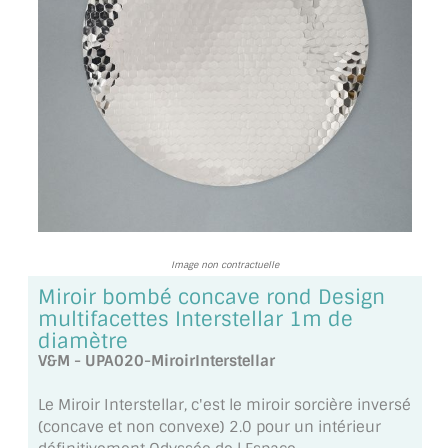
TOUS LES TARIFS AU M2
GUIDE : CHOIX PAR UTILISATION
INSPIRATIONS ET NOUVEAUTÉS
AMBIANCE LAITON BROSSÉ
MIROIRS VIEILLIS AMBIANCE BRASSERIE
MIROIR SUR MESURE
Image non contractuelle
MIROIR VIEILLI
Miroir bombé concave rond Design
multifacettes Interstellar 1m de
MIROIR DÉCORATIF DE COULEUR
diamètre
V&M - UPA020-MiroirInterstellar
LOTS DE MIROIRS EN MOZAÏQUE
Le Miroir Interstellar, c'est le miroir sorcière inversé
MIROIR POUR PORTE
(concave et non convexe) 2.0 pour un intérieur