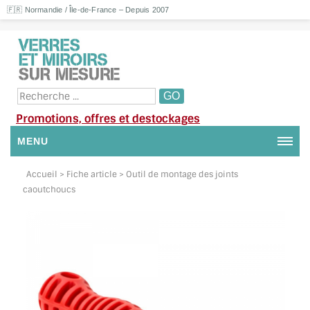
🇫🇷 Normandie / Île-de-France – Depuis 2007
Promotions, offres et destockages
MENU
NOUS CONTACTER
Accueil
> Fiche article > Outil de montage des joints
caoutchoucs
MON COMPTE / SE CONNECTER
DEMANDE DE DEVIS
SUIVI DE DEVIS
SUIVI DE COMMANDE