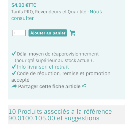
MIROIR DE SALLE DE BAIN
54.90 €TTC
Nous
Tarifs PRO, Revendeurs et Quantité :
MIROIR PAROI DE DOUCHE
consulter
MIROIR POUR SALLE DE SPORT
MIROIR POUR SALLE DE DANSE
Délai moyen de réapprovisionnement
MIROIR ENCADRÉ
(pour qté supérieur au stock actuel) :
Info livraison et retrait
MIROIR TV
Code de réduction, remise et promotion
accepté
VERRE SUR MESURE
Partager cette fiche article
VERRE EXTRACLAIR
VERRE TREMPÉ (SÉCURIT)
10 Produits associés a la référence
90.0100.105.00 et suggestions
PAROI DE DOUCHE