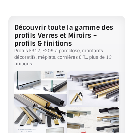
VERRE FEUILLETÉ
VERRE ANTI-REFLET
Découvrir toute la gamme des
VERRE LAQUÉ/CRÉDENCE
profils Verres et Miroirs –
VERRE FEUILLETÉ/TREMPÉ
profils & finitions
Profils F317, F209 a pareclose, montants
DALLE DE SOL EN VERRE
décoratifs, méplats, cornières & T… plus de 13
finitions.
PORTE EN VERRE
GARDE CORPS EN VERRE
VERRIÈRE TYPE ATELIER
VERRES TEXTURÉS
PLEXIGLAS PMMA
DOUBLE VITRAGE