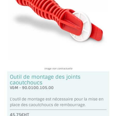
TOUS LES TARIFS AU M2
GUIDE : CHOIX PAR UTILISATION
INSPIRATIONS ET NOUVEAUTÉS
AMBIANCE LAITON BROSSÉ
MIROIRS VIEILLIS AMBIANCE BRASSERIE
MIROIR SUR MESURE
Image non contractuelle
MIROIR VIEILLI
Outil de montage des joints
caoutchoucs
MIROIR DÉCORATIF DE COULEUR
V&M - 90.0100.105.00
LOTS DE MIROIRS EN MOZAÏQUE
L'outil de montage est nécessaire pour la mise en
place des caoutchoucs de rembourrage.
MIROIR POUR PORTE
45.75€HT