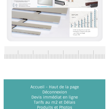
ACCESSOIRES & QUINCAILLERIE
CATALOGUE DE PROFILS ET FIXATION DU
VERRE
LES FIXATIONS POUR MIROIR
LES PROFILS PAROI DE VERRE
VITRINE EN VERRE
CONNECTEURS ET ASSEMBLAGE DE VERRES
PLATS ET CORNIÈRES
Accueil
-
Haut de la page
LES CHARNIÈRES DE PORTE EN VERRE
Déconnexion
Devis immédiat en ligne
BOUTONS ET POIGNÉES
Tarifs au m2 et Délais
Produits et Photos