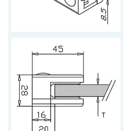
ACCESSOIRES & QUINCAILLERIE
CATALOGUE DE PROFILS ET FIXATION DU
VERRE
LES FIXATIONS POUR MIROIR
LES PROFILS PAROI DE VERRE
VITRINE EN VERRE
CONNECTEURS ET ASSEMBLAGE DE VERRES
PLATS ET CORNIÈRES
LES CHARNIÈRES DE PORTE EN VERRE
BOUTONS ET POIGNÉES