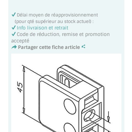
VERRE FEUILLETÉ
Délai moyen de réapprovisionnement
VERRE ANTI-REFLET
(pour qté supérieur au stock actuel) :
Info livraison et retrait
VERRE LAQUÉ/CRÉDENCE
Code de réduction, remise et promotion
accepté
VERRE FEUILLETÉ/TREMPÉ
Partager cette fiche article
DALLE DE SOL EN VERRE
PORTE EN VERRE
GARDE CORPS EN VERRE
VERRIÈRE TYPE ATELIER
VERRES TEXTURÉS
PLEXIGLAS PMMA
DOUBLE VITRAGE