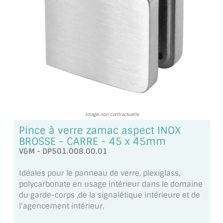
TOUS LES TARIFS AU M2
GUIDE : CHOIX PAR UTILISATION
INSPIRATIONS ET NOUVEAUTÉS
AMBIANCE LAITON BROSSÉ
MIROIRS VIEILLIS AMBIANCE BRASSERIE
Image non contractuelle
MIROIR SUR MESURE
Pince à verre zamac aspect INOX
BROSSE - CARRE - 45 x 45mm
MIROIR VIEILLI
V&M - DP501.008.00.01
MIROIR DÉCORATIF DE COULEUR
Idéales pour le panneau de verre, plexiglass,
polycarbonate en usage intérieur dans le domaine
LOTS DE MIROIRS EN MOZAÏQUE
du garde-corps ,de la signalétique intérieure et de
l'agencement intérieur.
MIROIR POUR PORTE