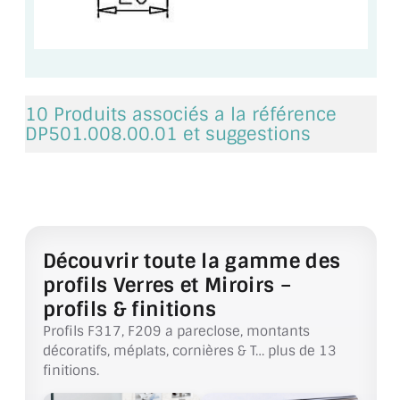
BARRES DE STABILISATION
JOINTS D'ÉTANCHÉITÉS
FIXATION GARDES CORPS
10 Produits associés a la référence
SYSTÈMES PIVOTANTS
DP501.008.00.01 et suggestions
SYSTÈMES COULISSANTS
LE CATALOGUE ACCESSOIRES
(STROMBINOSCOPE)
Découvrir toute la gamme des
ACCESSOIRES EN PROMOTIONS
profils Verres et Miroirs –
profils & finitions
EXEMPLES, RÉALISATIONS, INSPIRATIONS
Profils F317, F209 a pareclose, montants
NUANCIER RAL
décoratifs, méplats, cornières & T… plus de 13
finitions.
COMMENT COUPER DU VERRE ?