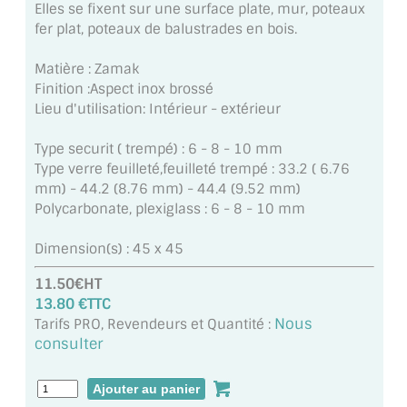
Elles se fixent sur une surface plate, mur, poteaux
MIROIR DE SALLE DE BAIN
fer plat, poteaux de balustrades en bois.
MIROIR PAROI DE DOUCHE
Matière : Zamak
Finition :Aspect inox brossé
MIROIR POUR SALLE DE SPORT
Lieu d'utilisation: Intérieur - extérieur
MIROIR POUR SALLE DE DANSE
Type securit ( trempé) : 6 - 8 - 10 mm
Type verre feuilleté,feuilleté trempé : 33.2 ( 6.76
MIROIR ENCADRÉ
mm) - 44.2 (8.76 mm) - 44.4 (9.52 mm)
Polycarbonate, plexiglass : 6 - 8 - 10 mm
MIROIR TV
Dimension(s) : 45 x 45
VERRE SUR MESURE
11.50€HT
VERRE EXTRACLAIR
13.80 €TTC
Nous
Tarifs PRO, Revendeurs et Quantité :
VERRE TREMPÉ (SÉCURIT)
consulter
PAROI DE DOUCHE