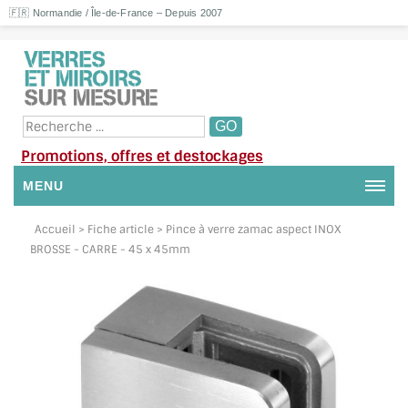
🇫🇷 Normandie / Île-de-France – Depuis 2007
Promotions, offres et destockages
MENU
NOUS CONTACTER
Accueil
> Fiche article > Pince à verre zamac aspect INOX
BROSSE - CARRE - 45 x 45mm
MON COMPTE / SE CONNECTER
DEMANDE DE DEVIS
SUIVI DE DEVIS
SUIVI DE COMMANDE