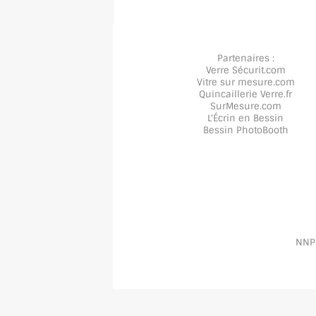
Partenaires :
Verre Sécurit
.com
Vitre sur mesure
.com
Quincaillerie Verre
.fr
SurMesure
.com
L'Écrin en Bessin
Bessin PhotoBooth
NNPP