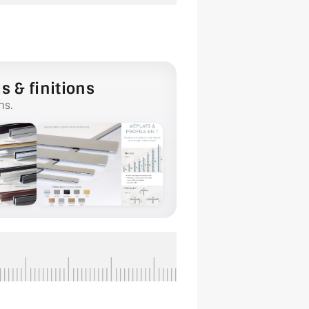
s & finitions
ns.