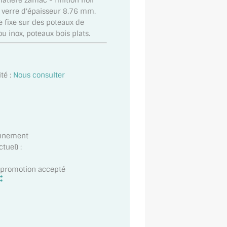
atière zamac - finition noir
 verre d'épaisseur 8.76 mm.
se fixe sur des poteaux de
ou inox, poteaux bois plats.
té :
Nous consulter
onnement
tuel) :
t promotion accepté