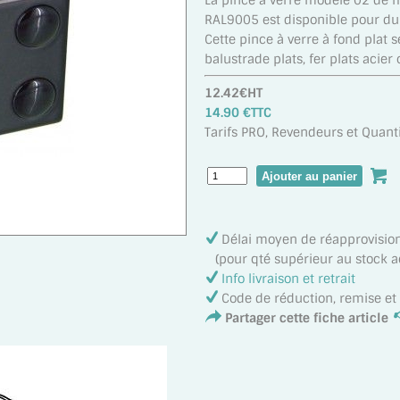
La pince à verre modèle 02 de m
RAL9005 est disponible pour du
Cette pince à verre à fond plat 
balustrade plats, fer plats acier 
12.42€HT
14.90 €TTC
Tarifs PRO, Revendeurs et Quanti
Délai moyen de réapprovisi
(pour qté supérieur au stock ac
Info livraison et retrait
Code de réduction, remise e
Partager cette fiche article