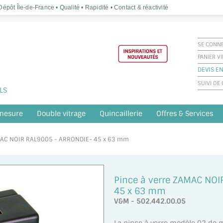
épôt Île-de-France • Qualité • Rapidité • Contact & réactivité
SE CONN
PANIER V
DEVIS EN
SUIVI D
LS
 mesure
Double vitrage
Quincaillerie
Offres & Services
ZAMAC NOIR RAL9005 - ARRONDIE- 45 x 63 mm
Pince à verre ZAMAC NO
45 x 63 mm
V&M - 502.442.00.05