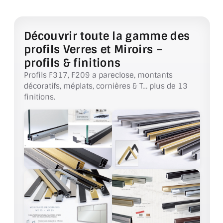
ACCESSOIRES & QUINCAILLERIE
Découvrir toute la gamme des
CATALOGUE DE PROFILS ET FIXATION DU
profils Verres et Miroirs –
VERRE
profils & finitions
Profils F317, F209 a pareclose, montants
LES FIXATIONS POUR MIROIR
décoratifs, méplats, cornières & T… plus de 13
finitions.
LES PROFILS PAROI DE VERRE
VITRINE EN VERRE
CONNECTEURS ET ASSEMBLAGE DE VERRES
PLATS ET CORNIÈRES
LES CHARNIÈRES DE PORTE EN VERRE
BOUTONS ET POIGNÉES