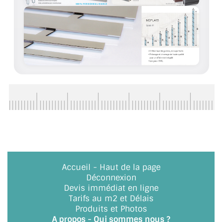
BARRES DE STABILISATION
JOINTS D'ÉTANCHÉITÉS
FIXATION GARDES CORPS
SYSTÈMES PIVOTANTS
SYSTÈMES COULISSANTS
LE CATALOGUE ACCESSOIRES
(STROMBINOSCOPE)
ACCESSOIRES EN PROMOTIONS
Accueil
-
Haut de la page
EXEMPLES, RÉALISATIONS, INSPIRATIONS
Déconnexion
Devis immédiat en ligne
NUANCIER RAL
Tarifs au m2 et Délais
Produits et Photos
COMMENT COUPER DU VERRE ?
A propos - Qui sommes nous ?