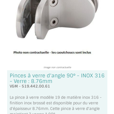
TOUS LES TARIFS AU M2
GUIDE : CHOIX PAR UTILISATION
INSPIRATIONS ET NOUVEAUTÉS
AMBIANCE LAITON BROSSÉ
MIROIRS VIEILLIS AMBIANCE BRASSERIE
MIROIR SUR MESURE
Image non contractuelle
MIROIR VIEILLI
Pinces à verre d'angle 90° - INOX 316
- Verre : 8.76mm
MIROIR DÉCORATIF DE COULEUR
V&M - 519.442.00.61
LOTS DE MIROIRS EN MOZAÏQUE
La pince à verre modèle 19 de matière inox 316 -
finition inox brossé est disponible pour du verre
MIROIR POUR PORTE
d'épaisseur 8.76mm. Cette pince à verre d'angle