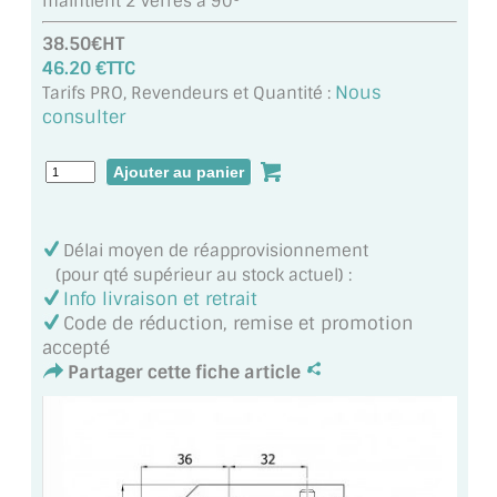
maintient 2 verres à 90°
MIROIR DE SALLE DE BAIN
38.50€HT
MIROIR PAROI DE DOUCHE
46.20 €TTC
Nous
Tarifs PRO, Revendeurs et Quantité :
MIROIR POUR SALLE DE SPORT
consulter
MIROIR POUR SALLE DE DANSE
MIROIR ENCADRÉ
Délai moyen de réapprovisionnement
MIROIR TV
(pour qté supérieur au stock actuel) :
Info livraison et retrait
VERRE SUR MESURE
Code de réduction, remise et promotion
accepté
VERRE EXTRACLAIR
Partager cette fiche article
VERRE TREMPÉ (SÉCURIT)
PAROI DE DOUCHE