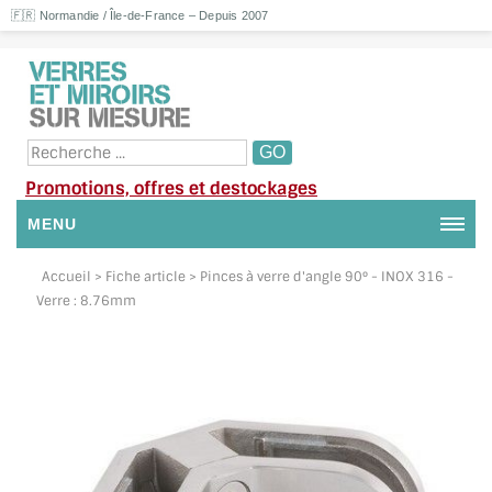
🇫🇷 Normandie / Île-de-France – Depuis 2007
Promotions, offres et destockages
MENU
NOUS CONTACTER
Accueil
> Fiche article > Pinces à verre d'angle 90° - INOX 316 -
Verre : 8.76mm
MON COMPTE / SE CONNECTER
DEMANDE DE DEVIS
SUIVI DE DEVIS
SUIVI DE COMMANDE