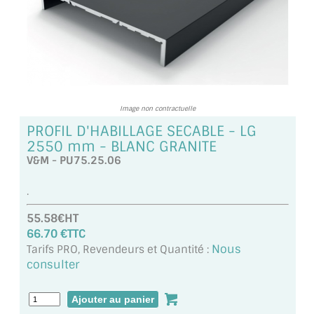
TOUS LES TARIFS AU M2
GUIDE : CHOIX PAR UTILISATION
INSPIRATIONS ET NOUVEAUTÉS
AMBIANCE LAITON BROSSÉ
Image non contractuelle
PROFIL D'HABILLAGE SECABLE - LG
MIROIRS VIEILLIS AMBIANCE BRASSERIE
2550 mm - BLANC GRANITE
V&M - PU75.25.06
MIROIR SUR MESURE
.
MIROIR VIEILLI
55.58€HT
MIROIR DÉCORATIF DE COULEUR
66.70 €TTC
Nous
Tarifs PRO, Revendeurs et Quantité :
LOTS DE MIROIRS EN MOZAÏQUE
consulter
MIROIR POUR PORTE