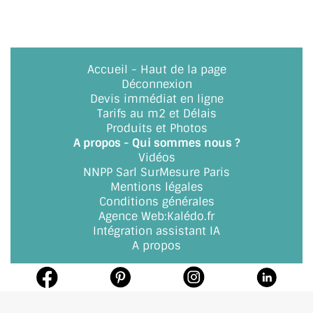
ACCESSOIRES & QUINCAILLERIE
CATALOGUE DE PROFILS ET FIXATION DU
Accueil
-
Haut de la page
VERRE
Déconnexion
Devis immédiat en ligne
LES FIXATIONS POUR MIROIR
Tarifs au m2 et Délais
Produits et Photos
LES PROFILS PAROI DE VERRE
A propos - Qui sommes nous ?
Vidéos
VITRINE EN VERRE
NNPP Sarl SurMesure Paris
Mentions légales
CONNECTEURS ET ASSEMBLAGE DE VERRES
Conditions générales
Agence Web
:
Kalédo.fr
PLATS ET CORNIÈRES
Intégration assistant IA
A propos
LES CHARNIÈRES DE PORTE EN VERRE
BOUTONS ET POIGNÉES