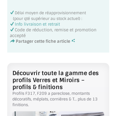
MIROIR DE SALLE DE BAIN
Délai moyen de réapprovisionnement
MIROIR PAROI DE DOUCHE
(pour qté supérieur au stock actuel) :
Info livraison et retrait
MIROIR POUR SALLE DE SPORT
Code de réduction, remise et promotion
accepté
MIROIR POUR SALLE DE DANSE
Partager cette fiche article
MIROIR ENCADRÉ
MIROIR TV
Découvrir toute la gamme des
VERRE SUR MESURE
profils Verres et Miroirs –
VERRE EXTRACLAIR
profils & finitions
Profils F317, F209 a pareclose, montants
VERRE TREMPÉ (SÉCURIT)
décoratifs, méplats, cornières & T… plus de 13
finitions.
PAROI DE DOUCHE