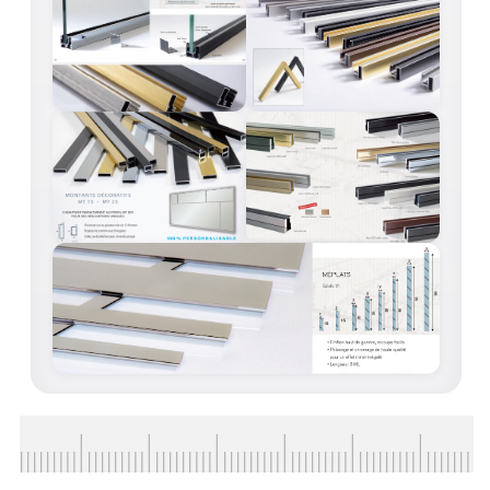
VERRE FEUILLETÉ
VERRE ANTI-REFLET
VERRE LAQUÉ/CRÉDENCE
VERRE FEUILLETÉ/TREMPÉ
DALLE DE SOL EN VERRE
PORTE EN VERRE
GARDE CORPS EN VERRE
VERRIÈRE TYPE ATELIER
VERRES TEXTURÉS
PLEXIGLAS PMMA
DOUBLE VITRAGE