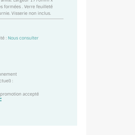
ranité. Largeur 1770mm x
formées . Verre feuilleté
urnie. Visserie non inclus.
té :
Nous consulter
onnement
tuel) :
t promotion accepté