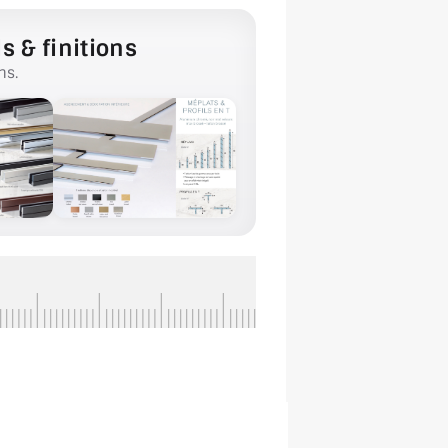
s & finitions
ns.