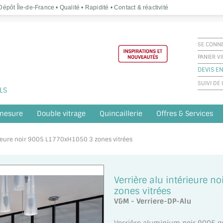
épôt Île-de-France • Qualité • Rapidité • Contact & réactivité
SE CONN
PANIER V
DEVIS EN
SUIVI D
LS
 mesure
Double vitrage
Quincaillerie
Offres & Services
érieure noir 9005 L1770xH1050 3 zones vitrées
Verrière alu intérieure 
zones vitrées
V&M - Verriere-DP-Alu