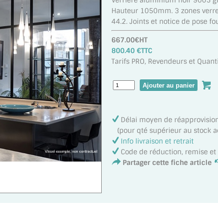
Verrière aluminium noir 9005 g
Hauteur 1050mm. 3 zones verres 
44.2. Joints et notice de pose fo
667.00€HT
800.40 €TTC
Tarifs PRO, Revendeurs et Quanti
Délai moyen de réapprovisi
(pour qté supérieur au stock ac
Info livraison et retrait
Code de réduction, remise e
Partager cette fiche article