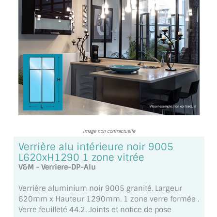
TOUS LES TARIFS AU M2
GUIDE : CHOIX PAR UTILISATION
INSPIRATIONS ET NOUVEAUTÉS
AMBIANCE LAITON BROSSÉ
MIROIRS VIEILLIS AMBIANCE BRASSERIE
MIROIR SUR MESURE
Image non contractuelle
MIROIR VIEILLI
Verrière alu intérieure noir 9005
L620xH1290 1 zone vitrée
MIROIR DÉCORATIF DE COULEUR
V&M - Verriere-DP-Alu
LOTS DE MIROIRS EN MOZAÏQUE
Verrière aluminium noir 9005 granité. Largeur
620mm x Hauteur 1290mm. 1 zone verre formée .
MIROIR POUR PORTE
Verre feuilleté 44.2. Joints et notice de pose