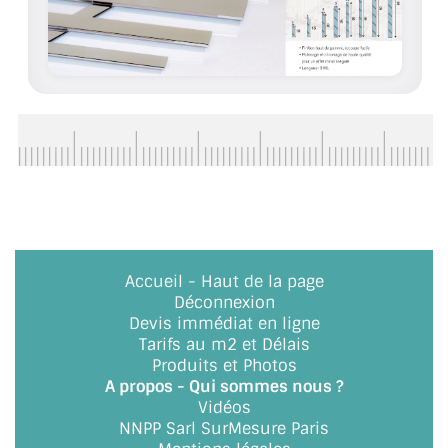
ACCESSOIRES & QUINCAILLERIE
CATALOGUE DE PROFILS ET FIXATION DU
VERRE
LES FIXATIONS POUR MIROIR
LES PROFILS PAROI DE VERRE
VITRINE EN VERRE
Accueil
-
Haut de la page
CONNECTEURS ET ASSEMBLAGE DE VERRES
Déconnexion
Devis immédiat en ligne
PLATS ET CORNIÈRES
Tarifs au m2 et Délais
Produits et Photos
LES CHARNIÈRES DE PORTE EN VERRE
A propos - Qui sommes nous ?
Vidéos
BOUTONS ET POIGNÉES
NNPP Sarl SurMesure Paris