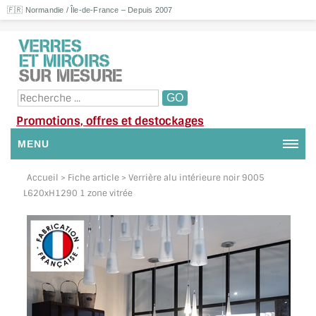
🇫🇷 Normandie / Île-de-France – Depuis 2007
Promotions, offres et destockages
MENU
NOUS CONTACTER
Accueil
> Fiche article > Verrière alu intérieure noir 9005
L620xH1290 1 zone vitrée
MON COMPTE / SE CONNECTER
DEMANDE DE DEVIS
SUIVI DE DEVIS
SUIVI DE COMMANDE