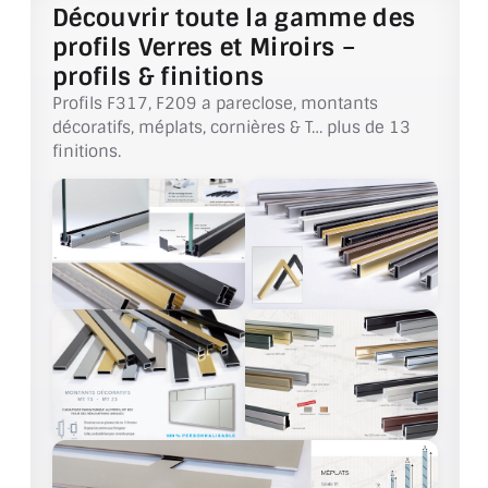
VERRE FEUILLETÉ
Découvrir toute la gamme des
profils Verres et Miroirs –
VERRE ANTI-REFLET
profils & finitions
Profils F317, F209 a pareclose, montants
VERRE LAQUÉ/CRÉDENCE
décoratifs, méplats, cornières & T… plus de 13
finitions.
VERRE FEUILLETÉ/TREMPÉ
DALLE DE SOL EN VERRE
PORTE EN VERRE
GARDE CORPS EN VERRE
VERRIÈRE TYPE ATELIER
VERRES TEXTURÉS
PLEXIGLAS PMMA
DOUBLE VITRAGE