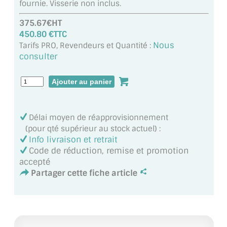
fournie. Visserie non inclus.
MIROIR DE SALLE DE BAIN
375.67€HT
MIROIR PAROI DE DOUCHE
450.80 €TTC
Nous
Tarifs PRO, Revendeurs et Quantité :
MIROIR POUR SALLE DE SPORT
consulter
MIROIR POUR SALLE DE DANSE
MIROIR ENCADRÉ
Délai moyen de réapprovisionnement
MIROIR TV
(pour qté supérieur au stock actuel) :
Info livraison et retrait
VERRE SUR MESURE
Code de réduction, remise et promotion
accepté
VERRE EXTRACLAIR
Partager cette fiche article
VERRE TREMPÉ (SÉCURIT)
PAROI DE DOUCHE