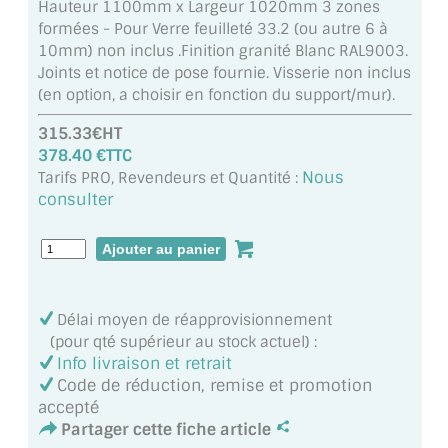
Hauteur 1100mm x Largeur 1020mm 3 zones
MIROIR DE SALLE DE BAIN
formées - Pour Verre feuilleté 33.2 (ou autre 6 à
10mm) non inclus .Finition granité Blanc RAL9003.
MIROIR PAROI DE DOUCHE
Joints et notice de pose fournie. Visserie non inclus
(en option, a choisir en fonction du support/mur).
MIROIR POUR SALLE DE SPORT
315.33€HT
MIROIR POUR SALLE DE DANSE
378.40 €TTC
Nous
Tarifs PRO, Revendeurs et Quantité :
MIROIR ENCADRÉ
consulter
MIROIR TV
VERRE SUR MESURE
Délai moyen de réapprovisionnement
VERRE EXTRACLAIR
(pour qté supérieur au stock actuel) :
Info livraison et retrait
VERRE TREMPÉ (SÉCURIT)
Code de réduction, remise et promotion
accepté
PAROI DE DOUCHE
Partager cette fiche article