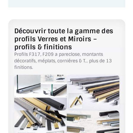
VERRE FEUILLETÉ
VERRE ANTI-REFLET
VERRE LAQUÉ/CRÉDENCE
Découvrir toute la gamme des
profils Verres et Miroirs –
VERRE FEUILLETÉ/TREMPÉ
profils & finitions
Profils F317, F209 a pareclose, montants
DALLE DE SOL EN VERRE
décoratifs, méplats, cornières & T… plus de 13
finitions.
PORTE EN VERRE
GARDE CORPS EN VERRE
VERRIÈRE TYPE ATELIER
VERRES TEXTURÉS
PLEXIGLAS PMMA
DOUBLE VITRAGE