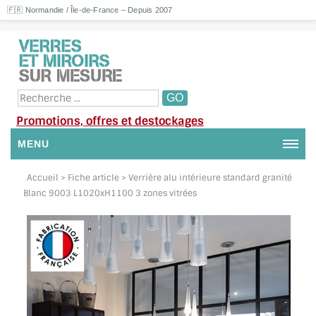
🇫🇷 Normandie / Île-de-France – Depuis 2007
Promotions, offres et destockages
MENU
NOUS CONTACTER
Accueil
> Fiche article > Verrière alu intérieure standard granité
Blanc 9003 L1020xH1100 3 zones vitrées
MON COMPTE / SE CONNECTER
DEMANDE DE DEVIS
SUIVI DE DEVIS
SUIVI DE COMMANDE