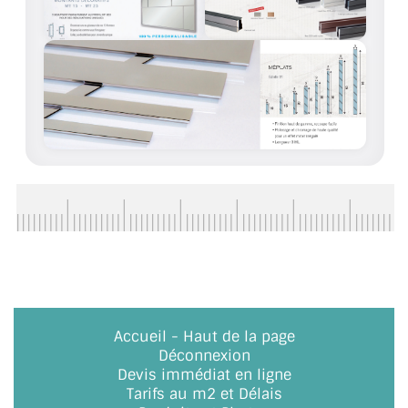
ACCESSOIRES & QUINCAILLERIE
CATALOGUE DE PROFILS ET FIXATION DU
VERRE
LES FIXATIONS POUR MIROIR
LES PROFILS PAROI DE VERRE
VITRINE EN VERRE
CONNECTEURS ET ASSEMBLAGE DE VERRES
PLATS ET CORNIÈRES
Accueil
-
Haut de la page
LES CHARNIÈRES DE PORTE EN VERRE
Déconnexion
Devis immédiat en ligne
BOUTONS ET POIGNÉES
Tarifs au m2 et Délais