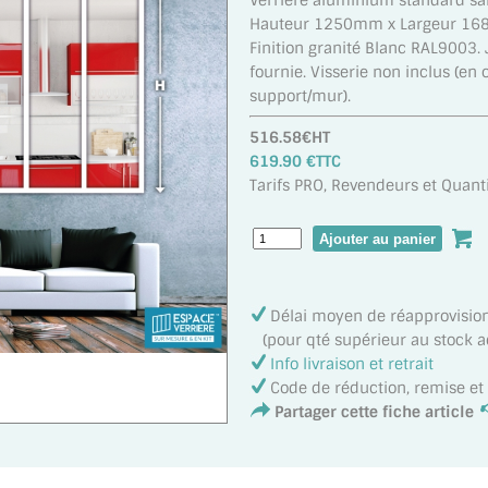
Verrière aluminium standard san
Hauteur 1250mm x Largeur 168
Finition granité Blanc RAL9003. 
fournie. Visserie non inclus (en 
support/mur).
516.58€HT
619.90 €TTC
Tarifs PRO, Revendeurs et Quanti
Délai moyen de réapprovisi
(pour qté supérieur au stock ac
Info livraison et retrait
Code de réduction, remise e
Partager cette fiche article