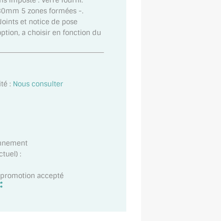
s imposte . Verre fourni.
0mm 5 zones formées -.
Joints et notice de pose
option, a choisir en fonction du
té :
Nous consulter
onnement
tuel) :
t promotion accepté