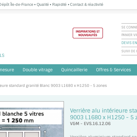
épôt Île-de-France • Qualité • Rapidité • Contact & réactivité
SE CONN
PANIER V
DEVIS EN
SUIVI D
LS
 mesure
Double vitrage
Quincaillerie
Offres & Services
érieure standard granité Blanc 9003 L1680 x H1250 - 5 zones
Verrière alu intérieure s
9003 L1680 x H1250 - 5 
V&M - EVS.16.12.06