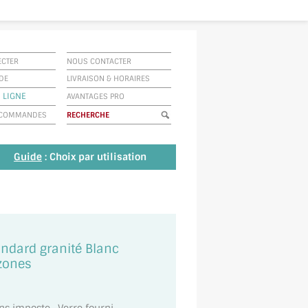
ECTER
NOUS CONTACTER
IDE
LIVRAISON
&
HORAIRES
 LIGNE
AVANTAGES PRO
E COMMANDES
Guide
: Choix par utilisation
tandard granité Blanc
zones