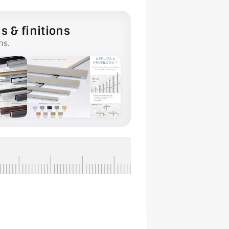
s & finitions
ns.