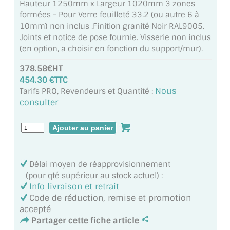
Hauteur 1250mm x Largeur 1020mm 3 zones
MIROIR DE SALLE DE BAIN
formées - Pour Verre feuilleté 33.2 (ou autre 6 à
10mm) non inclus .Finition granité Noir RAL9005.
MIROIR PAROI DE DOUCHE
Joints et notice de pose fournie. Visserie non inclus
(en option, a choisir en fonction du support/mur).
MIROIR POUR SALLE DE SPORT
378.58€HT
MIROIR POUR SALLE DE DANSE
454.30 €TTC
Nous
Tarifs PRO, Revendeurs et Quantité :
MIROIR ENCADRÉ
consulter
MIROIR TV
VERRE SUR MESURE
Délai moyen de réapprovisionnement
VERRE EXTRACLAIR
(pour qté supérieur au stock actuel) :
Info livraison et retrait
VERRE TREMPÉ (SÉCURIT)
Code de réduction, remise et promotion
accepté
PAROI DE DOUCHE
Partager cette fiche article