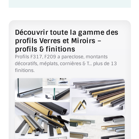
VERRE FEUILLETÉ
VERRE ANTI-REFLET
VERRE LAQUÉ/CRÉDENCE
Découvrir toute la gamme des
profils Verres et Miroirs –
VERRE FEUILLETÉ/TREMPÉ
profils & finitions
Profils F317, F209 a pareclose, montants
DALLE DE SOL EN VERRE
décoratifs, méplats, cornières & T… plus de 13
finitions.
PORTE EN VERRE
GARDE CORPS EN VERRE
VERRIÈRE TYPE ATELIER
VERRES TEXTURÉS
PLEXIGLAS PMMA
DOUBLE VITRAGE