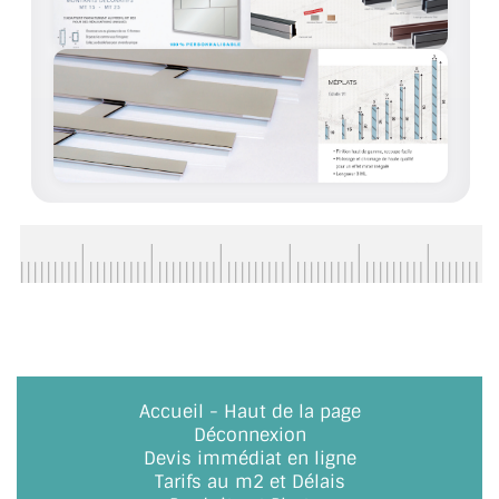
ACCESSOIRES & QUINCAILLERIE
CATALOGUE DE PROFILS ET FIXATION DU
VERRE
LES FIXATIONS POUR MIROIR
LES PROFILS PAROI DE VERRE
VITRINE EN VERRE
CONNECTEURS ET ASSEMBLAGE DE VERRES
PLATS ET CORNIÈRES
Accueil
-
Haut de la page
LES CHARNIÈRES DE PORTE EN VERRE
Déconnexion
Devis immédiat en ligne
BOUTONS ET POIGNÉES
Tarifs au m2 et Délais