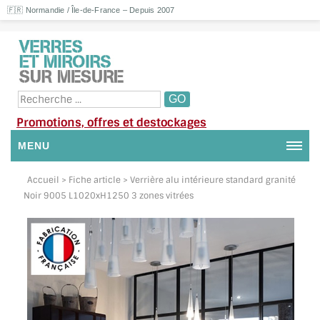
🇫🇷 Normandie / Île-de-France – Depuis 2007
Promotions, offres et destockages
MENU
NOUS CONTACTER
Accueil
> Fiche article > Verrière alu intérieure standard granité
Noir 9005 L1020xH1250 3 zones vitrées
MON COMPTE / SE CONNECTER
DEMANDE DE DEVIS
SUIVI DE DEVIS
SUIVI DE COMMANDE