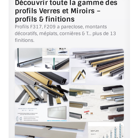
Découvrir toute la gamme des
VERRE FEUILLETÉ
profils Verres et Miroirs –
VERRE ANTI-REFLET
profils & finitions
Profils F317, F209 a pareclose, montants
VERRE LAQUÉ/CRÉDENCE
décoratifs, méplats, cornières & T… plus de 13
finitions.
VERRE FEUILLETÉ/TREMPÉ
DALLE DE SOL EN VERRE
PORTE EN VERRE
GARDE CORPS EN VERRE
VERRIÈRE TYPE ATELIER
VERRES TEXTURÉS
PLEXIGLAS PMMA
DOUBLE VITRAGE