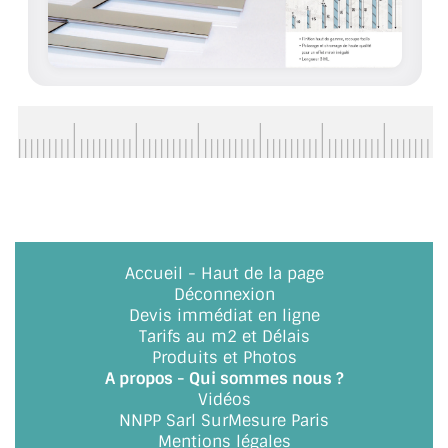
ACCESSOIRES & QUINCAILLERIE
CATALOGUE DE PROFILS ET FIXATION DU
VERRE
LES FIXATIONS POUR MIROIR
LES PROFILS PAROI DE VERRE
VITRINE EN VERRE
Accueil
-
Haut de la page
CONNECTEURS ET ASSEMBLAGE DE VERRES
Déconnexion
Devis immédiat en ligne
PLATS ET CORNIÈRES
Tarifs au m2 et Délais
Produits et Photos
LES CHARNIÈRES DE PORTE EN VERRE
A propos - Qui sommes nous ?
Vidéos
BOUTONS ET POIGNÉES
NNPP Sarl SurMesure Paris
Mentions légales