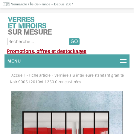
🇫🇷 Normandie / Île-de-France – Depuis 2007
Promotions, offres et destockages
MENU
NOUS CONTACTER
Accueil
> Fiche article > Verrière alu intérieure standard granité
Noir 9005 L2010xH1250 6 zones vitrées
MON COMPTE / SE CONNECTER
DEMANDE DE DEVIS
SUIVI DE DEVIS
SUIVI DE COMMANDE