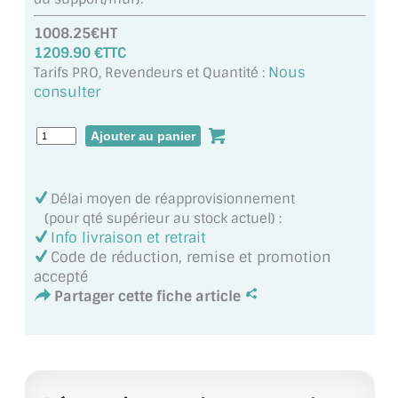
MIROIR DE SALLE DE BAIN
1008.25€HT
1209.90 €TTC
MIROIR PAROI DE DOUCHE
Nous
Tarifs PRO, Revendeurs et Quantité :
consulter
MIROIR POUR SALLE DE SPORT
MIROIR POUR SALLE DE DANSE
MIROIR ENCADRÉ
Délai moyen de réapprovisionnement
MIROIR TV
(pour qté supérieur au stock actuel) :
Info livraison et retrait
VERRE SUR MESURE
Code de réduction, remise et promotion
accepté
VERRE EXTRACLAIR
Partager cette fiche article
VERRE TREMPÉ (SÉCURIT)
PAROI DE DOUCHE