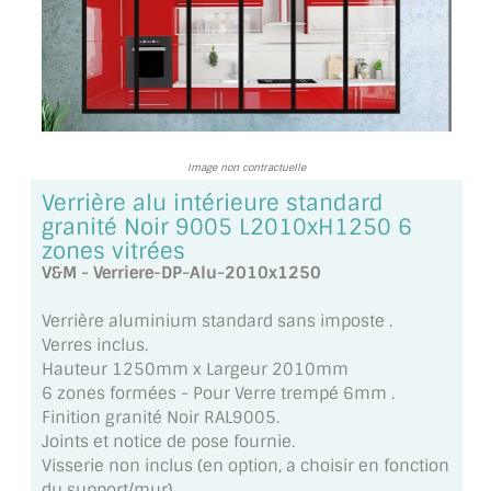
TOUS LES TARIFS AU M2
GUIDE : CHOIX PAR UTILISATION
INSPIRATIONS ET NOUVEAUTÉS
AMBIANCE LAITON BROSSÉ
Image non contractuelle
Verrière alu intérieure standard
MIROIRS VIEILLIS AMBIANCE BRASSERIE
granité Noir 9005 L2010xH1250 6
zones vitrées
MIROIR SUR MESURE
V&M - Verriere-DP-Alu-2010x1250
MIROIR VIEILLI
Verrière aluminium standard sans imposte .
Verres inclus.
MIROIR DÉCORATIF DE COULEUR
Hauteur 1250mm x Largeur 2010mm
6 zones formées - Pour Verre trempé 6mm .
LOTS DE MIROIRS EN MOZAÏQUE
Finition granité Noir RAL9005.
Joints et notice de pose fournie.
MIROIR POUR PORTE
Visserie non inclus (en option, a choisir en fonction
du support/mur).