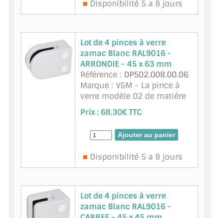
Disponibilité 5 a 8 jours
Lot de 4 pinces à verre
zamac Blanc RAL9016 -
ARRONDIE - 45 x 63 mm
Référence :
DP502.008.00.06
Marque : V&M - La pince à
verre modèle 02 de matière
zamac - finition Blanc
Prix :
68.30€ TTC
RAL9016 Disponible pour du
verre d'épaisseur 8 mm.
Cette pince à verre à fond
plat se fixe su ...
suite
Disponibilité 5 a 8 jours
Lot de 4 pinces à verre
zamac Blanc RAL9016 -
CARREE - 45 x 45 mm