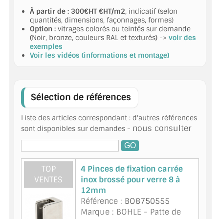
À partir de : 300€HT €HT/m2
, indicatif (selon
quantités, dimensions, façonnages, formes)
ACCESSOIRES & QUINCAILLERIE
Option :
vitrages colorés ou teintés sur demande
(Noir, bronze, couleurs RAL et texturés) ->
voir des
CATALOGUE DE PROFILS ET FIXATION DU
exemples
VERRE
Voir les vidéos (informations et montage)
LES FIXATIONS POUR MIROIR
Sélection de références
LES PROFILS PAROI DE VERRE
Liste des articles correspondant : d'autres références
VITRINE EN VERRE
nous consulter
sont disponibles sur demandes -
CONNECTEURS ET ASSEMBLAGE DE VERRES
PLATS ET CORNIÈRES
TOP
4 Pinces de fixation carrée
VENTES
inox brossé pour verre 8 à
LES CHARNIÈRES DE PORTE EN VERRE
12mm
Référence :
BO8750555
BOUTONS ET POIGNÉES
Marque : BOHLE - Patte de