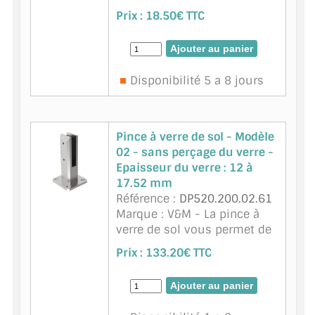
inox 316 - finition inox
Prix :
18.50€ TTC
brossé est disponible pour
du verre d'épaisseur 8.76
mm. Cette pince à verre à
fond incu ...
suite
Disponibilité 5 a 8 jours
Pince à verre de sol - Modèle
02 - sans perçage du verre -
Epaisseur du verre : 12 à
17.52 mm
Référence :
DP520.200.02.61
Marque : V&M - La pince à
verre de sol vous permet de
réaliser des cloisons de
Prix :
133.20€ TTC
séparation en verre. Hauteur
du verre réglable - Sans
perçage du verre De matière
inox 220 ...
suite