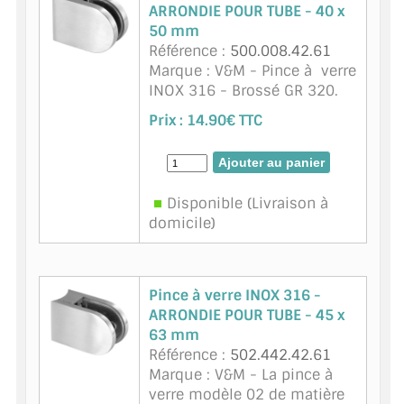
ARRONDIE POUR TUBE - 40 x
50 mm
Référence :
500.008.42.61
Marque : V&M - Pince à verre
INOX 316 - Brossé GR 320.
Matière : Inox 316 - Brossé
Prix :
14.90€ TTC
GR320. T (mm) : 8. Une pince
à verre indéfectible et
durable en inox. Nous
conseillo ...
suite
Disponible (Livraison à
domicile)
Pince à verre INOX 316 -
ARRONDIE POUR TUBE - 45 x
63 mm
Référence :
502.442.42.61
Marque : V&M - La pince à
verre modèle 02 de matière