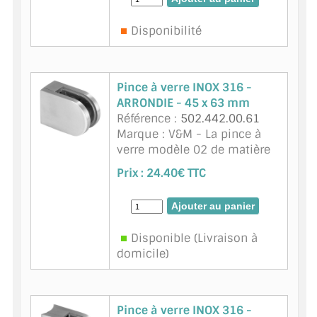
Cette pince à verre à fond
CONSEILS / AIDE
plat se ...
suite
Disponibilité
A PROPOS DE LA LIVRAISON
COMPTE PRO
Pince à verre INOX 316 -
ARRONDIE - 45 x 63 mm
MON PANIER
Référence :
502.442.00.61
Marque : V&M - La pince à
PLAN DU SITE
verre modèle 02 de matière
inox 316 - finition inox
Prix :
24.40€ TTC
DÉCONNEXION
brossé est disponible pour
du verre d'épaisseur 8.76
NOUS TROUVER - BUC 78
mm. Cette pince à verre à
fond plat ...
suite
NOUS CONTACTER
Disponible (Livraison à
domicile)
Pince à verre INOX 316 -