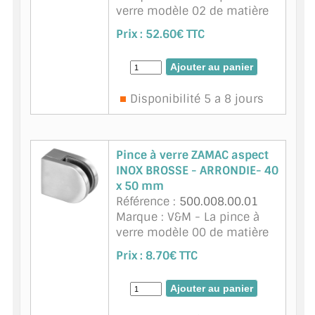
verre modèle 02 de matière
zamac - finition inox brossé
Prix :
52.60€ TTC
est disponible pour du verre
d'épaisseur 8.76 mm. Cette
pince à verre à fond plat se ...
suite
Disponibilité 5 a 8 jours
Pince à verre ZAMAC aspect
INOX BROSSE - ARRONDIE- 40
x 50 mm
Référence :
500.008.00.01
Marque : V&M - La pince à
verre modèle 00 de matière
zamac- finition inox brossé
Prix :
8.70€ TTC
est disponible pour du verre
d'épaisseur 8 mm. Les
pinces à verres sont utiles
dans l ...
suite