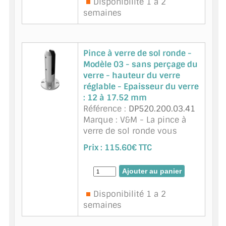
Disponibilité 1 a 2
semaines
Pince à verre de sol ronde -
Modèle 03 - sans perçage du
verre - hauteur du verre
réglable - Epaisseur du verre
: 12 à 17.52 mm
Référence :
DP520.200.03.41
Marque : V&M - La pince à
verre de sol ronde vous
permet de réaliser des
Prix :
115.60€ TTC
cloisons de séparation en
verre. Hauteur du verre
réglable - Sans perçage du
verre Description techni ...
Disponibilité 1 a 2
suite
semaines