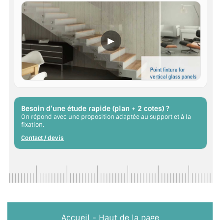
▶
Besoin d’une étude rapide (plan + 2 cotes) ?
On répond avec une proposition adaptée au support et à la
fixation.
Contact / devis
Accueil
-
Haut de la page