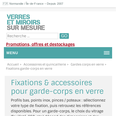
🇫🇷 Normandie / Île-de-France – Depuis 2007
Promotions, offres et destockages
MENU
NOUS CONTACTER
Accueil
>
Accessoires et quincaillerie
>
Gardes corps en verre
>
Fixations garde-corps en verre
MON COMPTE / SE CONNECTER
Fixations & accessoires
DEMANDE DE DEVIS
pour garde-corps en verre
SUIVI DE DEVIS
Profils bas, points inox, pinces / poteaux : sélectionnez
votre type de fixation, puis retrouvez les références
SUIVI DE COMMANDE
disponibles. Pour un garde-corps, le choix du vitrage