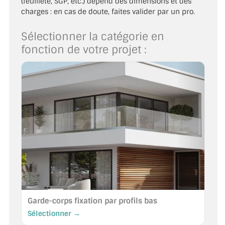
(feuilleté, SGP, etc.) dépend des dimensions et des
TOUS LES TARIFS AU M2
charges : en cas de doute, faites valider par un pro.
GUIDE : CHOIX PAR UTILISATION
Sélectionner la catégorie en
fonction de votre projet :
INSPIRATIONS ET NOUVEAUTÉS
AMBIANCE LAITON BROSSÉ
MIROIRS VIEILLIS AMBIANCE BRASSERIE
MIROIR SUR MESURE
MIROIR VIEILLI
MIROIR DÉCORATIF DE COULEUR
LOTS DE MIROIRS EN MOZAÏQUE
Garde-corps fixation par profils bas
MIROIR POUR PORTE
Sélectionner →