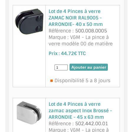
Lot de 4 Pinces à verre
ZAMAC NOIR RAL9005 -
ARRONDIE- 40 x 50 mm
Référence :
500.008.0005
Marque : V&M - La pince à
verre modèle 00 de matière
zamac - finition noir
Prix :
44.72€ TTC
RAL9005 est disponible pour
du verre d'épaisseur 8 mm.
Cette pince à verre à fond
plat se fixe sur ...
suite
Disponibilité 5 a 8 jours
Lot de 4 Pinces à verre
zamac aspect Inox Brossé -
ARRONDIE - 45 x 63 mm
Référence :
502.442.00.01
Marque : V&M - La pince à