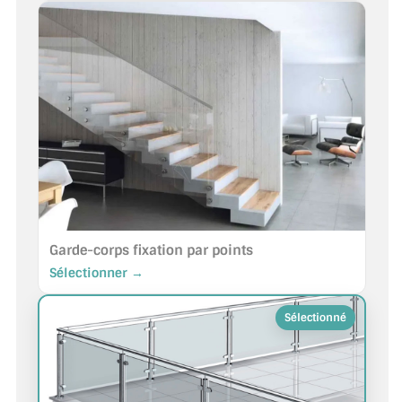
MIROIR DE SALLE DE BAIN
MIROIR PAROI DE DOUCHE
MIROIR POUR SALLE DE SPORT
MIROIR POUR SALLE DE DANSE
MIROIR ENCADRÉ
MIROIR TV
Garde-corps fixation par points
VERRE SUR MESURE
Sélectionner →
VERRE EXTRACLAIR
VERRE TREMPÉ (SÉCURIT)
PAROI DE DOUCHE