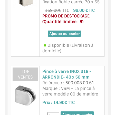
fixation Bohle carrée 70 x 55
BARRES DE STABILISATION
mm pour tube rectangulaire.
159.00
€ TTC
99.00 €TTC
Par lot de 4. Pour verre
JOINTS D'ÉTANCHÉITÉS
PROMO DE DESTOCKAGE
trempé de 8 à 12mm ou
(Quantité limitée : 8)
feuilleté 8,76 a 13,52mm.
FIXATION GARDES CORPS
base carrée.
SYSTÈMES PIVOTANTS
Disponible (Livraison à
SYSTÈMES COULISSANTS
domicile)
LE CATALOGUE ACCESSOIRES
(STROMBINOSCOPE)
TOP
Pince à verre INOX 316 -
ACCESSOIRES EN PROMOTIONS
VENTES
ARRONDIE- 40 x 50 mm
Référence :
500.008.00.61
EXEMPLES, RÉALISATIONS, INSPIRATIONS
Marque : V&M - La pince à
verre modèle 00 de matière
NUANCIER RAL
inox 316 - finition inox
Prix :
14.90€ TTC
brossé est disponible pour
COMMENT COUPER DU VERRE ?
du verre d'épaisseur 8 mm.