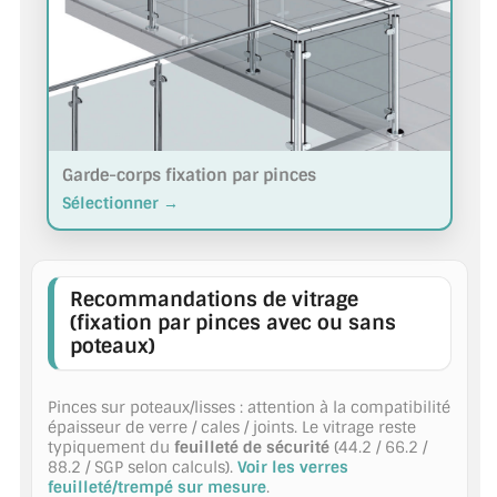
VERRE FEUILLETÉ
VERRE ANTI-REFLET
VERRE LAQUÉ/CRÉDENCE
VERRE FEUILLETÉ/TREMPÉ
Garde-corps fixation par pinces
Sélectionner →
DALLE DE SOL EN VERRE
PORTE EN VERRE
Recommandations de vitrage
GARDE CORPS EN VERRE
(fixation par pinces avec ou sans
poteaux)
VERRIÈRE TYPE ATELIER
VERRES TEXTURÉS
Pinces sur poteaux/lisses : attention à la compatibilité
épaisseur de verre / cales / joints. Le vitrage reste
typiquement du
feuilleté de sécurité
(44.2 / 66.2 /
PLEXIGLAS PMMA
88.2 / SGP selon calculs).
Voir les verres
feuilleté/trempé sur mesure
.
DOUBLE VITRAGE