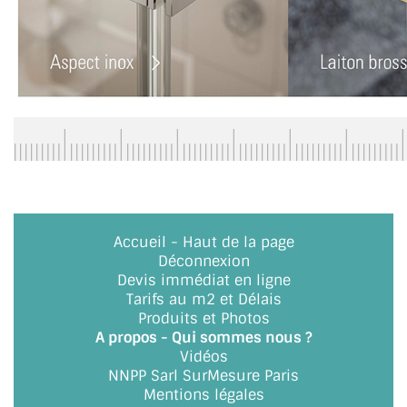
VERRE FEUILLETÉ
VERRE ANTI-REFLET
VERRE LAQUÉ/CRÉDENCE
VERRE FEUILLETÉ/TREMPÉ
DALLE DE SOL EN VERRE
PORTE EN VERRE
Accueil
-
Haut de la page
GARDE CORPS EN VERRE
Déconnexion
Devis immédiat en ligne
VERRIÈRE TYPE ATELIER
Tarifs au m2 et Délais
Produits et Photos
VERRES TEXTURÉS
A propos - Qui sommes nous ?
Vidéos
PLEXIGLAS PMMA
NNPP Sarl SurMesure Paris
Mentions légales
DOUBLE VITRAGE