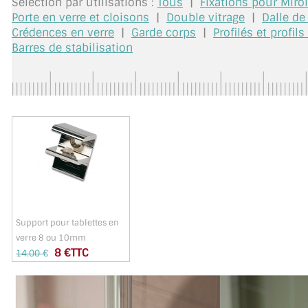
Selection par utilisations :
Tous
|
Fixations pour Miroi
TOUS LES TARIFS AU M2
Porte en verre et cloisons
|
Double vitrage
|
Dalle de 
Crédences en verre
|
Garde corps
|
Profilés et profils
GUIDE : CHOIX PAR UTILISATION
Barres de stabilisation
INSPIRATIONS ET NOUVEAUTÉS
AMBIANCE LAITON BROSSÉ
MIROIRS VIEILLIS AMBIANCE BRASSERIE
MIROIR SUR MESURE
MIROIR VIEILLI
Support pour tablettes en
MIROIR DÉCORATIF DE COULEUR
verre 8 ou 10mm
8 €TTC
14.00 €
LOTS DE MIROIRS EN MOZAÏQUE
MIROIR POUR PORTE