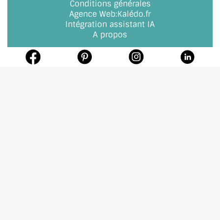
Conditions générales
Agence Web
:
Kalédo.fr
ACCESSOIRES & QUINCAILLERIE
Intégration assistant IA
A propos
CATALOGUE DE PROFILS ET FIXATION DU VERRE
LES FIXATIONS POUR MIROIR
LES PROFILS PAROI DE VERRE
VITRINE EN VERRE
CONNECTEURS ET ASSEMBLAGE DE VERRES
PLATS ET CORNIÈRES
LES CHARNIÈRES DE PORTE EN VERRE
BOUTONS ET POIGNÉES
BARRES DE STABILISATION