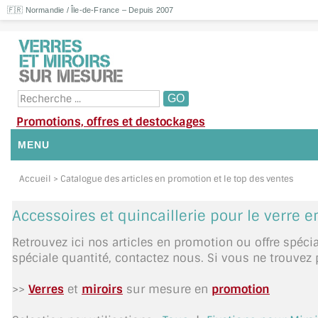
🇫🇷 Normandie / Île-de-France – Depuis 2007
Promotions, offres et destockages
MENU
NOUS CONTACTER
Accueil
> Catalogue des articles en promotion et le top des ventes
MON COMPTE / SE CONNECTER
Accessoires et quincaillerie pour le verre 
DEMANDE DE DEVIS
Retrouvez ici nos articles en promotion ou offre spéci
spéciale quantité, contactez nous. Si vous ne trouvez
SUIVI DE DEVIS
>>
Verres
et
miroirs
sur mesure en
promotion
SUIVI DE COMMANDE