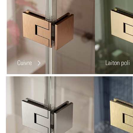
MIROIR DE SALLE DE BAIN
MIROIR PAROI DE DOUCHE
MIROIR POUR SALLE DE SPORT
MIROIR POUR SALLE DE DANSE
MIROIR ENCADRÉ
MIROIR TV
VERRE SUR MESURE
VERRE EXTRACLAIR
VERRE TREMPÉ (SÉCURIT)
PAROI DE DOUCHE