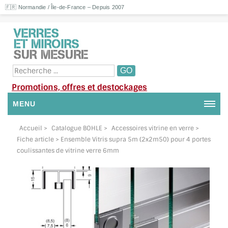
🇫🇷 Normandie / Île-de-France – Depuis 2007
Promotions, offres et destockages
MENU
NOUS CONTACTER
Accueil
>
Catalogue BOHLE
>
Accessoires vitrine en verre
>
Fiche article > Ensemble Vitris supra 5m (2x2m50) pour 4 portes
MON COMPTE / SE CONNECTER
coulissantes de vitrine verre 6mm
DEMANDE DE DEVIS
SUIVI DE DEVIS
SUIVI DE COMMANDE