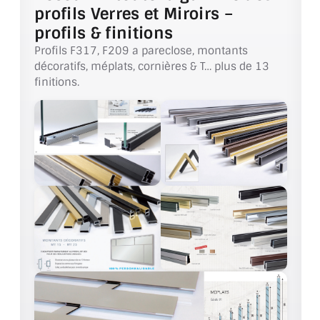
profils Verres et Miroirs –
CONSEILS / AIDE
profils & finitions
A PROPOS DE LA LIVRAISON
Profils F317, F209 a pareclose, montants
décoratifs, méplats, cornières & T… plus de 13
COMPTE PRO
finitions.
MON PANIER
PLAN DU SITE
DÉCONNEXION
NOUS TROUVER - BUC 78
NOUS CONTACTER