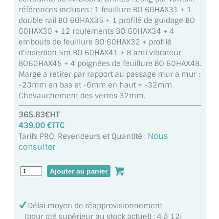
MIROIR DE SALLE DE BAIN
références incluses : 1 feuillure BO 60HAX31 + 1
double rail BO 60HAX35 + 1 profilé de guidage BO
MIROIR PAROI DE DOUCHE
60HAX30 + 12 roulements BO 60HAX34 + 4
embouts de feuillure BO 60HAX32 + profilé
MIROIR POUR SALLE DE SPORT
d'insertion 5m BO 60HAX41 + 8 anti vibrateur
BO60HAX45 + 4 poignées de feuillure BO 60HAX48.
MIROIR POUR SALLE DE DANSE
Marge a retirer par rapport au passage mur a mur :
-23mm en bas et -6mm en haut = -32mm.
MIROIR ENCADRÉ
Chevauchement des verres 32mm.
365.83€HT
MIROIR TV
439.00 €TTC
Nous
Tarifs PRO, Revendeurs et Quantité :
VERRE SUR MESURE
consulter
VERRE EXTRACLAIR
VERRE TREMPÉ (SÉCURIT)
PAROI DE DOUCHE
Délai moyen de réapprovisionnement
(pour qté supérieur au stock actuel) : 4 à 12j