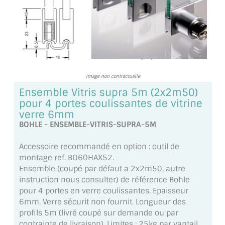
TOUS LES TARIFS AU M2
GUIDE : CHOIX PAR UTILISATION
INSPIRATIONS ET NOUVEAUTÉS
AMBIANCE LAITON BROSSÉ
Image non contractuelle
Ensemble Vitris supra 5m (2x2m50)
MIROIRS VIEILLIS AMBIANCE BRASSERIE
pour 4 portes coulissantes de vitrine
verre 6mm
MIROIR SUR MESURE
BOHLE - ENSEMBLE-VITRIS-SUPRA-5M
MIROIR VIEILLI
Accessoire recommandé en option : outil de
montage ref. BO60HAX52.
MIROIR DÉCORATIF DE COULEUR
Ensemble (coupé par défaut a 2x2m50, autre
instruction nous consulter) de référence Bohle
LOTS DE MIROIRS EN MOZAÏQUE
pour 4 portes en verre coulissantes. Epaisseur
6mm. Verre sécurit non fournit. Longueur des
MIROIR POUR PORTE
profils 5m (livré coupé sur demande ou par
contrainte de livraison). Limites : 25kg par vantail.