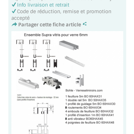
VERRE FEUILLETÉ
Info livraison et retrait
Code de réduction, remise et promotion
VERRE ANTI-REFLET
accepté
Partager cette fiche article
VERRE LAQUÉ/CRÉDENCE
VERRE FEUILLETÉ/TREMPÉ
DALLE DE SOL EN VERRE
PORTE EN VERRE
GARDE CORPS EN VERRE
VERRIÈRE TYPE ATELIER
VERRES TEXTURÉS
PLEXIGLAS PMMA
DOUBLE VITRAGE