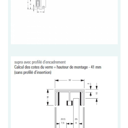
ACCESSOIRES & QUINCAILLERIE
CATALOGUE DE PROFILS ET FIXATION DU
VERRE
LES FIXATIONS POUR MIROIR
LES PROFILS PAROI DE VERRE
VITRINE EN VERRE
CONNECTEURS ET ASSEMBLAGE DE VERRES
PLATS ET CORNIÈRES
LES CHARNIÈRES DE PORTE EN VERRE
BOUTONS ET POIGNÉES