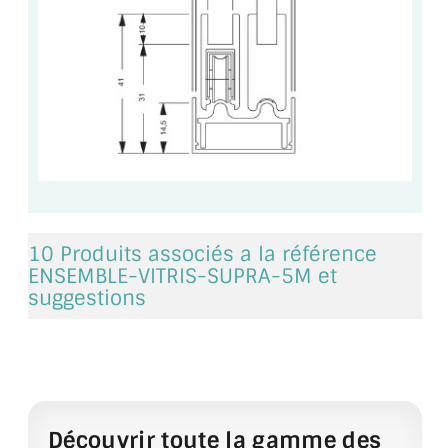
BARRES DE STABILISATION
JOINTS D'ÉTANCHÉITÉS
FIXATION GARDES CORPS
SYSTÈMES PIVOTANTS
SYSTÈMES COULISSANTS
LE CATALOGUE ACCESSOIRES
10 Produits associés a la référence
(STROMBINOSCOPE)
ENSEMBLE-VITRIS-SUPRA-5M et
suggestions
ACCESSOIRES EN PROMOTIONS
EXEMPLES, RÉALISATIONS, INSPIRATIONS
NUANCIER RAL
COMMENT COUPER DU VERRE ?
Découvrir toute la gamme des