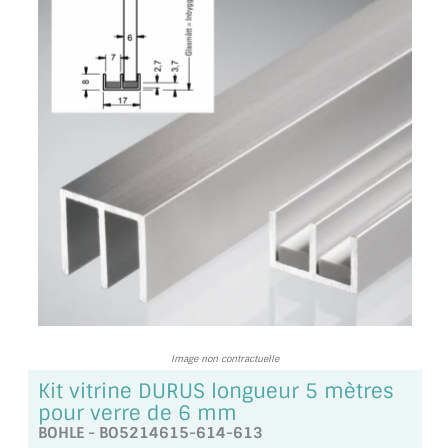
TOUS LES TARIFS AU M2
GUIDE : CHOIX PAR UTILISATION
INSPIRATIONS ET NOUVEAUTÉS
AMBIANCE LAITON BROSSÉ
MIROIRS VIEILLIS AMBIANCE BRASSERIE
MIROIR SUR MESURE
MIROIR VIEILLI
MIROIR DÉCORATIF DE COULEUR
Image non contractuelle
LOTS DE MIROIRS EN MOZAÏQUE
Kit vitrine DURUS longueur 5 mètres
pour verre de 6 mm
MIROIR POUR PORTE
BOHLE - BO5214615-614-613