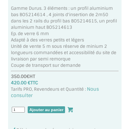
MIROIR DE SALLE DE BAIN
Gamme Durus. 3 éléments : un profil aluminium
bas BO5214614 , 4 joints d'insertion de 2m50
MIROIR PAROI DE DOUCHE
dans les 2 rails du profil bas BO5214615, un profil
aluminium haut BO5214613
MIROIR POUR SALLE DE SPORT
Ep. de verre 6 mm
Adapté à des verres petits et légers
MIROIR POUR SALLE DE DANSE
Unité de vente 5 m sous réserve de minium 2
longueurs commandées et accessibilité du site de
MIROIR ENCADRÉ
livraison par semi remorque
Coupe de transport sur demande
MIROIR TV
350.00€HT
VERRE SUR MESURE
420.00 €TTC
Nous
Tarifs PRO, Revendeurs et Quantité :
VERRE EXTRACLAIR
consulter
VERRE TREMPÉ (SÉCURIT)
PAROI DE DOUCHE