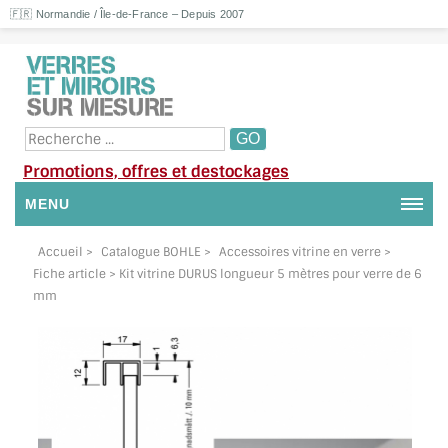
🇫🇷 Normandie / Île-de-France – Depuis 2007
Promotions, offres et destockages
MENU
NOUS CONTACTER
Accueil
>
Catalogue BOHLE
>
Accessoires vitrine en verre
>
Fiche article > Kit vitrine DURUS longueur 5 mètres pour verre de 6
MON COMPTE / SE CONNECTER
mm
DEMANDE DE DEVIS
SUIVI DE DEVIS
SUIVI DE COMMANDE