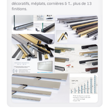
décoratifs, méplats, cornières & T… plus de 13
finitions.
ACCESSOIRES & QUINCAILLERIE
CATALOGUE DE PROFILS ET FIXATION DU
VERRE
LES FIXATIONS POUR MIROIR
LES PROFILS PAROI DE VERRE
VITRINE EN VERRE
CONNECTEURS ET ASSEMBLAGE DE VERRES
PLATS ET CORNIÈRES
LES CHARNIÈRES DE PORTE EN VERRE
BOUTONS ET POIGNÉES