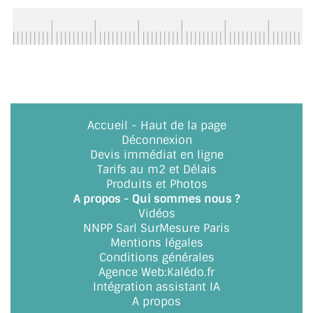
BARRES DE STABILISATION
JOINTS D'ÉTANCHÉITÉS
FIXATION GARDES CORPS
SYSTÈMES PIVOTANTS
Accueil
-
Haut de la page
SYSTÈMES COULISSANTS
Déconnexion
Devis immédiat en ligne
LE CATALOGUE ACCESSOIRES
Tarifs au m2 et Délais
(STROMBINOSCOPE)
Produits et Photos
A propos - Qui sommes nous ?
ACCESSOIRES EN PROMOTIONS
Vidéos
NNPP Sarl SurMesure Paris
EXEMPLES, RÉALISATIONS, INSPIRATIONS
Mentions légales
Conditions générales
NUANCIER RAL
Agence Web
:
Kalédo.fr
Intégration assistant IA
COMMENT COUPER DU VERRE ?
A propos