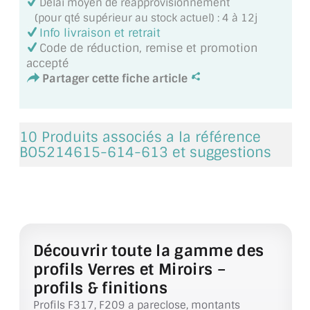
Délai moyen de réapprovisionnement
VERRE FEUILLETÉ
(pour qté supérieur au stock actuel) : 4 à 12j
Info livraison et retrait
VERRE ANTI-REFLET
Code de réduction, remise et promotion
accepté
VERRE LAQUÉ/CRÉDENCE
Partager cette fiche article
VERRE FEUILLETÉ/TREMPÉ
DALLE DE SOL EN VERRE
10 Produits associés a la référence
BO5214615-614-613 et suggestions
PORTE EN VERRE
GARDE CORPS EN VERRE
VERRIÈRE TYPE ATELIER
Découvrir toute la gamme des
VERRES TEXTURÉS
profils Verres et Miroirs –
PLEXIGLAS PMMA
profils & finitions
Profils F317, F209 a pareclose, montants
DOUBLE VITRAGE