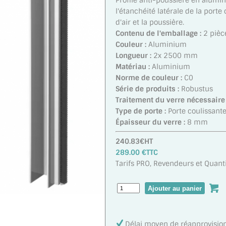
Profilé anti-poussière en alumin
l'étanchéité latérale de la porte
d'air et la poussière.
Contenu de l'emballage :
2 pièc
Couleur :
Aluminium
Longueur :
2x 2500 mm
Matériau :
Aluminium
Norme de couleur :
C0
Série de produits :
Robustus
Traitement du verre nécessaire 
Type de porte :
Porte coulissant
Épaisseur du verre :
8 mm
240.83€HT
289.00 €TTC
Tarifs PRO, Revendeurs et Quanti
Délai moyen de réapprovisi