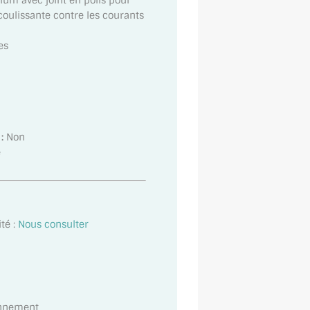
ium avec joint en poils pour
 coulissante contre les courants
es
:
Non
e
té :
Nous consulter
onnement