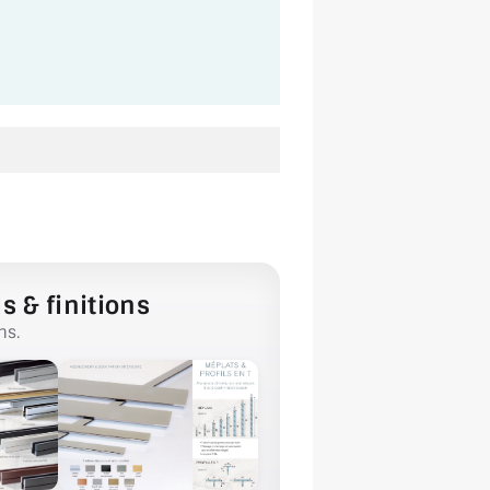
s & finitions
ns.