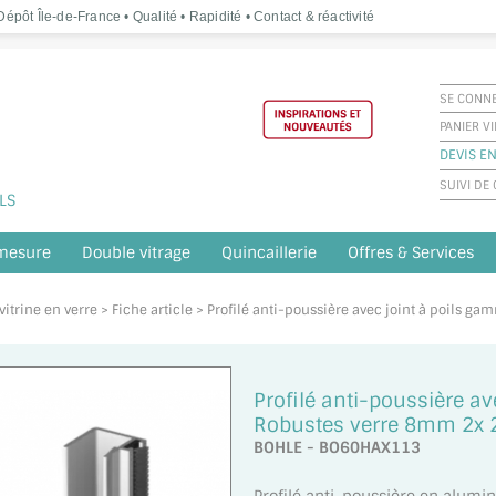
épôt Île-de-France • Qualité • Rapidité • Contact & réactivité
SE CONN
PANIER V
DEVIS EN
SUIVI D
LS
 mesure
Double vitrage
Quincaillerie
Offres & Services
vitrine en verre
> Fiche article > Profilé anti-poussière avec joint à poils
Profilé anti-poussière a
Robustes verre 8mm 2x
BOHLE - BO60HAX113