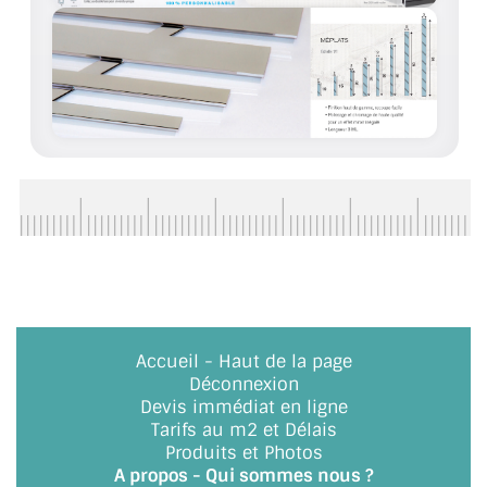
BARRES DE STABILISATION
JOINTS D'ÉTANCHÉITÉS
FIXATION GARDES CORPS
SYSTÈMES PIVOTANTS
SYSTÈMES COULISSANTS
LE CATALOGUE ACCESSOIRES
(STROMBINOSCOPE)
ACCESSOIRES EN PROMOTIONS
Accueil
-
Haut de la page
EXEMPLES, RÉALISATIONS, INSPIRATIONS
Déconnexion
Devis immédiat en ligne
NUANCIER RAL
Tarifs au m2 et Délais
Produits et Photos
COMMENT COUPER DU VERRE ?
A propos - Qui sommes nous ?