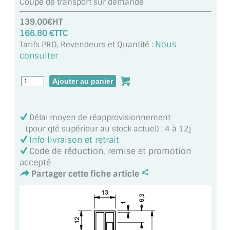
Coupe de transport sur demande
MIROIR DE SALLE DE BAIN
139.00€HT
MIROIR PAROI DE DOUCHE
166.80 €TTC
Nous
Tarifs PRO, Revendeurs et Quantité :
MIROIR POUR SALLE DE SPORT
consulter
MIROIR POUR SALLE DE DANSE
MIROIR ENCADRÉ
Délai moyen de réapprovisionnement
MIROIR TV
(pour qté supérieur au stock actuel) : 4 à 12j
Info livraison et retrait
VERRE SUR MESURE
Code de réduction, remise et promotion
accepté
VERRE EXTRACLAIR
Partager cette fiche article
VERRE TREMPÉ (SÉCURIT)
PAROI DE DOUCHE