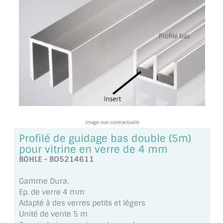
TOUS LES TARIFS AU M2
GUIDE : CHOIX PAR UTILISATION
INSPIRATIONS ET NOUVEAUTÉS
AMBIANCE LAITON BROSSÉ
MIROIRS VIEILLIS AMBIANCE BRASSERIE
MIROIR SUR MESURE
Image non contractuelle
Profilé de guidage bas double (5m)
MIROIR VIEILLI
pour vitrine en verre de 4 mm
BOHLE - BO5214611
MIROIR DÉCORATIF DE COULEUR
Gamme Dura.
LOTS DE MIROIRS EN MOZAÏQUE
Ep. de verre 4 mm
Adapté à des verres petits et légers
MIROIR POUR PORTE
Unité de vente 5 m