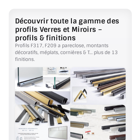
ACCESSOIRES & QUINCAILLERIE
Découvrir toute la gamme des
CATALOGUE DE PROFILS ET FIXATION DU
profils Verres et Miroirs –
VERRE
profils & finitions
Profils F317, F209 a pareclose, montants
LES FIXATIONS POUR MIROIR
décoratifs, méplats, cornières & T… plus de 13
finitions.
LES PROFILS PAROI DE VERRE
VITRINE EN VERRE
CONNECTEURS ET ASSEMBLAGE DE VERRES
PLATS ET CORNIÈRES
LES CHARNIÈRES DE PORTE EN VERRE
BOUTONS ET POIGNÉES