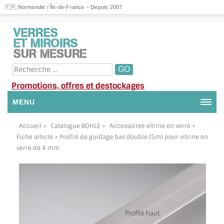
🇫🇷 Normandie / Île-de-France – Depuis 2007
Promotions, offres et destockages
MENU
NOUS CONTACTER
Accueil
>
Catalogue BOHLE
>
Accessoires vitrine en verre
>
Fiche article > Profilé de guidage bas double (5m) pour vitrine en
MON COMPTE / SE CONNECTER
verre de 4 mm
DEMANDE DE DEVIS
SUIVI DE DEVIS
SUIVI DE COMMANDE