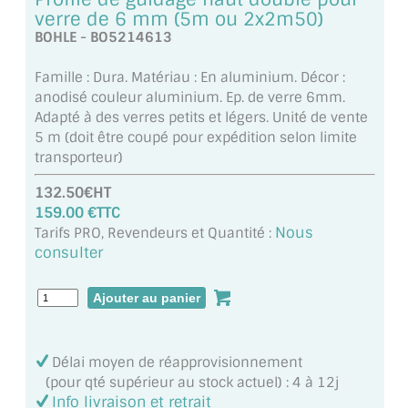
MIROIR DE SALLE DE BAIN
verre de 6 mm (5m ou 2x2m50)
BOHLE - BO5214613
MIROIR PAROI DE DOUCHE
Famille : Dura. Matériau : En aluminium. Décor :
MIROIR POUR SALLE DE SPORT
anodisé couleur aluminium. Ep. de verre 6mm.
Adapté à des verres petits et légers. Unité de vente
MIROIR POUR SALLE DE DANSE
5 m (doit être coupé pour expédition selon limite
transporteur)
MIROIR ENCADRÉ
132.50€HT
159.00 €TTC
MIROIR TV
Nous
Tarifs PRO, Revendeurs et Quantité :
consulter
VERRE SUR MESURE
VERRE EXTRACLAIR
VERRE TREMPÉ (SÉCURIT)
Délai moyen de réapprovisionnement
PAROI DE DOUCHE
(pour qté supérieur au stock actuel) : 4 à 12j
Info livraison et retrait