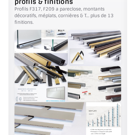
profils & finitions
BARRES DE STABILISATION
Profils F317, F209 a pareclose, montants
décoratifs, méplats, cornières & T… plus de 13
JOINTS D'ÉTANCHÉITÉS
finitions.
FIXATION GARDES CORPS
SYSTÈMES PIVOTANTS
SYSTÈMES COULISSANTS
LE CATALOGUE ACCESSOIRES
(STROMBINOSCOPE)
ACCESSOIRES EN PROMOTIONS
EXEMPLES, RÉALISATIONS, INSPIRATIONS
NUANCIER RAL
COMMENT COUPER DU VERRE ?