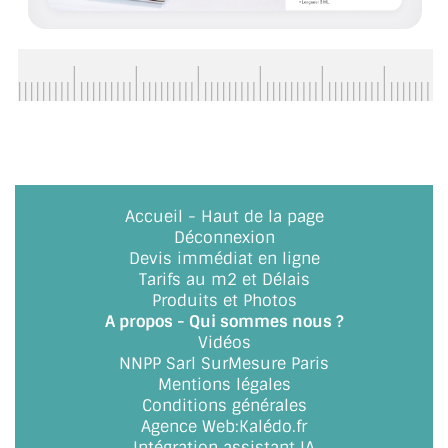
CONSEILS / AIDE
A PROPOS DE LA LIVRAISON
COMPTE PRO
MON PANIER
PLAN DU SITE
Accueil
-
Haut de la page
Déconnexion
DÉCONNEXION
Devis immédiat en ligne
Tarifs au m2 et Délais
NOUS TROUVER - BUC 78
Produits et Photos
A propos - Qui sommes nous ?
NOUS CONTACTER
Vidéos
NNPP Sarl SurMesure Paris
Mentions légales
Conditions générales
Agence Web
:
Kalédo.fr
Intégration assistant IA