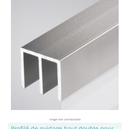
TOUS LES TARIFS AU M2
GUIDE : CHOIX PAR UTILISATION
INSPIRATIONS ET NOUVEAUTÉS
AMBIANCE LAITON BROSSÉ
MIROIRS VIEILLIS AMBIANCE BRASSERIE
MIROIR SUR MESURE
MIROIR VIEILLI
MIROIR DÉCORATIF DE COULEUR
LOTS DE MIROIRS EN MOZAÏQUE
Image non contractuelle
MIROIR POUR PORTE
Profilé de guidage haut double pour