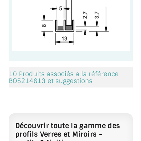
ACCESSOIRES & QUINCAILLERIE
CATALOGUE DE PROFILS ET FIXATION DU
VERRE
LES FIXATIONS POUR MIROIR
LES PROFILS PAROI DE VERRE
10 Produits associés a la référence
VITRINE EN VERRE
BO5214613 et suggestions
CONNECTEURS ET ASSEMBLAGE DE VERRES
PLATS ET CORNIÈRES
LES CHARNIÈRES DE PORTE EN VERRE
Découvrir toute la gamme des
BOUTONS ET POIGNÉES
profils Verres et Miroirs –