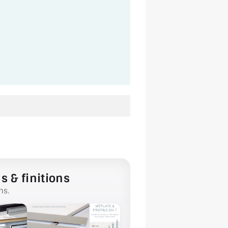
s & finitions
ns.