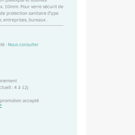
n plastique et douilles
x. 10mm. Pour verre sécurit de
de protection sanitaire (Type
 entreprises, bureaux .
té :
Nous consulter
onnement
uel) : 4 à 12j
t promotion accepté