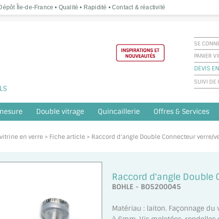
épôt Île-de-France • Qualité • Rapidité • Contact & réactivité
SE CONN
PANIER V
DEVIS EN
SUIVI D
LS
 mesure
Double vitrage
Quincaillerie
Offres & Services
vitrine en verre
> Fiche article > Raccord d'angle Double Connecteur verre/v
Raccord d'angle Double 
BOHLE - BO5200045
Matériau : laiton. Façonnage du 