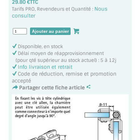
29.80 €TTC
MIROIR DE SALLE DE BAIN
Nous
Tarifs PRO, Revendeurs et Quantité :
consulter
MIROIR PAROI DE DOUCHE
MIROIR POUR SALLE DE SPORT
MIROIR POUR SALLE DE DANSE
Disponible, en stock
Délai moyen de réapprovisionnement
MIROIR ENCADRÉ
(pour qté supérieur au stock actuel) : 5 à 12j
Info livraison et retrait
MIROIR TV
Code de réduction, remise et promotion
accepté
Partager cette fiche article
VERRE SUR MESURE
VERRE EXTRACLAIR
VERRE TREMPÉ (SÉCURIT)
PAROI DE DOUCHE