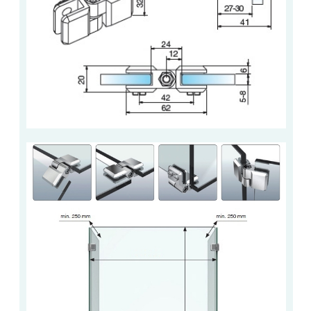
VERRE FEUILLETÉ
VERRE ANTI-REFLET
VERRE LAQUÉ/CRÉDENCE
VERRE FEUILLETÉ/TREMPÉ
DALLE DE SOL EN VERRE
PORTE EN VERRE
GARDE CORPS EN VERRE
VERRIÈRE TYPE ATELIER
VERRES TEXTURÉS
PLEXIGLAS PMMA
DOUBLE VITRAGE