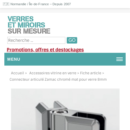
🇫🇷 Normandie / Île-de-France – Depuis 2007
Promotions, offres et destockages
MENU
NOUS CONTACTER
Accueil
>
Accessoires vitrine en verre
> Fiche article >
Connecteur articulé Zamac chromé mat pour verre 8mm
MON COMPTE / SE CONNECTER
DEMANDE DE DEVIS
SUIVI DE DEVIS
SUIVI DE COMMANDE