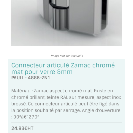
TOUS LES TARIFS AU M2
GUIDE : CHOIX PAR UTILISATION
INSPIRATIONS ET NOUVEAUTÉS
AMBIANCE LAITON BROSSÉ
Image non contractuelle
MIROIRS VIEILLIS AMBIANCE BRASSERIE
Connecteur articulé Zamac chromé
mat pour verre 8mm
MIROIR SUR MESURE
PAULI - 4885-ZN1
MIROIR VIEILLI
Matériau : Zamac aspect chromé mat. Existe en
chromé brillant, teinte RAL sur mesure, aspect inox
MIROIR DÉCORATIF DE COULEUR
brossé. Ce connecteur articulé peut être figé dans
la position souhaité par serrage. Angle d'ouverture
LOTS DE MIROIRS EN MOZAÏQUE
: 90°â€“270°
MIROIR POUR PORTE
24.83€HT