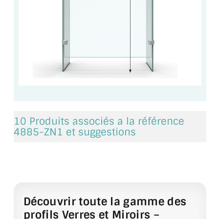
ACCESSOIRES & QUINCAILLERIE
CATALOGUE DE PROFILS ET FIXATION DU
VERRE
LES FIXATIONS POUR MIROIR
LES PROFILS PAROI DE VERRE
VITRINE EN VERRE
10 Produits associés a la référence
4885-ZN1 et suggestions
CONNECTEURS ET ASSEMBLAGE DE VERRES
PLATS ET CORNIÈRES
LES CHARNIÈRES DE PORTE EN VERRE
Découvrir toute la gamme des
BOUTONS ET POIGNÉES
profils Verres et Miroirs –