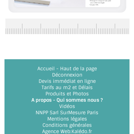
CONSEILS / AIDE
A PROPOS DE LA LIVRAISON
COMPTE PRO
MON PANIER
PLAN DU SITE
Accueil
-
Haut de la page
DÉCONNEXION
Déconnexion
Devis immédiat en ligne
NOUS TROUVER - BUC 78
Tarifs au m2 et Délais
Produits et Photos
A propos - Qui sommes nous ?
NOUS CONTACTER
Vidéos
NNPP Sarl SurMesure Paris
Mentions légales
Conditions générales
Agence Web
:
Kalédo.fr