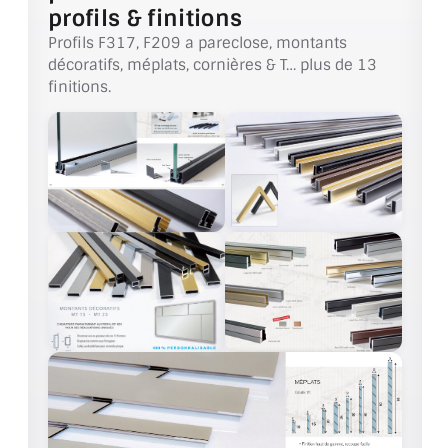
BARRES DE STABILISATION
profils & finitions
Profils F317, F209 a pareclose, montants
JOINTS D'ÉTANCHÉITÉS
décoratifs, méplats, cornières & T… plus de 13
finitions.
FIXATION GARDES CORPS
SYSTÈMES PIVOTANTS
SYSTÈMES COULISSANTS
LE CATALOGUE ACCESSOIRES
(STROMBINOSCOPE)
ACCESSOIRES EN PROMOTIONS
EXEMPLES, RÉALISATIONS, INSPIRATIONS
NUANCIER RAL
COMMENT COUPER DU VERRE ?