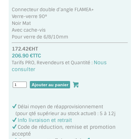
MIROIR DE SALLE DE BAIN
Connecteur double d’angle FLAMEA+
Verre-verre 90°
MIROIR PAROI DE DOUCHE
Noir Mat
Avec cache-vis
MIROIR POUR SALLE DE SPORT
Pour verre de 6/8/10mm
MIROIR POUR SALLE DE DANSE
172.42€HT
206.90 €TTC
MIROIR ENCADRÉ
Nous
Tarifs PRO, Revendeurs et Quantité :
consulter
MIROIR TV
VERRE SUR MESURE
VERRE EXTRACLAIR
Délai moyen de réapprovisionnement
(pour qté supérieur au stock actuel) : 5 à 12j
VERRE TREMPÉ (SÉCURIT)
Info livraison et retrait
Code de réduction, remise et promotion
PAROI DE DOUCHE
accepté