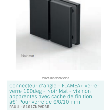
TOUS LES TARIFS AU M2
GUIDE : CHOIX PAR UTILISATION
INSPIRATIONS ET NOUVEAUTÉS
AMBIANCE LAITON BROSSÉ
MIROIRS VIEILLIS AMBIANCE BRASSERIE
MIROIR SUR MESURE
MIROIR VIEILLI
Image non contractuelle
MIROIR DÉCORATIF DE COULEUR
Connecteur d'angle - FLAMEA+ verre-
verre 180deg - Noir Mat - vis non
LOTS DE MIROIRS EN MOZAÏQUE
apparentes avec cache de finition
â€“ Pour verre de 6/8/10 mm
MIROIR POUR PORTE
PAULI - 8191ZNPVD35