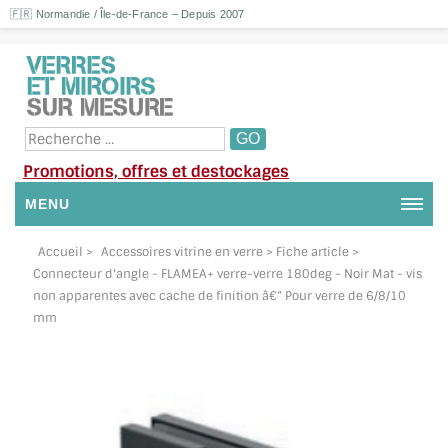
🇫🇷 Normandie / Île-de-France – Depuis 2007
Promotions, offres et destockages
MENU
NOUS CONTACTER
Accueil
>
Accessoires vitrine en verre
> Fiche article >
Connecteur d'angle - FLAMEA+ verre-verre 180deg - Noir Mat - vis
MON COMPTE / SE CONNECTER
non apparentes avec cache de finition â€“ Pour verre de 6/8/10
mm
DEMANDE DE DEVIS
SUIVI DE DEVIS
SUIVI DE COMMANDE