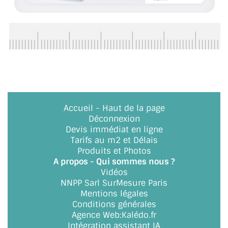
BARRES DE STABILISATION
JOINTS D'ÉTANCHÉITÉS
FIXATION GARDES CORPS
SYSTÈMES PIVOTANTS
SYSTÈMES COULISSANTS
Accueil
-
Haut de la page
Déconnexion
LE CATALOGUE ACCESSOIRES
(STROMBINOSCOPE)
Devis immédiat en ligne
Tarifs au m2 et Délais
Produits et Photos
ACCESSOIRES EN PROMOTIONS
A propos - Qui sommes nous ?
Vidéos
EXEMPLES, RÉALISATIONS, INSPIRATIONS
NNPP Sarl SurMesure Paris
Mentions légales
NUANCIER RAL
Conditions générales
Agence Web
:
Kalédo.fr
COMMENT COUPER DU VERRE ?
Intégration assistant IA