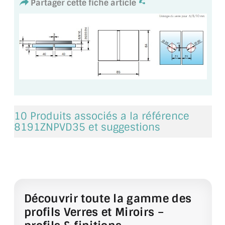
Partager cette fiche article
VERRE FEUILLETÉ
VERRE ANTI-REFLET
VERRE LAQUÉ/CRÉDENCE
VERRE FEUILLETÉ/TREMPÉ
DALLE DE SOL EN VERRE
10 Produits associés a la référence
PORTE EN VERRE
8191ZNPVD35 et suggestions
GARDE CORPS EN VERRE
VERRIÈRE TYPE ATELIER
VERRES TEXTURÉS
Découvrir toute la gamme des
PLEXIGLAS PMMA
profils Verres et Miroirs –
DOUBLE VITRAGE