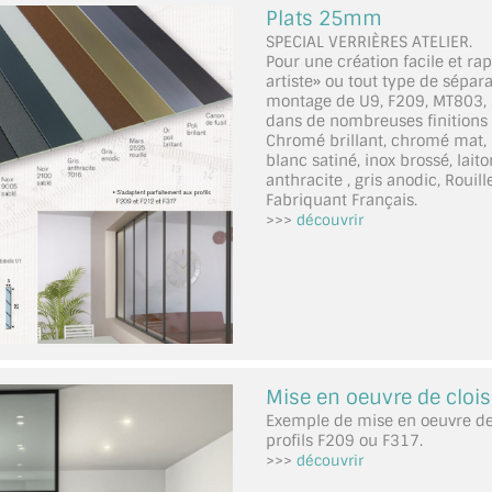
Plats 25mm
SPECIAL VERRIÈRES ATELIER.
Pour une création facile et rap
artiste» ou tout type de sépar
montage de U9, F209, MT803, .
dans de nombreuses finitions (
Chromé brillant, chromé mat, n
blanc satiné, inox brossé, laiton
anthracite , gris anodic, Rouil
Fabriquant Français.
>>>
découvrir
Mise en oeuvre de clois
Exemple de mise en oeuvre de 
profils F209 ou F317.
>>>
découvrir