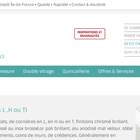
épôt Île-de-France • Qualité • Rapidité • Contact & réactivité
SE CONN
PANIER V
DEVIS EN
SUIVI D
LS
 mesure
Double vitrage
Quincaillerie
Offres & Services
 L ,H ou T)
ts, de cornières en L, en H ou en T, finitions chromé brillant,
ssé ou inox brossé,or poli brillant, alu anodisé mat velour. Idéal
drements, coins de murs, de crédences. Généralement en