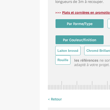
longueurs de 3m à recouper.
>>>
Plats et cornières en promoti
Par Forme/Type
Par Couleur/finition
Laiton brossé
Chromé Brillan
Rouille
les références
ne son
adapté à votre projet.
< Retour