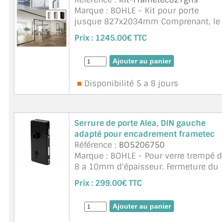
Marque : BOHLE - Kit pour porte
JOINTS D'ÉTANCHÉITÉS
jusque 827x2034mm Comprenant, le
bati Dormant alu avec ses joints et
Prix :
1245.00€ TTC
FIXATION GARDES CORPS
plaques de montage ref. BO520801
(inclus pas le tasseau si fixation si
SYSTÈMES PIVOTANTS
cloison non vitrée), gache inox ref. ...
suite
Disponibilité 5 a 8 jours
SYSTÈMES COULISSANTS
LE CATALOGUE ACCESSOIRES (STROMBINOSCOPE)
Serrure de porte Alea, DIN gauche
ACCESSOIRES EN PROMOTIONS
adapté pour encadrement frametec
Référence :
BO5206750
EXEMPLES, RÉALISATIONS, INSPIRATIONS
Marque : BOHLE - Pour verre trempé 
8 a 10mm d'épaisseur. Fermeture du
NUANCIER RAL
verrou 20 mm (2 tours). Durabilité
Prix :
299.00€ TTC
testée. Serrure avec pêne dormant
COMMENT COUPER DU VERRE ?
antibruit. Serrure pour épaisseur ...
suite
CONSEILS / AIDE