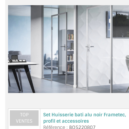
MIROIR DE SALLE DE BAIN
MIROIR PAROI DE DOUCHE
MIROIR POUR SALLE DE SPORT
MIROIR POUR SALLE DE DANSE
MIROIR ENCADRÉ
MIROIR TV
VERRE SUR MESURE
VERRE EXTRACLAIR
VERRE TREMPÉ (SÉCURIT)
TOP
Set Huisserie bati alu noir Frametec,
PAROI DE DOUCHE
VENTES
profil et accessoires
Référence :
BO5220807