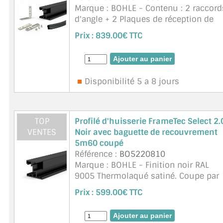
VERRE FEUILLETÉ
Marque : BOHLE - Contenu : 2 raccord
d'angle + 2 Plaques de réception de
VERRE ANTI-REFLET
bande pour bande d'huisserie en alu 
Prix :
839.00€ TTC
3 Profilés d'huisserie avec onglets
VERRE LAQUÉ/CRÉDENCE
prédécoupés + 3 Joint de but&eacut ..
suite
VERRE FEUILLETÉ/TREMPÉ
Disponibilité 5 a 8 jours
DALLE DE SOL EN VERRE
PORTE EN VERRE
TOP
Profilé d'huisserie FrameTec Select 2.
VENTES
Noir avec baguette de recouvrement
GARDE CORPS EN VERRE
5m60 coupé
Référence :
BO5220810
VERRIÈRE TYPE ATELIER
Marque : BOHLE - Finition noir RAL
9005 Thermolaqué satiné. Coupe par
VERRES TEXTURÉS
défaut (autre nous demander) 2x 2m
Prix :
599.00€ TTC
+ 1m. Pour porte en verre trempé 8 a
PLEXIGLAS PMMA
12mm d'épaisseur. Avantages : Pas d
f ...
suite
DOUBLE VITRAGE