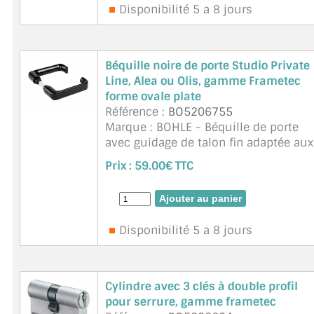
Disponibilité 5 a 8 jours
A PROPOS DE LA LIVRAISON
COMPTE PRO
Béquille noire de porte Studio Private
Line, Alea ou Olis, gamme Frametec
MON PANIER
forme ovale plate
Référence :
BO5206755
PLAN DU SITE
Marque : BOHLE - Béquille de porte
avec guidage de talon fin adaptée aux
DÉCONNEXION
serrures Alea, Olis et Studio Private
Prix :
59.00€ TTC
Line. Elles sont testées selon la norm
NOUS TROUVER - BUC 78
DIN EN 1670 et correspondent à la cl .
suite
NOUS CONTACTER
Disponibilité 5 a 8 jours
Cylindre avec 3 clés à double profil
pour serrure, gamme frametec