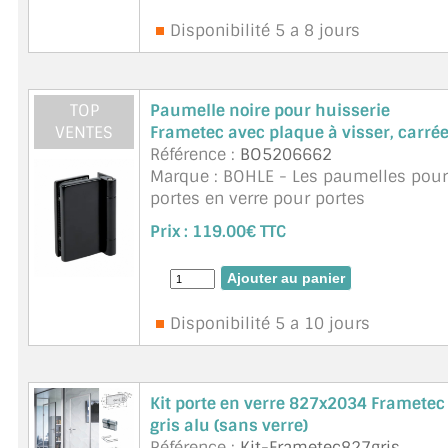
Disponibilité 5 a 8 jours
ACCESSOIRES & QUINCAILLERIE
CATALOGUE DE PROFILS ET FIXATION DU VERRE
TOP
Paumelle noire pour huisserie
VENTES
Frametec avec plaque à visser, carré
LES FIXATIONS POUR MIROIR
Référence :
BO5206662
Marque : BOHLE - Les paumelles pour
LES PROFILS PAROI DE VERRE
portes en verre pour portes
indépendantes de l'huisserie, au
VITRINE EN VERRE
Prix :
119.00€ TTC
design classique, anguleux et
intemporel, s'adaptent parfaitement à
CONNECTEURS ET ASSEMBLAGE DE VERRES
chaque mur et sont particulière ...
suite
PLATS ET CORNIÈRES
Disponibilité 5 a 10 jours
LES CHARNIÈRES DE PORTE EN VERRE
BOUTONS ET POIGNÉES
Kit porte en verre 827x2034 Frametec
gris alu (sans verre)
BARRES DE STABILISATION
Référence :
Kit-Frametec827gris