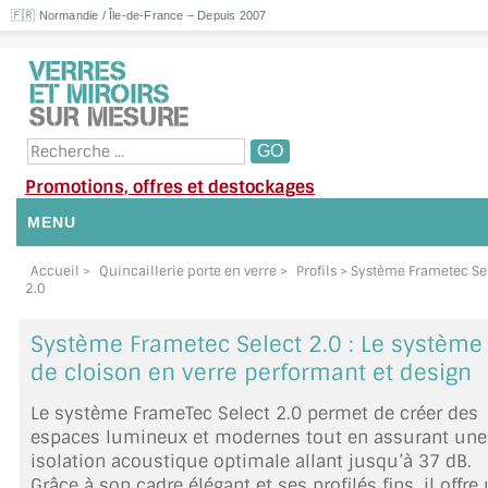
🇫🇷 Normandie / Île-de-France – Depuis 2007
Promotions, offres et destockages
MENU
NOUS CONTACTER
Accueil
>
Quincaillerie porte en verre
>
Profils
> Système Frametec Se
2.0
MON COMPTE / SE CONNECTER
Système Frametec Select 2.0 : Le système
DEMANDE DE DEVIS
de cloison en verre performant et design
Le système FrameTec Select 2.0 permet de créer des
SUIVI DE DEVIS
espaces lumineux et modernes tout en assurant une
isolation acoustique optimale allant jusqu’à 37 dB.
SUIVI DE COMMANDE
Grâce à son cadre élégant et ses profilés fins, il offre