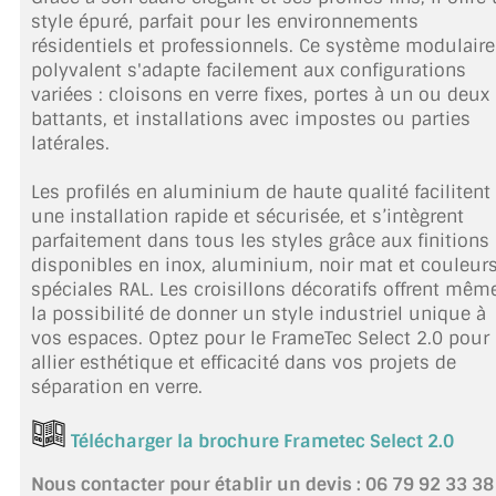
style épuré, parfait pour les environnements
TOUS LES TARIFS AU M2
résidentiels et professionnels. Ce système modulaire
polyvalent s'adapte facilement aux configurations
GUIDE : CHOIX PAR UTILISATION
variées : cloisons en verre fixes, portes à un ou deux
battants, et installations avec impostes ou parties
INSPIRATIONS ET NOUVEAUTÉS
latérales.
AMBIANCE LAITON BROSSÉ
Les profilés en aluminium de haute qualité facilitent
une installation rapide et sécurisée, et s’intègrent
MIROIRS VIEILLIS AMBIANCE BRASSERIE
parfaitement dans tous les styles grâce aux finitions
disponibles en inox, aluminium, noir mat et couleur
MIROIR SUR MESURE
spéciales RAL. Les croisillons décoratifs offrent mêm
la possibilité de donner un style industriel unique à
MIROIR VIEILLI
vos espaces. Optez pour le FrameTec Select 2.0 pour
allier esthétique et efficacité dans vos projets de
MIROIR DÉCORATIF DE COULEUR
séparation en verre.
LOTS DE MIROIRS EN MOZAÏQUE
Télécharger la brochure Frametec Select 2.0
MIROIR POUR PORTE
Nous contacter pour établir un devis : 06 79 92 33 38