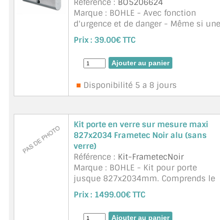
Référence :
BO5206624
Marque : BOHLE - Avec fonction
d'urgence et de danger - Même si un
clé est insérée dans le cylindre de
Prix :
39.00€ TTC
l'intérieur, le cylindre peut être
actionné de l'extérieur. ...
suite
Disponibilité 5 a 8 jours
Kit porte en verre sur mesure maxi
827x2034 Frametec Noir alu (sans
verre)
Référence :
Kit-FrametecNoir
Marque : BOHLE - Kit pour porte
jusque 827x2034mm. Comprends le
bati, les paumelles ref. BO5206662 et
Prix :
1499.00€ TTC
la serrures
(BO5206755+BO5206624+BO5206750