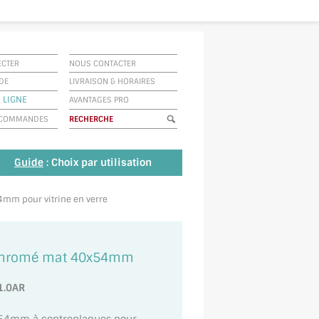
ECTER
NOUS CONTACTER
IDE
LIVRAISON
&
HORAIRES
 LIGNE
AVANTAGES PRO
E COMMANDES
Guide
: Choix par utilisation
4mm pour vitrine en verre
 Chromé mat 40x54mm
1.0AR