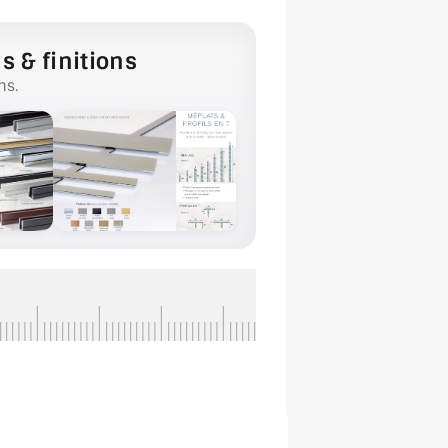
s & finitions
ns.