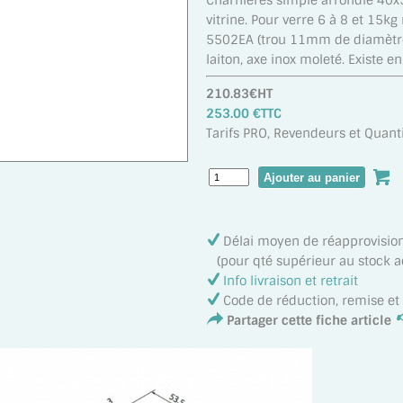
Charnières simple arrondie 40
vitrine. Pour verre 6 à 8 et 15
5502EA (trou 11mm de diamètre
laiton, axe inox moleté. Existe e
210.83€HT
253.00 €TTC
Tarifs PRO, Revendeurs et Quanti
Délai moyen de réapprovisi
(pour qté supérieur au stock act
Info livraison et retrait
Code de réduction, remise e
Partager cette fiche article