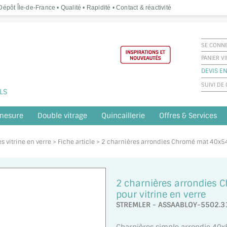
épôt Île-de-France • Qualité • Rapidité • Contact & réactivité
SE CONN
PANIER V
DEVIS EN
SUIVI D
LS
 mesure
Double vitrage
Quincaillerie
Offres & Services
s vitrine en verre
> Fiche article > 2 charnières arrondies Chromé mat 40x5
2 charnières arrondies
pour vitrine en verre
STREMLER - ASSAABLOY-5502.3