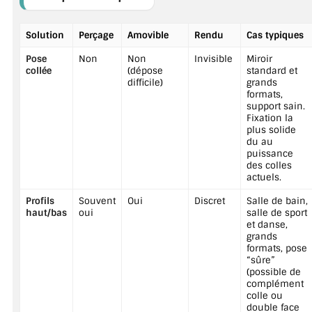
Solution
Perçage
Amovible
Rendu
Cas typiques
Pose
Non
Non
Invisible
Miroir
collée
(dépose
standard et
difficile)
grands
formats,
support sain.
Fixation la
plus solide
du au
puissance
des colles
actuels.
Profils
Souvent
Oui
Discret
Salle de bain,
haut/bas
oui
salle de sport
et danse,
grands
formats, pose
“sûre”
(possible de
complément
colle ou
double face