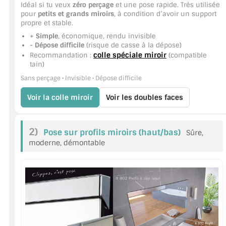
VERRE FEUILLETÉ
Idéal si tu veux
zéro perçage
et une pose rapide. Très utilisée
pour
petits et grands miroirs
, à condition d’avoir un support
propre et stable.
VERRE ANTI-REFLET
+ Simple
, économique, rendu invisible
- Dépose difficile
(risque de casse à la dépose)
VERRE LAQUÉ/CRÉDENCE
colle spéciale miroir
Recommandation :
(compatible
tain)
VERRE FEUILLETÉ/TREMPÉ
Sans perçage • Invisible • Dépose difficile
DALLE DE SOL EN VERRE
Voir la colle miroir
Voir les doubles faces
PORTE EN VERRE
2)
Pose sur profils miroirs (haut/bas)
Sûre,
GARDE CORPS EN VERRE
moderne, démontable
VERRIÈRE TYPE ATELIER
VERRES TEXTURÉS
PLEXIGLAS PMMA
DOUBLE VITRAGE