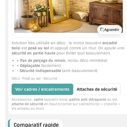
Agrandir
Solution très utilisée en déco : le miroir (souvent
encadré
bois
) est
posé au sol
et appuyé contre un mur. On ajoute une
sécurité en partie haute
pour éviter tout basculement.
+ Pas de perçage du miroir
, rendu déco immédiat
+ Déplaçable
facilement
- Sécurité indispensable
(anti-basculement)
Déco • Posé au sol • Sécurité
Voir cadres / encadrements
Attaches de sécurité
Accessoires :
cadre
(souvent bois),
patins anti-dérapants
au sol,
attache de sécurité
en haut (crochet sur cadre/miroir + cheville +
vis anneau au mur).
Comparatif rapide