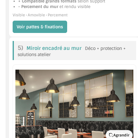
+ Compatible grands formats
selon support
- Percement du mur
et rendu visible
Visible • Amovible • Percement
Voir pattes & fixations
5)
Miroir encadré au mur
Déco + protection +
solutions atelier
Agrandir