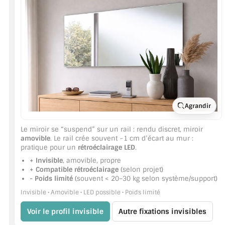
JOINTS D'ÉTANCHÉITÉS
FIXATION GARDES CORPS
SYSTÈMES PIVOTANTS
SYSTÈMES COULISSANTS
Agrandir
LE CATALOGUE ACCESSOIRES (STROMBINOSCOPE)
ACCESSOIRES EN PROMOTIONS
Le miroir se “suspend” sur un rail : rendu discret, miroir
amovible
. Le rail crée souvent ~1 cm d’écart au mur :
pratique pour un
rétroéclairage LED
.
EXEMPLES, RÉALISATIONS, INSPIRATIONS
+ Invisible
, amovible, propre
+ Compatible rétroéclairage
(selon projet)
NUANCIER RAL
- Poids limité
(souvent < 20–30 kg selon système/support)
Invisible • Amovible • LED possible • Poids limité
COMMENT COUPER DU VERRE ?
Voir le profil invisible
Autre fixations invisibles
CONSEILS / AIDE