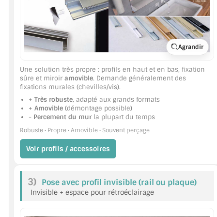
ACCESSOIRES & QUINCAILLERIE
CATALOGUE DE PROFILS ET FIXATION DU VERRE
Agrandir
LES FIXATIONS POUR MIROIR
Une solution très propre : profils en haut et en bas, fixation
sûre et miroir
amovible
. Demande généralement des
LES PROFILS PAROI DE VERRE
fixations murales (chevilles/vis).
+ Très robuste
, adapté aux grands formats
VITRINE EN VERRE
+ Amovible
(démontage possible)
- Percement du mur
la plupart du temps
CONNECTEURS ET ASSEMBLAGE DE VERRES
Robuste • Propre • Amovible • Souvent perçage
Voir profils / accessoires
PLATS ET CORNIÈRES
LES CHARNIÈRES DE PORTE EN VERRE
3)
Pose avec profil invisible (rail ou plaque)
BOUTONS ET POIGNÉES
Invisible + espace pour rétroéclairage
BARRES DE STABILISATION