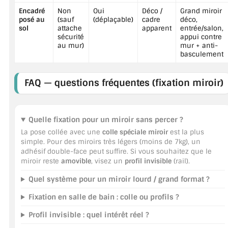
Encadré
Non
Oui
Déco /
Grand miroir
posé au
(sauf
(déplaçable)
cadre
déco,
sol
attache
apparent
entrée/salon,
sécurité
appui contre
au mur)
mur + anti-
basculement
FAQ — questions fréquentes (fixation miroir)
Quelle fixation pour un miroir sans percer ?
La pose collée avec une
colle spéciale miroir
est la plus
simple. Pour des miroirs très légers (moins de 7kg), un
adhésif double-face peut suffire. Si vous souhaitez que le
miroir reste
amovible
, visez un
profil invisible
(rail).
Quel système pour un miroir lourd / grand format ?
Fixation en salle de bain : colle ou profils ?
Profil invisible : quel intérêt réel ?