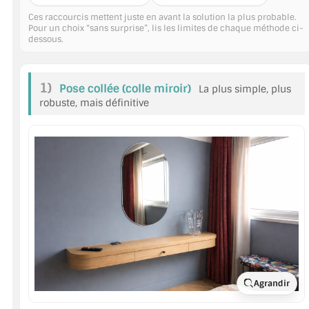
MIROIR DE SALLE DE BAIN
Ces raccourcis mettent juste en avant la solution la plus probable.
Pour un choix “sans surprise”, lis les limites de chaque méthode ci-
dessous.
MIROIR PAROI DE DOUCHE
MIROIR POUR SALLE DE SPORT
1)
Pose collée (colle miroir)
La plus simple, plus
MIROIR POUR SALLE DE DANSE
robuste, mais définitive
MIROIR ENCADRÉ
MIROIR TV
VERRE SUR MESURE
VERRE EXTRACLAIR
VERRE TREMPÉ (SÉCURIT)
PAROI DE DOUCHE
Agrandir