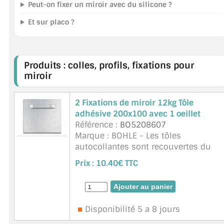
Peut-on fixer un miroir avec du silicone ?
Et sur placo ?
Produits : colles, profils, fixations pour
miroir
2 Fixations de miroir 12kg Tôle
adhésive 200x100 avec 1 oeillet
Référence :
BO5208607
Marque : BOHLE - Les tôles
autocollantes sont recouvertes du
ruban à miroir Xtramount® Décor
Prix :
10.40€ TTC
zingué Charge portante 12 kg
Stockage à 18° et 60% de taux
d'humidité re ...
suite
Disponibilité 5 a 8 jours