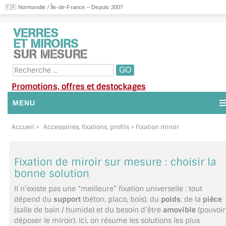
🇫🇷 Normandie / Île-de-France – Depuis 2007
Promotions, offres et destockages
MENU
NOUS CONTACTER
Accueil
>
Accessoires, fixations, profils
> Fixation miroir
MON COMPTE / SE CONNECTER
Fixation de miroir sur mesure : choisir la
DEMANDE DE DEVIS
bonne solution
Il n’existe pas une “meilleure” fixation universelle : tout
SUIVI DE DEVIS
dépend du
support
(béton, placo, bois), du
poids
, de la
pièce
(salle de bain / humide) et du besoin d’être
amovible
(pouvoir
SUIVI DE COMMANDE
déposer le miroir). Ici, on résume les solutions les plus