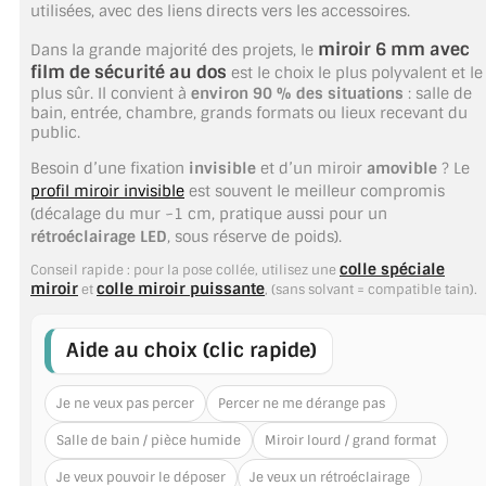
utilisées, avec des liens directs vers les accessoires.
TOUS LES TARIFS AU M2
miroir 6 mm avec
Dans la grande majorité des projets, le
GUIDE : CHOIX PAR UTILISATION
film de sécurité au dos
est le choix le plus polyvalent et le
plus sûr. Il convient à
environ 90 % des situations
: salle de
bain, entrée, chambre, grands formats ou lieux recevant du
INSPIRATIONS ET NOUVEAUTÉS
public.
AMBIANCE LAITON BROSSÉ
Besoin d’une fixation
invisible
et d’un miroir
amovible
? Le
profil miroir invisible
est souvent le meilleur compromis
(décalage du mur ~1 cm, pratique aussi pour un
MIROIRS VIEILLIS AMBIANCE BRASSERIE
rétroéclairage LED
, sous réserve de poids).
MIROIR SUR MESURE
colle spéciale
Conseil rapide : pour la pose collée, utilisez une
miroir
colle miroir puissante
et
, (sans solvant = compatible tain).
MIROIR VIEILLI
Aide au choix (clic rapide)
MIROIR DÉCORATIF DE COULEUR
Je ne veux pas percer
Percer ne me dérange pas
LOTS DE MIROIRS EN MOZAÏQUE
Salle de bain / pièce humide
Miroir lourd / grand format
MIROIR POUR PORTE
Je veux pouvoir le déposer
Je veux un rétroéclairage