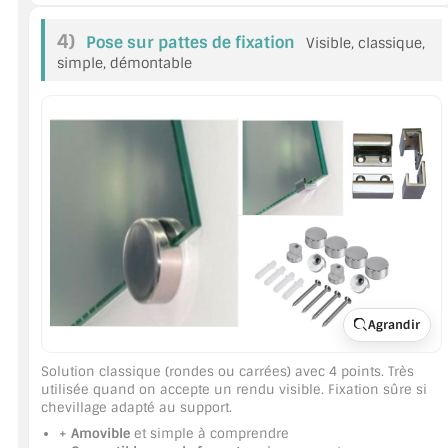
A PROPOS DE LA LIVRAISON
4)
Pose sur pattes de fixation
Visible, classique,
simple, démontable
COMPTE PRO
MON PANIER
PLAN DU SITE
DÉCONNEXION
NOUS TROUVER - BUC 78
NOUS CONTACTER
Agrandir
Solution classique (rondes ou carrées) avec 4 points. Très
utilisée quand on accepte un rendu visible. Fixation sûre si
chevillage adapté au support.
+ Amovible
et simple à comprendre