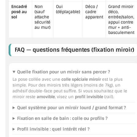
Encadré
Non
Oui
Déco /
Grand miroir
posé au
(sauf
(déplaçable)
cadre
déco,
sol
attache
apparent
entrée/salon,
sécurité
appui contre
au mur)
mur + anti-
basculement
FAQ — questions fréquentes (fixation miroir)
Quelle fixation pour un miroir sans percer ?
La pose collée avec une
colle spéciale miroir
est la plus
simple. Pour des miroirs très légers (moins de 7kg), un
adhésif double-face peut suffire. Si vous souhaitez que le
miroir reste
amovible
, visez un
profil invisible
(rail).
Quel système pour un miroir lourd / grand format ?
Fixation en salle de bain : colle ou profils ?
Profil invisible : quel intérêt réel ?