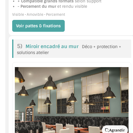
+ Compatible grands formats
selon support
- Percement du mur
et rendu visible
Visible • Amovible • Percement
Voir pattes & fixations
5)
Miroir encadré au mur
Déco + protection +
solutions atelier
Agrandir