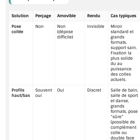
Solution
Perçage
Amovible
Rendu
Cas typiques
Pose
Non
Non
Invisible
Miroir
collée
(dépose
standard et
difficile)
grands
formats,
support sain.
Fixation la
plus solide
du au
puissance
des colles
actuels.
Profils
Souvent
Oui
Discret
Salle de bain,
haut/bas
oui
salle de sport
et danse,
grands
formats, pose
“sûre”
(possible de
complément
colle ou
double face