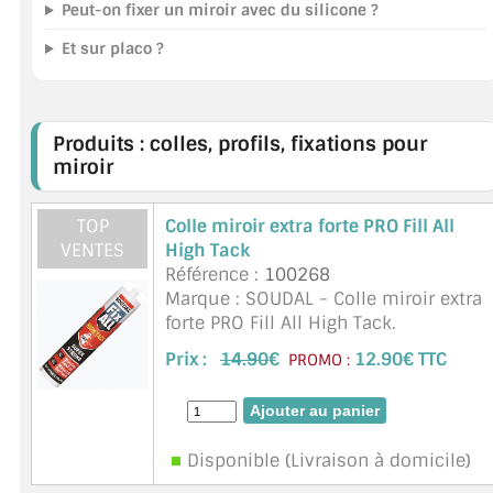
Peut-on fixer un miroir avec du silicone ?
Et sur placo ?
Produits : colles, profils, fixations pour
miroir
TOP
Colle miroir extra forte PRO Fill All
VENTES
High Tack
Référence :
100268
Marque : SOUDAL - Colle miroir extra
forte PRO Fill All High Tack.
Résistance : 320kg/10cm². Blanche.
Prix :
14.90
€
12.90€ TTC
PROMO :
Fix ALL High Tack est un mastic-colle
monocomposant élastique neutre de
grande qualité &agra ...
suite
Disponible (Livraison à domicile)