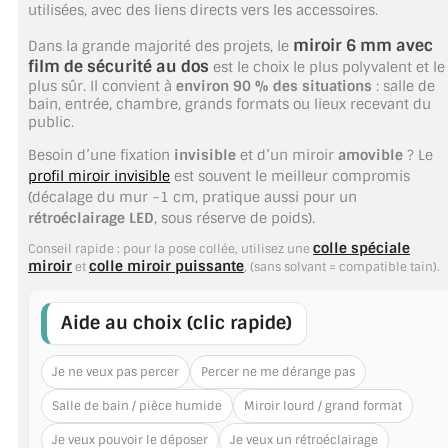
utilisées, avec des liens directs vers les accessoires.
TOUS LES TARIFS AU M2
miroir 6 mm avec
Dans la grande majorité des projets, le
GUIDE : CHOIX PAR UTILISATION
film de sécurité au dos
est le choix le plus polyvalent et le
plus sûr. Il convient à
environ 90 % des situations
: salle de
bain, entrée, chambre, grands formats ou lieux recevant du
INSPIRATIONS ET NOUVEAUTÉS
public.
AMBIANCE LAITON BROSSÉ
Besoin d’une fixation
invisible
et d’un miroir
amovible
? Le
profil miroir invisible
est souvent le meilleur compromis
(décalage du mur ~1 cm, pratique aussi pour un
MIROIRS VIEILLIS AMBIANCE BRASSERIE
rétroéclairage LED
, sous réserve de poids).
MIROIR SUR MESURE
colle spéciale
Conseil rapide : pour la pose collée, utilisez une
miroir
colle miroir puissante
et
, (sans solvant = compatible tain).
MIROIR VIEILLI
Aide au choix (clic rapide)
MIROIR DÉCORATIF DE COULEUR
Je ne veux pas percer
Percer ne me dérange pas
LOTS DE MIROIRS EN MOZAÏQUE
Salle de bain / pièce humide
Miroir lourd / grand format
MIROIR POUR PORTE
Je veux pouvoir le déposer
Je veux un rétroéclairage