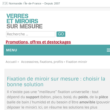
🇫🇷 Normandie / Île-de-France – Depuis 2007
Promotions, offres et destockages
MENU
NOUS CONTACTER
Accueil
>
Accessoires, fixations, profils
> Fixation miroir
MON COMPTE / SE CONNECTER
Fixation de miroir sur mesure : choisir la
DEMANDE DE DEVIS
bonne solution
Il n’existe pas une “meilleure” fixation universelle : tout
SUIVI DE DEVIS
dépend du
support
(béton, placo, bois), du
poids
, de la
pièce
(salle de bain / humide) et du besoin d’être
amovible
(pouvoir
SUIVI DE COMMANDE
déposer le miroir). Ici, on résume les solutions les plus