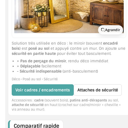
Agrandir
Solution très utilisée en déco : le miroir (souvent
encadré
bois
) est
posé au sol
et appuyé contre un mur. On ajoute une
sécurité en partie haute
pour éviter tout basculement.
+ Pas de perçage du miroir
, rendu déco immédiat
+ Déplaçable
facilement
- Sécurité indispensable
(anti-basculement)
Déco • Posé au sol • Sécurité
Voir cadres / encadrements
Attaches de sécurité
Accessoires :
cadre
(souvent bois),
patins anti-dérapants
au sol,
attache de sécurité
en haut (crochet sur cadre/miroir + cheville +
vis anneau au mur).
Comparatif rapide