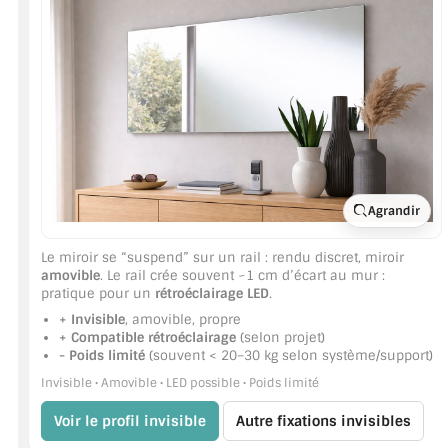
JOINTS D'ÉTANCHÉITÉS
FIXATION GARDES CORPS
SYSTÈMES PIVOTANTS
SYSTÈMES COULISSANTS
Agrandir
LE CATALOGUE ACCESSOIRES (STROMBINOSCOPE)
ACCESSOIRES EN PROMOTIONS
Le miroir se “suspend” sur un rail : rendu discret, miroir
amovible
. Le rail crée souvent ~1 cm d’écart au mur :
pratique pour un
rétroéclairage LED
.
EXEMPLES, RÉALISATIONS, INSPIRATIONS
+ Invisible
, amovible, propre
+ Compatible rétroéclairage
(selon projet)
NUANCIER RAL
- Poids limité
(souvent < 20–30 kg selon système/support)
Invisible • Amovible • LED possible • Poids limité
COMMENT COUPER DU VERRE ?
Voir le profil invisible
Autre fixations invisibles
CONSEILS / AIDE