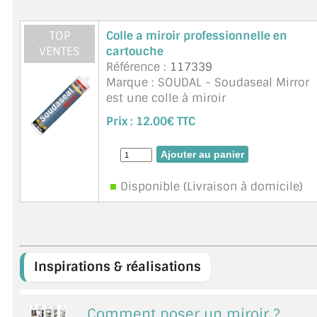
TOP
Colle a miroir professionnelle en
VENTES
cartouche
Référence :
117339
Marque : SOUDAL - Soudaseal Mirror
est une colle à miroir
monocomposant élastique neutre de
Prix :
12.00€ TTC
rande qualité à base de MS
polymères. Soudaseal Mirror
convient pour le collage de tous les
...
suite
Disponible (Livraison à domicile)
Inspirations & réalisations
Comment poser un miroir ?