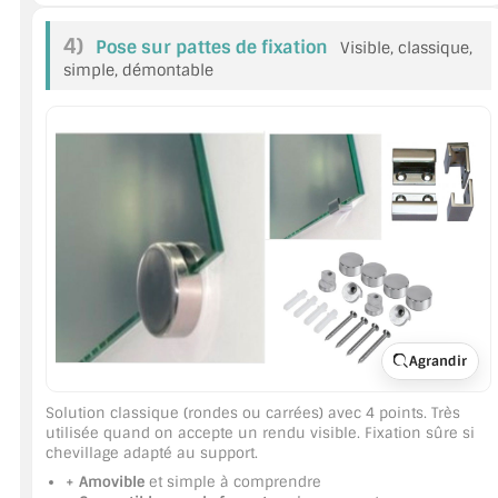
A PROPOS DE LA LIVRAISON
4)
Pose sur pattes de fixation
Visible, classique,
simple, démontable
COMPTE PRO
MON PANIER
PLAN DU SITE
DÉCONNEXION
NOUS TROUVER - BUC 78
NOUS CONTACTER
Agrandir
Solution classique (rondes ou carrées) avec 4 points. Très
utilisée quand on accepte un rendu visible. Fixation sûre si
chevillage adapté au support.
+ Amovible
et simple à comprendre