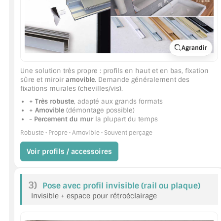
ACCESSOIRES & QUINCAILLERIE
CATALOGUE DE PROFILS ET FIXATION DU VERRE
Agrandir
LES FIXATIONS POUR MIROIR
Une solution très propre : profils en haut et en bas, fixation
sûre et miroir
amovible
. Demande généralement des
LES PROFILS PAROI DE VERRE
fixations murales (chevilles/vis).
+ Très robuste
, adapté aux grands formats
VITRINE EN VERRE
+ Amovible
(démontage possible)
- Percement du mur
la plupart du temps
CONNECTEURS ET ASSEMBLAGE DE VERRES
Robuste • Propre • Amovible • Souvent perçage
Voir profils / accessoires
PLATS ET CORNIÈRES
LES CHARNIÈRES DE PORTE EN VERRE
3)
Pose avec profil invisible (rail ou plaque)
BOUTONS ET POIGNÉES
Invisible + espace pour rétroéclairage
BARRES DE STABILISATION