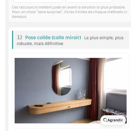
MIROIR DE SALLE DE BAIN
Ces raccourcis mettent juste en avant la solution la plus probable.
Pour un choix “sans surprise”, lis les limites de chaque méthode ci-
dessous.
MIROIR PAROI DE DOUCHE
MIROIR POUR SALLE DE SPORT
1)
Pose collée (colle miroir)
La plus simple, plus
MIROIR POUR SALLE DE DANSE
robuste, mais définitive
MIROIR ENCADRÉ
MIROIR TV
VERRE SUR MESURE
VERRE EXTRACLAIR
VERRE TREMPÉ (SÉCURIT)
PAROI DE DOUCHE
Agrandir