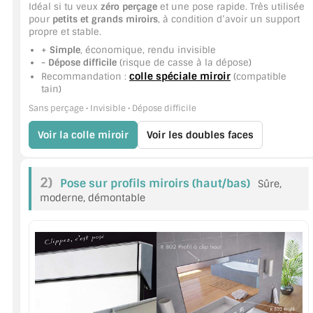
VERRE FEUILLETÉ
Idéal si tu veux
zéro perçage
et une pose rapide. Très utilisée
pour
petits et grands miroirs
, à condition d’avoir un support
propre et stable.
VERRE ANTI-REFLET
+ Simple
, économique, rendu invisible
- Dépose difficile
(risque de casse à la dépose)
VERRE LAQUÉ/CRÉDENCE
colle spéciale miroir
Recommandation :
(compatible
tain)
VERRE FEUILLETÉ/TREMPÉ
Sans perçage • Invisible • Dépose difficile
DALLE DE SOL EN VERRE
Voir la colle miroir
Voir les doubles faces
PORTE EN VERRE
2)
Pose sur profils miroirs (haut/bas)
Sûre,
GARDE CORPS EN VERRE
moderne, démontable
VERRIÈRE TYPE ATELIER
VERRES TEXTURÉS
PLEXIGLAS PMMA
DOUBLE VITRAGE