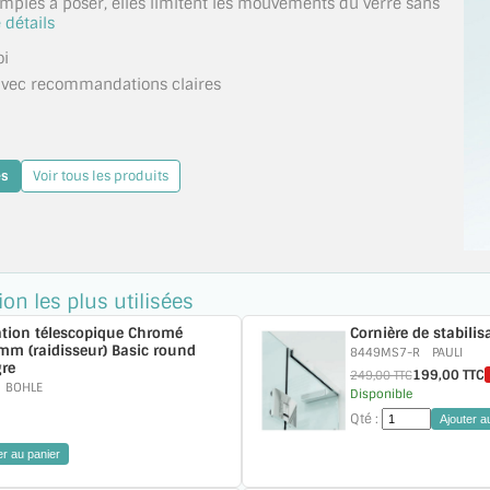
Simples à poser, elles limitent les mouvements du verre sans
 détails
oi
 avec recommandations claires
és
Voir tous les produits
ion les plus utilisées
sation télescopique Chromé
Cornière de stabilis
mm (raidisseur) Basic round
8449MS7-R
PAULI
gre
199,00 TTC
249,00 TTC
BOHLE
Disponible
Qté :
Ajouter a
er au panier