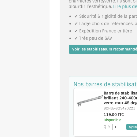
charnières verre/verre. Ils sont 
alourdir l’esthétique.
Lire plus de
✔ Sécurité & rigidité de la par
✔ Large choix de références,
✔ Expédition France entière
✔ Très peu de SAV
Voir les stabilisateurs recommand
Nos barres de stabilisat
Barre de stabili
brillant 240-400
verre-mur 45 de
BOHLE-BO5420221
119,00 TTC
Disponible
Qté :
Ajout