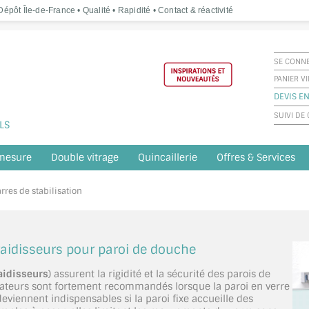
épôt Île-de-France • Qualité • Rapidité • Contact & réactivité
SE CONN
PANIER V
DEVIS EN
SUIVI D
LS
 mesure
Double vitrage
Quincaillerie
Offres & Services
rres de stabilisation
 raidisseurs pour paroi de douche
aidisseurs
) assurent la rigidité et la sécurité des parois de
isateurs sont fortement recommandés lorsque la paroi en verre
viennent indispensables si la paroi fixe accueille des