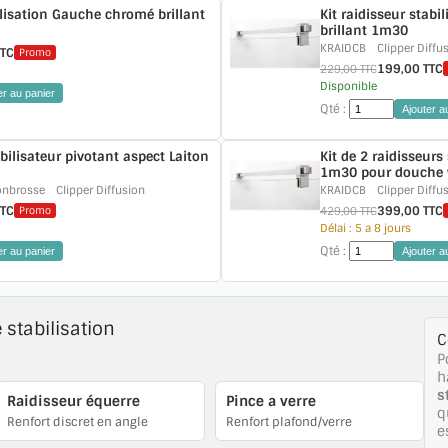
ilisation Gauche chromé brillant
Kit raidisseur stabi
brillant 1m30
KRAIDCB
Clipper Diffu
TTC
Promo
199,00 TTC
229,00 TTC
Disponible
er au panier
Qté :
Ajouter a
abilisateur pivotant aspect Laiton
Kit de 2 raidisseurs
1m30 pour douche 
onbrosse
Clipper Diffusion
KRAIDCB
Clipper Diffu
TTC
399,00 TTC
429,00 TTC
Promo
Délai : 5 a 8 jours
Qté :
er au panier
Ajouter a
 stabilisation
C
P
h
s
Raidisseur équerre
Pince a verre
q
Renfort discret en angle
Renfort plafond/verre
e