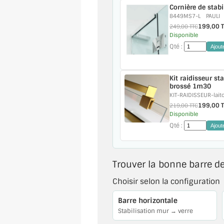
Cornière de stab
8449MS7-L
PAULI
199,00 
249,00 TTC
Disponible
Qté :
Ajout
Kit raidisseur st
brossé 1m30
KIT-RAIDISSEUR-lait
199,00 
219,00 TTC
Disponible
Qté :
Ajout
Trouver la bonne barre de
Choisir selon la configuration
Barre horizontale
Stabilisation mur → verre