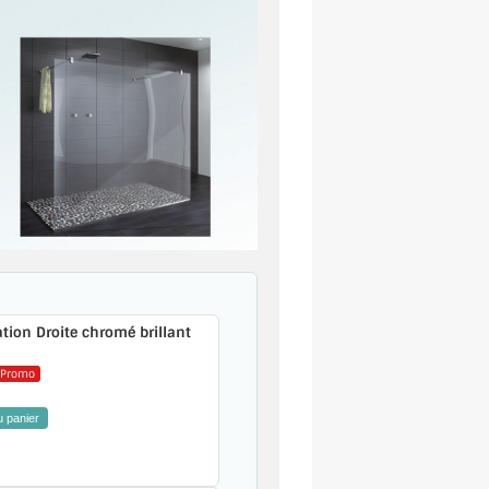
ation Droite chromé brillant
Promo
u panier