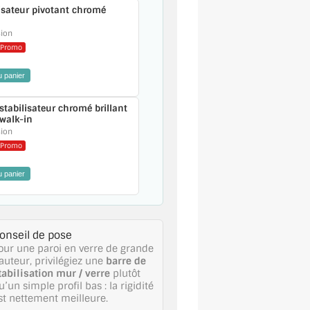
lisateur pivotant chromé
sion
Promo
u panier
 stabilisateur chromé brillant
walk-in
sion
Promo
u panier
onseil de pose
our une paroi en verre de grande
auteur, privilégiez une
barre de
tabilisation mur / verre
plutôt
u’un simple profil bas : la rigidité
st nettement meilleure.