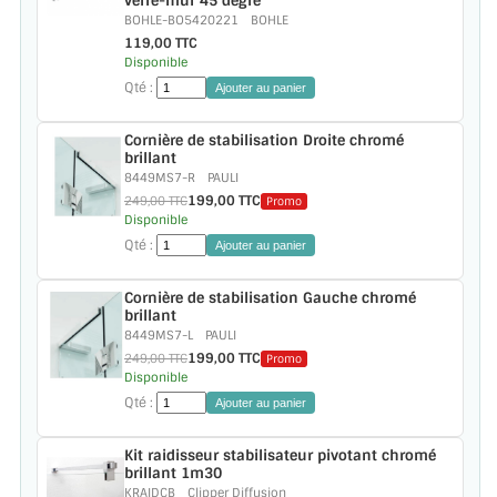
verre-mur 45 degre
VERRE FEUILLETÉ
BOHLE-BO5420221
BOHLE
119,00 TTC
VERRE ANTI-REFLET
Disponible
Qté :
Ajouter au panier
VERRE LAQUÉ/CRÉDENCE
Cornière de stabilisation Droite chromé
VERRE FEUILLETÉ/TREMPÉ
brillant
8449MS7-R
PAULI
199,00 TTC
249,00 TTC
DALLE DE SOL EN VERRE
Promo
Disponible
Qté :
Ajouter au panier
PORTE EN VERRE
Cornière de stabilisation Gauche chromé
GARDE CORPS EN VERRE
brillant
8449MS7-L
PAULI
VERRIÈRE TYPE ATELIER
199,00 TTC
249,00 TTC
Promo
Disponible
VERRES TEXTURÉS
Qté :
Ajouter au panier
PLEXIGLAS PMMA
Kit raidisseur stabilisateur pivotant chromé
brillant 1m30
KRAIDCB
Clipper Diffusion
DOUBLE VITRAGE