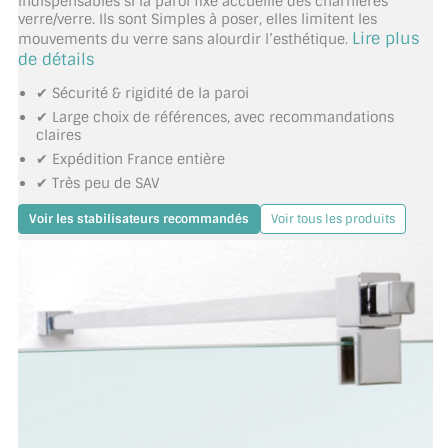
indispensables si la paroi fixe accueille des charnières
verre/verre. Ils sont Simples à poser, elles limitent les
TOUS LES TARIFS AU M2
Lire plus
mouvements du verre sans alourdir l’esthétique.
de détails
GUIDE : CHOIX PAR UTILISATION
✔ Sécurité & rigidité de la paroi
INSPIRATIONS ET NOUVEAUTÉS
✔ Large choix de références, avec recommandations
claires
AMBIANCE LAITON BROSSÉ
✔ Expédition France entière
✔ Très peu de SAV
MIROIRS VIEILLIS AMBIANCE BRASSERIE
Voir les stabilisateurs recommandés
Voir tous les produits
MIROIR SUR MESURE
MIROIR VIEILLI
MIROIR DÉCORATIF DE COULEUR
LOTS DE MIROIRS EN MOZAÏQUE
MIROIR POUR PORTE