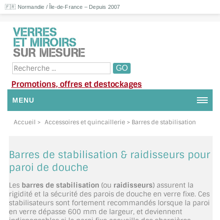
🇫🇷 Normandie / Île-de-France – Depuis 2007
Promotions, offres et destockages
MENU
NOUS CONTACTER
Accueil
>
Accessoires et quincaillerie
> Barres de stabilisation
MON COMPTE / SE CONNECTER
Barres de stabilisation & raidisseurs pour
DEMANDE DE DEVIS
paroi de douche
Les
barres de stabilisation
(ou
raidisseurs
) assurent la
SUIVI DE DEVIS
rigidité et la sécurité des parois de douche en verre fixe. Ces
stabilisateurs sont fortement recommandés lorsque la paroi
SUIVI DE COMMANDE
en verre dépasse 600 mm de largeur, et deviennent