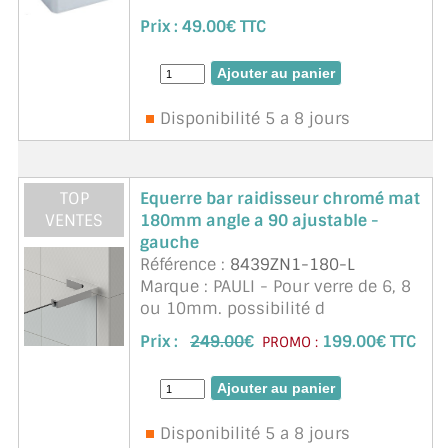
(mm) : 50 x 40 x 22,4. Talon 10mm
Prix :
49.00€ TTC
Disponibilité 5 a 8 jours
TOP
Equerre bar raidisseur chromé mat
VENTES
180mm angle a 90 ajustable -
gauche
Référence :
8439ZN1-180-L
Marque : PAULI - Pour verre de 6, 8
ou 10mm. possibilité d
ajustement. cornière stabilisatrice
Prix :
249.00
€
199.00€ TTC
PROMO :
avec réglage mural par trous
oblongs. clipsable sur le chant du
verre. sans usinage du verre. vis
cac ...
suite
Disponibilité 5 a 8 jours