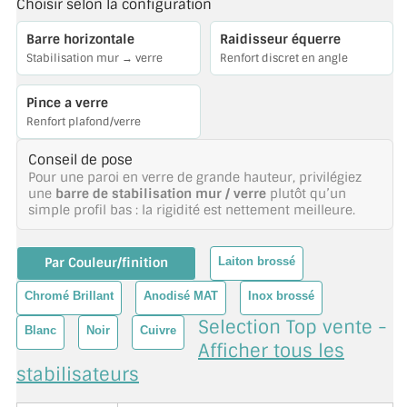
Choisir selon la configuration
BARRES DE STABILISATION
Barre horizontale
Raidisseur équerre
JOINTS D'ÉTANCHÉITÉS
Stabilisation mur → verre
Renfort discret en angle
FIXATION GARDES CORPS
Pince a verre
Renfort plafond/verre
SYSTÈMES PIVOTANTS
Conseil de pose
SYSTÈMES COULISSANTS
Pour une paroi en verre de grande hauteur, privilégiez
une
barre de stabilisation mur / verre
plutôt qu’un
simple profil bas : la rigidité est nettement meilleure.
LE CATALOGUE ACCESSOIRES
(STROMBINOSCOPE)
Par Couleur/finition
Laiton brossé
ACCESSOIRES EN PROMOTIONS
Chromé Brillant
Anodisé MAT
Inox brossé
EXEMPLES, RÉALISATIONS, INSPIRATIONS
Selection Top vente -
Blanc
Noir
Cuivre
Afficher tous les
NUANCIER RAL
stabilisateurs
COMMENT COUPER DU VERRE ?