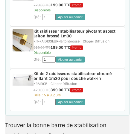
199,00 TTC
229,00 TTC
Promo
Disponible
ACCESSOIRES & QUINCAILLERIE
Qté :
Ajouter au panier
CATALOGUE DE PROFILS ET FIXATION DU
Kit raidisseur stabilisateur pivotant aspect
VERRE
Laiton brossé 1m30
KIT-RAIDISSEUR-laitonbrosse
Clipper Diffusion
LES FIXATIONS POUR MIROIR
199,00 TTC
219,00 TTC
Promo
Disponible
LES PROFILS PAROI DE VERRE
Qté :
Ajouter au panier
VITRINE EN VERRE
Kit de 2 raidisseurs stabilisateur chromé
brillant 1m30 pour douche walk-in
KRAIDCB
Clipper Diffusion
CONNECTEURS ET ASSEMBLAGE DE VERRES
399,00 TTC
429,00 TTC
Promo
Délai : 5 a 8 jours
PLATS ET CORNIÈRES
Qté :
Ajouter au panier
LES CHARNIÈRES DE PORTE EN VERRE
Trouver la bonne barre de stabilisation
BOUTONS ET POIGNÉES