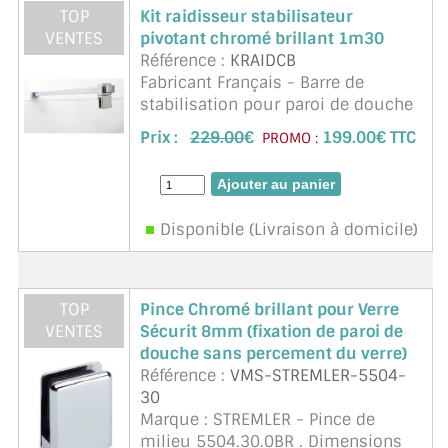
TOP
Kit raidisseur stabilisateur
CONSEILS / AIDE
VENTES
pivotant chromé brillant 1m30
Référence :
KRAIDCB
A PROPOS DE LA LIVRAISON
Fabricant Français - Barre de
stabilisation pour paroi de douche
COMPTE PRO
de 6 à 10mm d'épaisseur. Réglable
Prix :
229.00
€
199.00€ TTC
PROMO :
et orientable, recoupe facile,
MON PANIER
finition parfaite, tube carré. Ligne
moderne et épu ...
suite
PLAN DU SITE
Disponible (Livraison à domicile)
DÉCONNEXION
NOUS TROUVER - BUC 78
TOP
Pince Chromé brillant pour Verre
VENTES
Sécurit 8mm (fixation de paroi de
NOUS CONTACTER
douche sans percement du verre)
Référence :
VMS-STREMLER-5504-
30
Marque : STREMLER - Pince de
milieu 5504.30.0BR . Dimensions