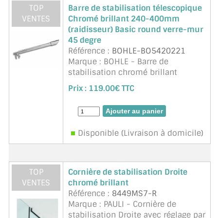
TOP
Barre de stabilisation télescopique
CONSEILS / AIDE
VENTES
Chromé brillant 240-400mm
(raidisseur) Basic round verre-mur
A PROPOS DE LA LIVRAISON
45 degre
Référence :
BOHLE-BO5420221
COMPTE PRO
Marque : BOHLE - Barre de
stabilisation chromé brillant
MON PANIER
télescopique Bohle
Prix :
119.00€ TTC
PLAN DU SITE
Basic round verre-mur 45° pour
épaisseur de verre 6, 8 ou 10 mm.
DÉCONNEXION
L = 240 - 400 mm.
Disponible (Livraison à domicile)
NOUS TROUVER - BUC 78
NOUS CONTACTER
TOP
Cornière de stabilisation Droite
VENTES
chromé brillant
Référence :
8449MS7-R
Marque : PAULI - Cornière de
stabilisation Droite avec réglage par