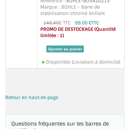
Référence :
BOHLE-BO5420215
Marque : BOHLE - Barre de
stabilisation chromé brillant
télescopique Bohle Basic round
148.40
€ TTC
99.00 €TTC
verre-mur 90° pour ép-paisseur de
PROMO DE DESTOCKAGE (Quantité
verre 6, 8 ou 10 mm. L = longueur
limitée : 1)
1000 - 1150 mm. Poids 1.28 kg
Disponible (Livraison à domicile)
Retour en haut de page
Questions fréquentes sur les barres de