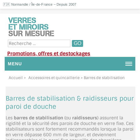
🇫🇷 Normandie / Île-de-France – Depuis 2007
Promotions, offres et destockages
MENU
NOUS CONTACTER
Accueil
>
Accessoires et quincaillerie
> Barres de stabilisation
MON COMPTE / SE CONNECTER
Barres de stabilisation & raidisseurs pour
DEMANDE DE DEVIS
paroi de douche
Les
barres de stabilisation
(ou
raidisseurs
) assurent la
SUIVI DE DEVIS
rigidité et la sécurité des parois de douche en verre fixe. Ces
stabilisateurs sont fortement recommandés lorsque la paroi
SUIVI DE COMMANDE
en verre dépasse 600 mm de largeur, et deviennent