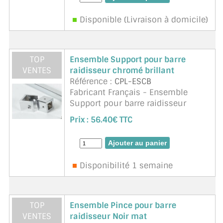
Disponible (Livraison à domicile)
TOP
Ensemble Support pour barre
VENTES
raidisseur chromé brillant
Référence :
CPL-ESCB
Fabricant Français - Ensemble
Support pour barre raidisseur
chromé brillant. Matière
Prix :
56.40€ TTC
aluminium. Existe en chromé
brillant, Noir mat velours, Blanc
9016 satiné, Inox brossé, Laiton br
...
suite
Disponibilité 1 semaine
TOP
Ensemble Pince pour barre
VENTES
raidisseur Noir mat