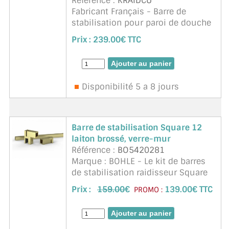
Référence :
KRAIDCU
Fabricant Français - Barre de
stabilisation pour paroi de douche
de 6 à 10mm d'épaisseur. Réglable
Prix :
239.00€ TTC
et orientable, recoupe facile,
finition parfaite, tube carré. Ligne
moderne et épu ...
suite
Disponibilité 5 a 8 jours
Barre de stabilisation Square 12
laiton brossé, verre-mur
Référence :
BO5420281
Marque : BOHLE - Le kit de barres
de stabilisation raidisseur Square
12 sert à relier une partie latérale
Prix :
159.00
€
139.00€ TTC
PROMO :
en verre fixe à un mur. Il se fixe sur
le bord supérieur du verre et,
comme le racc ...
suite