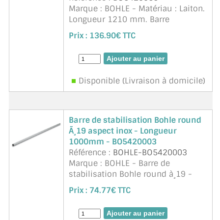
Marque : BOHLE - Matériau : Laiton.
Longueur 1210 mm. Barre
raccourcissable individuellement.
Prix :
136.90€ TTC
Raccord mural réglable. Epaisseur
de verre 8, 10 mm
Disponible (Livraison à domicile)
Barre de stabilisation Bohle round
Ã¸19 aspect inox - Longueur
1000mm - BO5420003
Référence :
BOHLE-BO5420003
Marque : BOHLE - Barre de
stabilisation Bohle round à¸19 -
aspect inox brossé.
Prix :
74.77€ TTC
Diamètre 19mm.
Matériau : laiton.