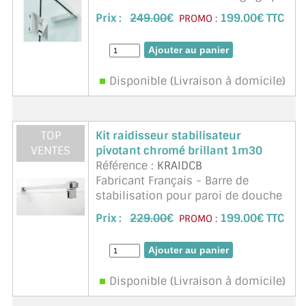
trou oblong coté mur, clipsable sur
Prix :
249.00
€
199.00€ TTC
PROMO :
le chant du verre, sans perçage ni
encoche sur le verre
Disponible (Livraison à domicile)
TOP
Kit raidisseur stabilisateur
VENTES
pivotant chromé brillant 1m30
Référence :
KRAIDCB
Fabricant Français - Barre de
stabilisation pour paroi de douche
de 6 à 10mm d'épaisseur. Réglable
Prix :
229.00
€
199.00€ TTC
PROMO :
et orientable, recoupe facile,
finition parfaite, tube carré. Ligne
moderne et épu ...
suite
Disponible (Livraison à domicile)