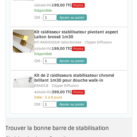
199,00 TTC
229,00 TTC
Promo
Disponible
ACCESSOIRES & QUINCAILLERIE
Qté :
Ajouter au panier
CATALOGUE DE PROFILS ET FIXATION DU
Kit raidisseur stabilisateur pivotant aspect
VERRE
Laiton brossé 1m30
KIT-RAIDISSEUR-laitonbrosse
Clipper Diffusion
LES FIXATIONS POUR MIROIR
199,00 TTC
219,00 TTC
Promo
Disponible
LES PROFILS PAROI DE VERRE
Qté :
Ajouter au panier
VITRINE EN VERRE
Kit de 2 raidisseurs stabilisateur chromé
brillant 1m30 pour douche walk-in
KRAIDCB
Clipper Diffusion
CONNECTEURS ET ASSEMBLAGE DE VERRES
399,00 TTC
429,00 TTC
Promo
Délai : 5 a 8 jours
PLATS ET CORNIÈRES
Qté :
Ajouter au panier
LES CHARNIÈRES DE PORTE EN VERRE
Trouver la bonne barre de stabilisation
BOUTONS ET POIGNÉES