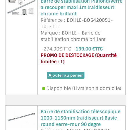
Barre de stabilisation Plafond/verre
a recouper maxi 1m (raidisseur)
chromé brillant
Référence :
BOHLE-BO5420051-
101-111
Marque : BOHLE - Barre de
stabilisation chromé brillant
composé des références
274.90
€ TTC
199.00 €TTC
BO5420051 (raccord verre/barre) +
PROMO DE DESTOCKAGE (Quantité
BO5420101 (barre) + BO5420111
limitée : 1)
(raccord plafond/barre). Pour
épaisse ...
suite
Disponible (Livraison à domicile)
Barre de stabilisation télescopique
1000-1150mm (raidisseur) Basic
round verre-mur 90 degre