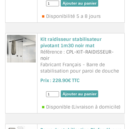
16mm. Tube de longueur 1200mm
ajustable par recoupe. Montage pos
Disponibilité 5 a 8 jours
...
suite
Kit raidisseur stabilisateur
pivotant 1m30 noir mat
Référence :
CPL-KIT-RAIDISSEUR-
noir
Fabricant Français - Barre de
stabilisation pour paroi de douche
de 6 à 10mm d'épaisseur. Réglable
Prix :
228.90€ TTC
et orientable, recoupe facile,
finition parfaite, tube carré. Ligne
moderne et épur ...
suite
Disponible (Livraison à domicile)