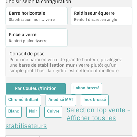
Choisir selon la configuration
BARRES DE STABILISATION
Barre horizontale
Raidisseur équerre
JOINTS D'ÉTANCHÉITÉS
Stabilisation mur → verre
Renfort discret en angle
FIXATION GARDES CORPS
Pince a verre
Renfort plafond/verre
SYSTÈMES PIVOTANTS
Conseil de pose
SYSTÈMES COULISSANTS
Pour une paroi en verre de grande hauteur, privilégiez
une
barre de stabilisation mur / verre
plutôt qu’un
simple profil bas : la rigidité est nettement meilleure.
LE CATALOGUE ACCESSOIRES
(STROMBINOSCOPE)
Par Couleur/finition
Laiton brossé
ACCESSOIRES EN PROMOTIONS
Chromé Brillant
Anodisé MAT
Inox brossé
EXEMPLES, RÉALISATIONS, INSPIRATIONS
Selection Top vente -
Blanc
Noir
Cuivre
Afficher tous les
NUANCIER RAL
stabilisateurs
COMMENT COUPER DU VERRE ?