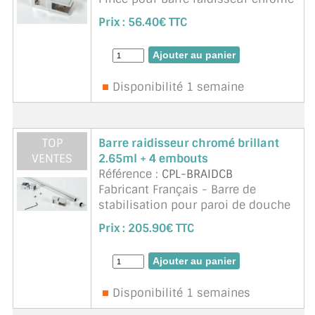
brillant. Matière aluminium. Existe
Prix :
56.40€ TTC
en chromé brillant, Noir mat
velours, Blanc 9016 satiné, Inox
brossé, Laiton bros ...
suite
Disponibilité 1 semaine
TOP
Barre raidisseur chromé brillant
VENTES
2.65ml + 4 embouts
Référence :
CPL-BRAIDCB
Fabricant Français - Barre de
stabilisation pour paroi de douche
chromé brillant avec 4 embouts.
Prix :
205.90€ TTC
Matière aluminium. Existe en
chromé brillant, Noir mat velours,
Blanc 9016 satiné, Inox bros ...
suite
Disponibilité 1 semaines