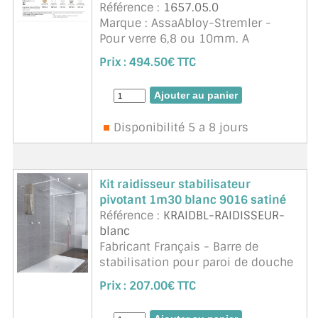
Référence :
1657.05.0
Marque : AssaAbloy-Stremler -
Pour verre 6,8 ou 10mm. A
recouper.
Prix :
494.50€ TTC
Disponibilité 5 a 8 jours
Kit raidisseur stabilisateur
pivotant 1m30 blanc 9016 satiné
Référence :
KRAIDBL-RAIDISSEUR-
blanc
Fabricant Français - Barre de
stabilisation pour paroi de douche
de 6 à 10mm d'épaisseur. Réglable
Prix :
207.00€ TTC
et orientable, recoupe facile,
finition parfaite, tube carré. Ligne