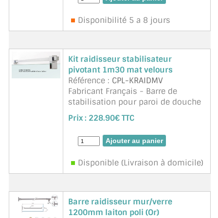
820 - 1000 mm recoupable). Poids
1.12 ...
suite
Disponibilité 5 a 8 jours
Kit raidisseur stabilisateur
pivotant 1m30 mat velours
Référence :
CPL-KRAIDMV
Fabricant Français - Barre de
stabilisation pour paroi de douche
de 6 à 10mm d'épaisseur. Réglable
Prix :
228.90€ TTC
et orientable, recoupe facile,
finition parfaite, tube carré. Ligne
moderne et épu ...
suite
Disponible (Livraison à domicile)
Barre raidisseur mur/verre
1200mm laiton poli (Or)