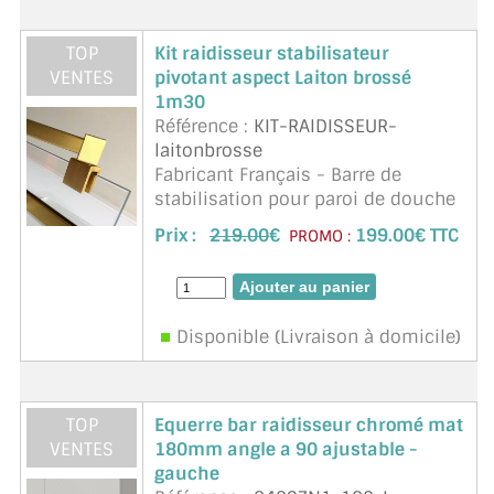
TOP
Kit raidisseur stabilisateur
VENTES
pivotant aspect Laiton brossé
1m30
Référence :
KIT-RAIDISSEUR-
laitonbrosse
Fabricant Français - Barre de
stabilisation pour paroi de douche
de 6 à 10mm d'épaisseur. Réglable
Prix :
219.00
€
199.00€ TTC
PROMO :
et orientable, recoupe facile,
finition parfaite, tube carré. Ligne
moderne et épur& ...
suite
Disponible (Livraison à domicile)
TOP
Equerre bar raidisseur chromé mat
VENTES
180mm angle a 90 ajustable -
gauche