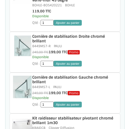
verre-mur 45 degre
VERRE FEUILLETÉ
BOHLE-BO5420221
BOHLE
119,00 TTC
VERRE ANTI-REFLET
Disponible
Qté :
Ajouter au panier
VERRE LAQUÉ/CRÉDENCE
Cornière de stabilisation Droite chromé
VERRE FEUILLETÉ/TREMPÉ
brillant
8449MS7-R
PAULI
199,00 TTC
249,00 TTC
DALLE DE SOL EN VERRE
Promo
Disponible
Qté :
Ajouter au panier
PORTE EN VERRE
Cornière de stabilisation Gauche chromé
GARDE CORPS EN VERRE
brillant
8449MS7-L
PAULI
VERRIÈRE TYPE ATELIER
199,00 TTC
249,00 TTC
Promo
Disponible
VERRES TEXTURÉS
Qté :
Ajouter au panier
PLEXIGLAS PMMA
Kit raidisseur stabilisateur pivotant chromé
brillant 1m30
KRAIDCB
Clipper Diffusion
DOUBLE VITRAGE