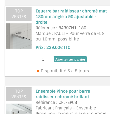
TOP
Equerre bar raidisseur chromé mat
VENTES
180mm angle a 90 ajustable -
droite
Référence :
8439ZN1-180
Marque : PAULI - Pour verre de 6, 8
ou 10mm. possibilité
dâ€˜ajustement. cornière
Prix :
229.00€ TTC
stabilisatrice avec réglage mural
par trous oblongs. clipsable sur le
chant du verre. sans usinage du ...
suite
Disponibilité 5 a 8 jours
TOP
Ensemble Pince pour barre
VENTES
raidisseur chromé brillant
Référence :
CPL-EPCB
Fabricant Français - Ensemble
Pince pour barre raidisseur chromé