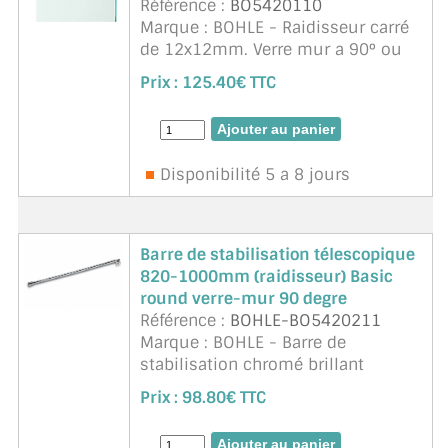
Référence :
BO5420110
Marque : BOHLE - Raidisseur carré
de 12x12mm. Verre mur a 90° ou
45°. Matériau : Laiton. Longueur
Prix :
125.40€ TTC
1210mm recoupable. Système vis
caché. Pour verre épaisseur 8 à
10mm. ...
suite
Disponibilité 5 a 8 jours
Barre de stabilisation télescopique
820-1000mm (raidisseur) Basic
round verre-mur 90 degre
Référence :
BOHLE-BO5420211
Marque : BOHLE - Barre de
stabilisation chromé brillant
télescopique Bohle Basic round
Prix :
98.80€ TTC
verre-mur 90° pour ép-paisseur de
verre 6, 8 ou 10 mm. L = longueur