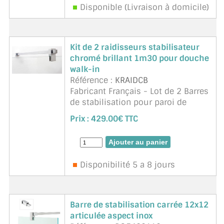
Disponible (Livraison à domicile)
Kit de 2 raidisseurs stabilisateur
chromé brillant 1m30 pour douche
walk-in
Référence :
KRAIDCB
Fabricant Français - Lot de 2 Barres
de stabilisation pour paroi de
douche de 6 à 10mm d'épaisseur.
Prix :
429.00€ TTC
Réglable et orientable, recoupe
facile, finition parfaite, tube carré.
Ligne moderne et ...
suite
Disponibilité 5 a 8 jours
Barre de stabilisation carrée 12x12
articulée aspect inox