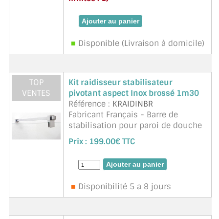
Disponible (Livraison à domicile)
TOP
Kit raidisseur stabilisateur
VENTES
pivotant aspect Inox brossé 1m30
Référence :
KRAIDINBR
Fabricant Français - Barre de
stabilisation pour paroi de douche
de 6 à 10mm d'épaisseur. Réglable
Prix :
199.00€ TTC
et orientable, recoupe facile,
finition parfaite, tube carré. Ligne
moderne et épur& ...
suite
Disponibilité 5 a 8 jours