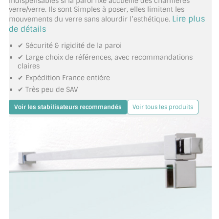
indispensables si la paroi fixe accueille des charnières
verre/verre. Ils sont Simples à poser, elles limitent les
TOUS LES TARIFS AU M2
Lire plus
mouvements du verre sans alourdir l’esthétique.
de détails
GUIDE : CHOIX PAR UTILISATION
✔ Sécurité & rigidité de la paroi
INSPIRATIONS ET NOUVEAUTÉS
✔ Large choix de références, avec recommandations
claires
AMBIANCE LAITON BROSSÉ
✔ Expédition France entière
✔ Très peu de SAV
MIROIRS VIEILLIS AMBIANCE BRASSERIE
Voir les stabilisateurs recommandés
Voir tous les produits
MIROIR SUR MESURE
MIROIR VIEILLI
MIROIR DÉCORATIF DE COULEUR
LOTS DE MIROIRS EN MOZAÏQUE
MIROIR POUR PORTE