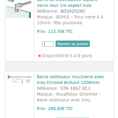
verre-mur 1m aspect inox
Référence :
BO5420240
Marque : BOHLE - Pour verre 6 à
10mm. Tête pivotante.
Prix :
112.70€ TTC
Disponibilité 5 a 8 jours
Barre raidisseur mur/verre avec
trou Chromé Brillant 1200mm
Référence :
STR-1657.30.1
Marque : AssaAbloy-Stremler -
Barre raidisseur avec trou
mur/verre Chromé Brillant
Prix :
286.40€ TTC
1200mm. Montage sur le verre
trempé avec un trou de diamètre