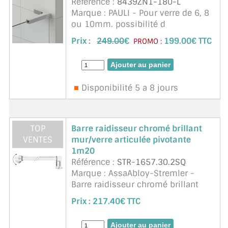
Référence :
8439ZN1-180-L
Marque : PAULI - Pour verre de 6, 8
ou 10mm. possibilité d
ajustement. cornière stabilisatrice
Prix :
249.00
€
199.00€ TTC
PROMO :
avec réglage mural par trous
oblongs. clipsable sur le chant du
verre. sans usinage du verre. vis
cac ...
suite
Disponibilité 5 a 8 jours
TOP
Barre raidisseur chromé brillant
VENTES
mur/verre articulée pivotante
1m20
Référence :
STR-1657.30.2SQ
Marque : AssaAbloy-Stremler -
Barre raidisseur chromé brillant
mur/verre articulée pivotante 1m20
Prix :
217.40€ TTC
Pour verre d'épaisseur 6 à 8mm.