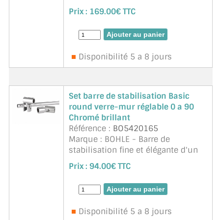
diamètre de 12 mm. Installation
Prix :
169.00€ TTC
rapide garantie grâce à la barre de
stabilisation qui peut être
raccourcie selon ...
suite
Disponibilité 5 a 8 jours
Set barre de stabilisation Basic
round verre-mur réglable 0 a 90
Chromé brillant
Référence :
BO5420165
Marque : BOHLE - Barre de
stabilisation fine et élégante d'un
diamètre de 12 mm. Installation
Prix :
94.00€ TTC
rapide garantie grâce à la barre de
stabilisation qui peut être
raccourcie selon ...
suite
Disponibilité 5 a 8 jours