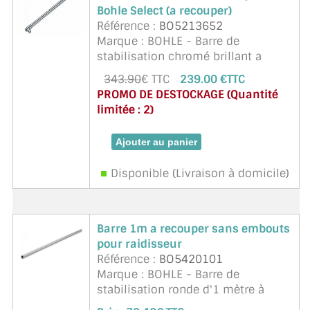
Bohle Select (a recouper)
Référence :
BO5213652
Marque : BOHLE - Barre de
stabilisation chromé brillant a
recoupé (1200mm) Bohle Basic
343.90
€ TTC
239.00 €TTC
round verre-verre pour éppaisseur
PROMO DE DESTOCKAGE (Quantité
de verre 6, 8 ou 10 mm.
limitée : 2)
Disponible (Livraison à domicile)
Barre 1m a recouper sans embouts
pour raidisseur
Référence :
BO5420101
Marque : BOHLE - Barre de
stabilisation ronde d'1 mètre à
recouper selon vos besoins.. Sans