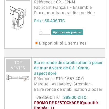
Référence :
CPL-EPNM
Fabricant Français - Ensemble
Pince pour barre raidisseur Noir
mat. Matière aluminium. Existe en
Prix :
56.40€ TTC
chromé brillant, Noir mat velours,
Blanc 9016 satiné, Inox brossé,
Laiton brossé, Mat ...
suite
Disponibilité 1 semaines
TOP
Barre ronde de stabilisation à poser
VENTES
de mur à verre de 6 à 10mm,
aspect doré
Référence :
STR-1657.40.0
Marque : AssaAbloy-Stremler -
Barre ronde de stabilisation à poser
de mur à verre de 6 à 10mm,
793.50
€ TTC
399.00 €TTC
aspect doré
PROMO DE DESTOCKAGE (Quantité
limitée : 1)