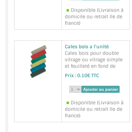
Kiso-marron-3x9mm
Disponible (Livraison à
domicile ou retrait Ile de
france)
Cales bois a l'unité
Cales bois pour double
vitrage ou vitrage simple
et feuilleté en fond de
feuillure . Fenêtre ou
Prix :
0.10€ TTC
châssis de verrières
métal.
Marque : BOHLE -
Référence :
cales-bois
Disponible (Livraison à
domicile ou retrait Ile de
france)