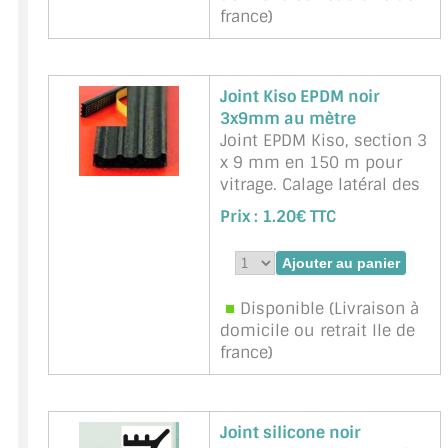
france)
Joint Kiso EPDM noir
3x9mm au mètre
Joint EPDM Kiso, section 3
x 9 mm en 150 m pour
vitrage. Calage latéral des
vitres (verres) en feuillure.
Prix :
1.20€ TTC
Une face autocollante
Marque : NNPP Service
Miroiterie - Référence :
Kiso-Noir-3x9mm
Disponible (Livraison à
domicile ou retrait Ile de
france)
Joint silicone noir