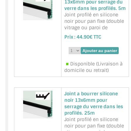
13x6mm pour serrage du
verre dans les profilés. 5m
Joint profilé en silicone
noir pour pan fixe (double
vitrage ou paroi de
douche, paroi de verre).
Prix :
44.90€ TTC
Unité de vente : 5 m
Marque : BOHLE -
Référence :
BOHLE-
BO5201735-5m
Disponible (Livraison à
domicile ou retrait)
Joint a bourrer silicone
noir 13x6mm pour
serrage du verre dans les
profilés. 25m
Joint profilé en silicone
noir pour pan fixe (double