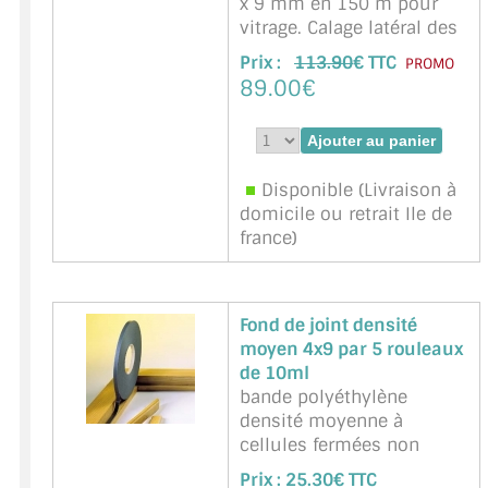
x 9 mm en 150 m pour
vitrage. Calage latéral des
vitres (verres) en feuillure.
Prix :
113.90
€ TTC
PROMO
Une face autocollante
89.00€
Marque : NNPP Service
Miroiterie - Référence :
Kiso-Noir-4x9mm-125
Disponible (Livraison à
domicile ou retrait Ile de
france)
Fond de joint densité
moyen 4x9 par 5 rouleaux
de 10ml
bande polyéthylène
densité moyenne à
cellules fermées non
communicantes, noire,
Prix :
25.30€ TTC