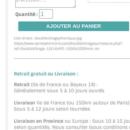
JOINTS D'ÉTANCHÉITÉS
Quantité :
FIXATION GARDES CORPS
SYSTÈMES PIVOTANTS
Lien direct : doublevitragephonique.jpg
https://www.verresetmiroirs.com/doublevitragesurmesure.php?
ref=
DoubleVitrage-10/14/4FE-1000x1000mm-air
SYSTÈMES COULISSANTS
LE CATALOGUE ACCESSOIRES (STROMBINOSCOPE)
Retrait gratuit ou Livraison :
ACCESSOIRES EN PROMOTIONS
Retrait
(Ile de France ou Bayeux 14) :
EXEMPLES, RÉALISATIONS, INSPIRATIONS
Généralement sous 5 à 10 jours ouvrés
NUANCIER RAL
Livraison
Ile de France (ou 150km autour de Paris) 
Sous 5 à 12 jours selon tournées
COMMENT COUPER DU VERRE ?
Livraison en Province
ou Europe : Sous 10 à 15 jo
selon quantités. Nous consulter (sous conditions 
CONSEILS / AIDE