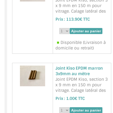
Joint EPDM Kiso, section 3
x 9 mm en 150 m pour
vitrage. Calage latéral des
vitres (verres) en feuillure.
Prix :
113.90€ TTC
Une face autocollante
Marque : NNPP Service
Miroiterie - Référence :
Kiso-marron-3x9mm-150
Disponible (Livraison à
domicile ou retrait)
Joint Kiso EPDM marron
3x9mm au mètre
Joint EPDM Kiso, section 3
x 9 mm en 150 m pour
vitrage. Calage latéral des
vitres (verres) en feuillure.
Prix :
1.00€ TTC
Une face autocollante
Marque : NNPP Service
Miroiterie - Référence :