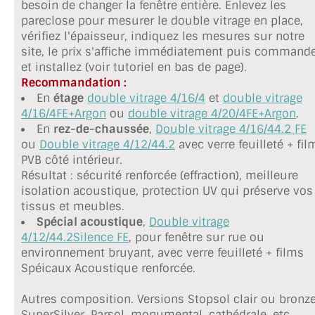
besoin de changer la fenêtre entière. Enlevez les
TOUS LES TARIFS AU M2
pareclose pour mesurer le double vitrage en place,
vérifiez l'épaisseur, indiquez les mesures sur notre
GUIDE : CHOIX PAR UTILISATION
site, le prix s'affiche immédiatement puis command
et installez (voir tutoriel en bas de page).
INSPIRATIONS ET NOUVEAUTÉS
Recommandation :
En
étage
double vitrage 4/16/4
et
double vitrage
AMBIANCE LAITON BROSSÉ
4/16/4FE+Argon
ou
double vitrage 4/20/4FE+Argon
.
En
rez-de-chaussée
,
Double vitrage 4/16/44.2 FE
MIROIRS VIEILLIS AMBIANCE BRASSERIE
ou
Double vitrage 4/12/44.2
avec verre feuilleté + fil
PVB côté intérieur.
MIROIR SUR MESURE
Résultat : sécurité renforcée (effraction), meilleure
isolation acoustique, protection UV qui préserve vos
MIROIR VIEILLI
tissus et meubles.
Spécial acoustique
,
Double vitrage
MIROIR DÉCORATIF DE COULEUR
4/12/44.2Silence FE
, pour fenêtre sur rue ou
environnement bruyant, avec verre feuilleté + films
LOTS DE MIROIRS EN MOZAÏQUE
Spéicaux Acoustique renforcée.
MIROIR POUR PORTE
Autres composition. Versions Stopsol clair ou bronze
SuperSilver, Parsol, monumental, cathédrale, etc...