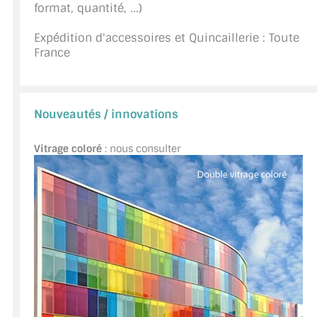
format, quantité, ...)
A PROPOS DE LA LIVRAISON
Expédition d'accessoires et Quincaillerie : Toute
France
COMPTE PRO
MON PANIER
Nouveautés / innovations
PLAN DU SITE
Vitrage coloré
: nous consulter
DÉCONNEXION
NOUS TROUVER - BUC 78
NOUS CONTACTER