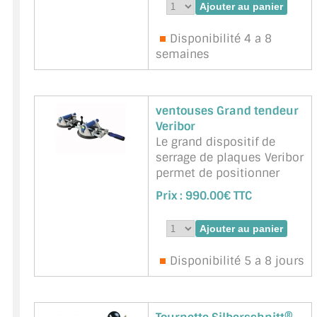
Marque : BIGNON -
Référence :
BGN-CF-BOIS
Disponibilité 4 a 8
semaines
ventouses Grand tendeur
Veribor
Le grand dispositif de
serrage de plaques Veribor
permet de positionner
facilement et en toute
Prix :
990.00€ TTC
sécurité des composants
ou des plaques de grande
surface.
Plus de dérapage : le
Disponibilité 5 a 8 jours
tendeur à ventouse
Veribor® est l'outil idéal
pour serrer, ouvrir et
fermer de manière