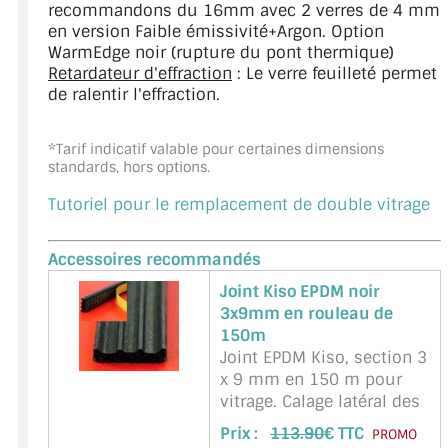
recommandons du 16mm avec 2 verres de 4 mm
en version Faible émissivité+Argon. Option
WarmEdge noir (rupture du pont thermique)
Retardateur d'effraction
: Le verre feuilleté permet
de ralentir l'effraction.
*Tarif indicatif valable pour certaines dimensions
standards, hors options.
Tutoriel pour le remplacement de double vitrage
Accessoires recommandés
Joint Kiso EPDM noir
3x9mm en rouleau de
150m
Joint EPDM Kiso, section 3
x 9 mm en 150 m pour
vitrage. Calage latéral des
vitres (verres) en feuillure.
Prix :
113.90
€ TTC
PROMO
Une face autocollante