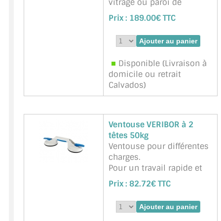
vitrage ou paroi de
douche, paroi de verre).
Prix :
189.00€ TTC
Unité de vente : 25 m
Marque : BOHLE -
Référence :
BOHLE-
BO5201735
Disponible (Livraison à
domicile ou retrait
Calvados)
Ventouse VERIBOR à 2
têtes 50kg
Ventouse pour différentes
charges.
Pour un travail rapide et
performant.
Prix :
82.72€ TTC
Appropriée aux matériaux
à surface plane et étanche
au gaz comme : verre,