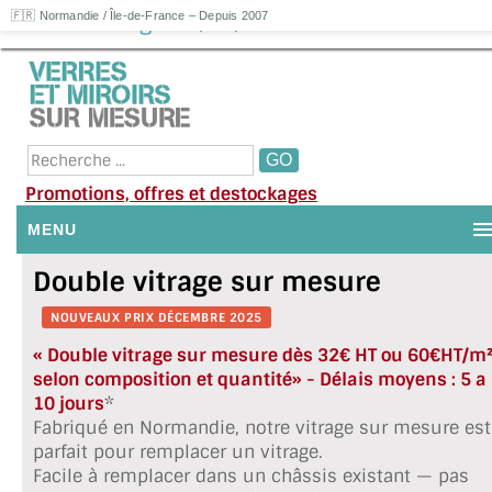
Double vitrage 10/14/4FE : 181.25€HT
🇫🇷 Normandie / Île-de-France – Depuis 2007
Promotions, offres et destockages
MENU
Double vitrage sur mesure
NOUS CONTACTER
NOUVEAUX PRIX DÉCEMBRE 2025
MON COMPTE / SE CONNECTER
« Double vitrage sur mesure dès 32€ HT ou 60€HT/m
DEMANDE DE DEVIS
selon composition et quantité»
- Délais moyens : 5 a
10 jours
*
SUIVI DE DEVIS
Fabriqué en Normandie, notre vitrage sur mesure est
parfait pour remplacer un vitrage.
SUIVI DE COMMANDE
Facile à remplacer dans un châssis existant — pas