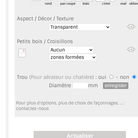
VERRE FEUILLETÉ
VERRE ANTI-REFLET
Aspect / Décor / Texture
VERRE LAQUÉ/CRÉDENCE
Petits bois / Croisillons
VERRE FEUILLETÉ/TREMPÉ
DALLE DE SOL EN VERRE
PORTE EN VERRE
Trou
(Pour aérateur ou chatière)
: oui
- non
Diamètre
mm
GARDE CORPS EN VERRE
VERRIÈRE TYPE ATELIER
Pour plus d'options, plus de choix de façonnages, ... :
contactez-nous
VERRES TEXTURÉS
PLEXIGLAS PMMA