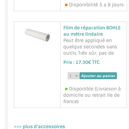
plastique, métal, bois
Disponibilité 5 a 8 jours
laminé, marbre, etc.
Charge portante 50kg
Marque : BOHLE -
Référence :
BOHLE-BO602-
Film de réparation BOHLE
1G
au mètre linéaire
Peut être appliqué en
quelque secondes sans
outils Très sûr, pas de
risque d'éclats de verre
Prix :
17.30€ TTC
Non préjudiciable à
l'esthétique du bâtiment,
pas de perte de la lumière
du jour Dispose d'1/3 de
Disponible (Livraison à
la résistance au
domicile ou retrait Ile de
déchirement de l'acier
france)
pour une grande
sécurit&eacu ...
suite
Marque : BOHLE -
Référence :
BOHLE-
>>> plus d'accessoires