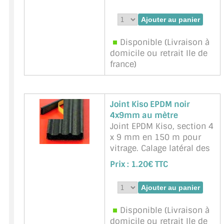
une face adhésive, pour
fond de joint en feuillure.
Dimensions en mm 4 x 9
5 rouleaux 10 m
Disponible (Livraison à
Marque : ADLER -
domicile ou retrait Ile de
Référence :
37514C
france)
Joint Kiso EPDM noir
4x9mm au mètre
Joint EPDM Kiso, section 4
x 9 mm en 150 m pour
vitrage. Calage latéral des
vitres (verres) en feuillure.
Prix :
1.20€ TTC
Une face autocollante
Marque : NNPP Service
Miroiterie - Référence :
Kiso-Noir-4x9mm
Disponible (Livraison à
domicile ou retrait Ile de