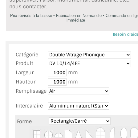
MIROIR DE SALLE DE BAIN
nous contacter.
Prix révisés à la baisse • Fabrication en Normandie • Commande en lig
MIROIR PAROI DE DOUCHE
immédiate
MIROIR POUR SALLE DE SPORT
Besoin d'aid
Appelez ou envoyez un SMS au 06 79 92 33 
MIROIR POUR SALLE DE DANSE
Catégorie
MIROIR ENCADRÉ
Produit
Largeur
mm
MIROIR TV
Hauteur
mm
VERRE SUR MESURE
Remplissage
VERRE EXTRACLAIR
Intercalaire
VERRE TREMPÉ (SÉCURIT)
Forme
PAROI DE DOUCHE