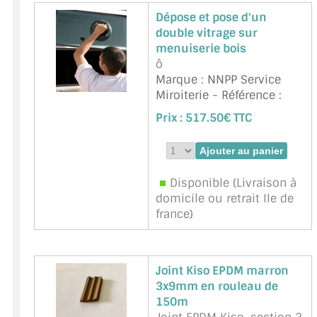
plastique, le m&eacut ...
Dépose et pose d'un
suite
double vitrage sur
Marque : BOHLE -
menuiserie bois
Référence :
BO 650.30A
ô
Marque : NNPP Service
Miroiterie - Référence :
VMS-PoseDV
Prix :
517.50€ TTC
Disponible (Livraison à
domicile ou retrait Ile de
france)
Joint Kiso EPDM marron
3x9mm en rouleau de
150m