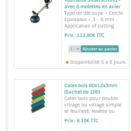
Tournette Silberschnitt®
contrôlée et au millim&eg
avec 6 molettes en acier
...
suite
Type de découpe = Cercle
Marque : BOHLE -
Epaisseur = 3 - 6 mm
Référence :
BO 650.20
Application of cutting
fluid = sec
Prix :
113.90€ TTC
Poignée en métal
Molettes = acier
Molettes et barillet
interchangeables
Disponibilité 5 a 8 jours
facilement
Angle de coupe 130° Â·
min. à¸ 72 mm
Cales bois 80x12x3mm
Marque : BOHLE -
(Sachet de 100)
Référence :
BOHLE-
Cales bois pour double
BO514.0
vitrage ou vitrage simple
et feuilleté, fenêtre ou
châssis de verrières en
Prix :
8.10€ TTC
métal. Longueur 80mm,
largeur 12mm, épaisseur