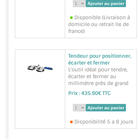
3mm. En bois dur
imprégné, grande
Disponible (Livraison à
résistance à la pression.
domicile ou retrait Ile de
Marque : BOHLE -
france)
Référence :
BOHLE-
BO5151203
Tendeur pour positionner,
écarter et fermer
L'outil idéal pour tendre,
écarter et fermer au
millimètre près de grand
plateaux lisses. Convient
Prix :
435.90€ TTC
particulièrement au
collage bord à bord de
plans de travail ou de
comptoirs.
Disponibilité 5 a 8 jours
Approprié aux matériaux à
surface plane et étanche
au gaz comme le verre, le