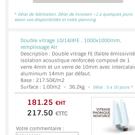
DOUBLE VITRAGE
*
Délai de fabrication. Délai de livraison +1 a quelques jours
ACCESSOIRES & QUINCAILLERIE
selon vos disponibilités et notre planning.
CATALOGUE DE PROFILS ET FIXATION DU VERRE
Double vitrage 10/14/4FE ,
1000x1000mm,
LES FIXATIONS POUR MIROIR
remplissage Air
Description : Double vitrage FE (faible émissivité
LES PROFILS PAROI DE VERRE
isolation acoustique renforcée) composé de 1
verre 4mm et un verre de 10mm avec intercalai
VITRINE EN VERRE
aluminium 14mm par défaut.
Base : 217.50€/m2
CONNECTEURS ET ASSEMBLAGE DE VERRES
Surface :
1.00
m2 -
36.2
kg -
Délai : 5 a 10 jours *
PLATS ET CORNIÈRES
€HT
LES CHARNIÈRES DE PORTE EN VERRE
€TTC
BOUTONS ET POIGNÉES
Votre commentaire :
BARRES DE STABILISATION