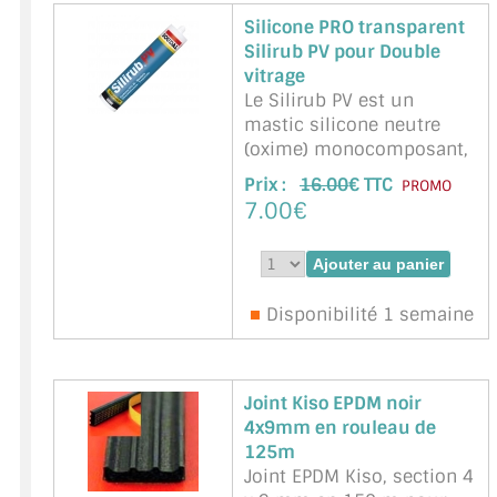
Silicone PRO transparent
Silirub PV pour Double
vitrage
Le Silirub PV est un
mastic silicone neutre
(oxime) monocomposant,
labellisé SNJF mastic
Prix :
16.00
€ TTC
PROMO
élastomère 25E, pour le
7.00€
pose des vitrages.
Caractéristiques: - Très
bonne applicabilité -
Réticulation rapide - Très
Disponibilité 1 semaine
bonne adhérence sur
verre, émail, carrelage.
Label SNJF, Mastic éla ...
suite
Joint Kiso EPDM noir
Marque : SOUDAL -
4x9mm en rouleau de
Référence :
120654
125m
Joint EPDM Kiso, section 4