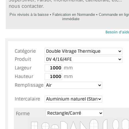
MIROIR DE SALLE DE BAIN
nous contacter.
Prix révisés à la baisse • Fabrication en Normandie • Commande en lig
MIROIR PAROI DE DOUCHE
immédiate
MIROIR POUR SALLE DE SPORT
Besoin d'aid
Appelez ou envoyez un SMS au 06 79 92 33 
MIROIR POUR SALLE DE DANSE
Catégorie
MIROIR ENCADRÉ
Produit
Largeur
mm
MIROIR TV
Hauteur
mm
VERRE SUR MESURE
Remplissage
VERRE EXTRACLAIR
Intercalaire
VERRE TREMPÉ (SÉCURIT)
Forme
PAROI DE DOUCHE