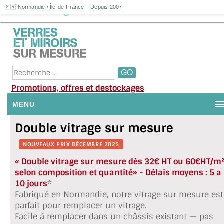
Double vitrage 4/16/4FE : 65.83€HT
🇫🇷 Normandie / Île-de-France – Depuis 2007
Promotions, offres et destockages
MENU
Double vitrage sur mesure
NOUS CONTACTER
NOUVEAUX PRIX DÉCEMBRE 2025
MON COMPTE / SE CONNECTER
« Double vitrage sur mesure dès 32€ HT ou 60€HT/m
DEMANDE DE DEVIS
selon composition et quantité»
- Délais moyens : 5 a
10 jours
*
SUIVI DE DEVIS
Fabriqué en Normandie, notre vitrage sur mesure est
parfait pour remplacer un vitrage.
SUIVI DE COMMANDE
Facile à remplacer dans un châssis existant — pas