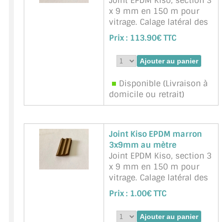
Joint EPDM Kiso, section 3
x 9 mm en 150 m pour
vitrage. Calage latéral des
vitres (verres) en feuillure.
Prix :
113.90€ TTC
Une face autocollante
Marque : NNPP Service
Miroiterie - Référence :
Kiso-marron-3x9mm-150
Disponible (Livraison à
domicile ou retrait)
Joint Kiso EPDM marron
3x9mm au mètre
Joint EPDM Kiso, section 3
x 9 mm en 150 m pour
vitrage. Calage latéral des
vitres (verres) en feuillure.
Prix :
1.00€ TTC
Une face autocollante
Marque : NNPP Service
Miroiterie - Référence :