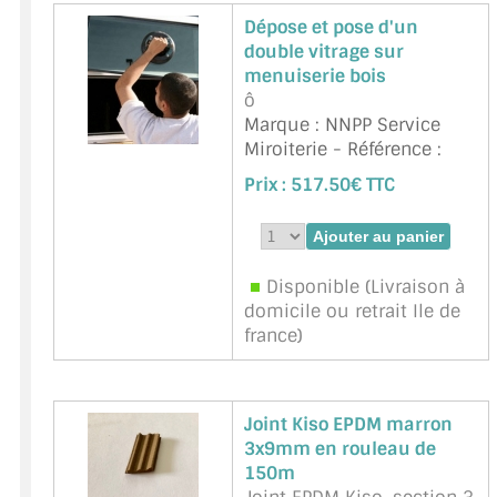
plastique, le m&eacut ...
Dépose et pose d'un
suite
double vitrage sur
Marque : BOHLE -
menuiserie bois
Référence :
BO 650.30A
ô
Marque : NNPP Service
Miroiterie - Référence :
VMS-PoseDV
Prix :
517.50€ TTC
Disponible (Livraison à
domicile ou retrait Ile de
france)
Joint Kiso EPDM marron
3x9mm en rouleau de
150m