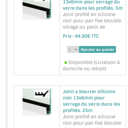
13x6mm pour serrage du
verre dans les profilés. 5m
Joint profilé en silicone
noir pour pan fixe (double
vitrage ou paroi de
douche, paroi de verre).
Prix :
44.90€ TTC
Unité de vente : 5 m
Marque : BOHLE -
Référence :
BOHLE-
BO5201735-5m
Disponible (Livraison à
domicile ou retrait)
Joint a bourrer silicone
noir 13x6mm pour
serrage du verre dans les
profilés. 25m
Joint profilé en silicone
noir pour pan fixe (double