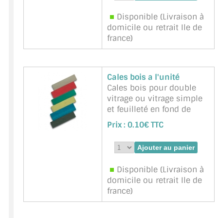
Kiso-marron-3x9mm
Disponible (Livraison à
domicile ou retrait Ile de
france)
Cales bois a l'unité
Cales bois pour double
vitrage ou vitrage simple
et feuilleté en fond de
feuillure . Fenêtre ou
Prix :
0.10€ TTC
châssis de verrières
métal.
Marque : BOHLE -
Référence :
cales-bois
Disponible (Livraison à
domicile ou retrait Ile de
france)