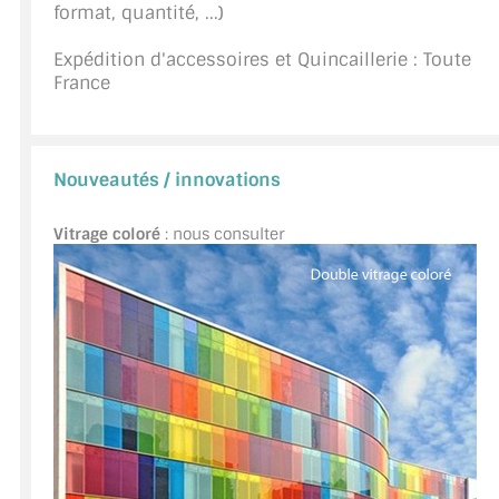
format, quantité, ...)
A PROPOS DE LA LIVRAISON
Expédition d'accessoires et Quincaillerie : Toute
France
COMPTE PRO
MON PANIER
Nouveautés / innovations
PLAN DU SITE
Vitrage coloré
: nous consulter
DÉCONNEXION
NOUS TROUVER - BUC 78
NOUS CONTACTER