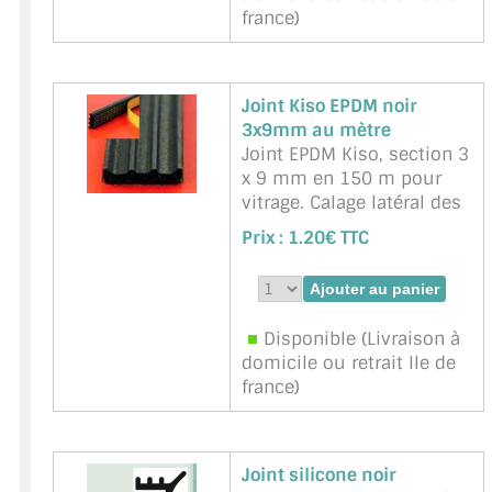
france)
Joint Kiso EPDM noir
3x9mm au mètre
Joint EPDM Kiso, section 3
x 9 mm en 150 m pour
vitrage. Calage latéral des
vitres (verres) en feuillure.
Prix :
1.20€ TTC
Une face autocollante
Marque : NNPP Service
Miroiterie - Référence :
Kiso-Noir-3x9mm
Disponible (Livraison à
domicile ou retrait Ile de
france)
Joint silicone noir