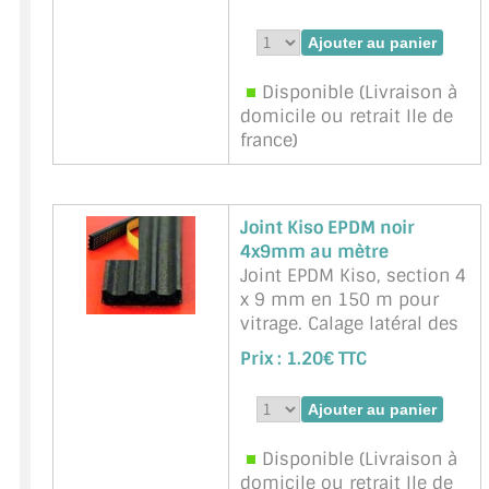
une face adhésive, pour
fond de joint en feuillure.
Dimensions en mm 4 x 9
5 rouleaux 10 m
Disponible (Livraison à
Marque : ADLER -
domicile ou retrait Ile de
Référence :
37514C
france)
Joint Kiso EPDM noir
4x9mm au mètre
Joint EPDM Kiso, section 4
x 9 mm en 150 m pour
vitrage. Calage latéral des
vitres (verres) en feuillure.
Prix :
1.20€ TTC
Une face autocollante
Marque : NNPP Service
Miroiterie - Référence :
Kiso-Noir-4x9mm
Disponible (Livraison à
domicile ou retrait Ile de