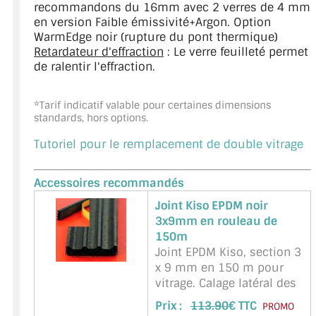
recommandons du 16mm avec 2 verres de 4 mm
en version Faible émissivité+Argon. Option
WarmEdge noir (rupture du pont thermique)
Retardateur d'effraction
: Le verre feuilleté permet
de ralentir l'effraction.
*Tarif indicatif valable pour certaines dimensions
standards, hors options.
Tutoriel pour le remplacement de double vitrage
Accessoires recommandés
Joint Kiso EPDM noir
3x9mm en rouleau de
150m
Joint EPDM Kiso, section 3
x 9 mm en 150 m pour
vitrage. Calage latéral des
vitres (verres) en feuillure.
Prix :
113.90
€ TTC
PROMO
Une face autocollante