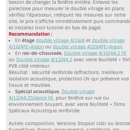
besoin de changer la fenêtre entière. Enlevez les
TOUS LES TARIFS AU M2
pareclose pour mesurer le double vitrage en place,
vérifiez l'épaisseur, indiquez les mesures sur notre
GUIDE : CHOIX PAR UTILISATION
site, le prix s'affiche immédiatement puis command
et installez (voir tutoriel en bas de page).
INSPIRATIONS ET NOUVEAUTÉS
Recommandation :
En
étage
double vitrage 4/16/4
et
double vitrage
AMBIANCE LAITON BROSSÉ
4/16/4FE+Argon
ou
double vitrage 4/20/4FE+Argon
.
En
rez-de-chaussée
,
Double vitrage 4/16/44.2 FE
MIROIRS VIEILLIS AMBIANCE BRASSERIE
ou
Double vitrage 4/12/44.2
avec verre feuilleté + fil
PVB côté intérieur.
MIROIR SUR MESURE
Résultat : sécurité renforcée (effraction), meilleure
isolation acoustique, protection UV qui préserve vos
MIROIR VIEILLI
tissus et meubles.
Spécial acoustique
,
Double vitrage
MIROIR DÉCORATIF DE COULEUR
4/12/44.2Silence FE
, pour fenêtre sur rue ou
environnement bruyant, avec verre feuilleté + films
LOTS DE MIROIRS EN MOZAÏQUE
Spéicaux Acoustique renforcée.
MIROIR POUR PORTE
Autres composition. Versions Stopsol clair ou bronze
SuperSilver, Parsol, monumental, cathédrale, etc...