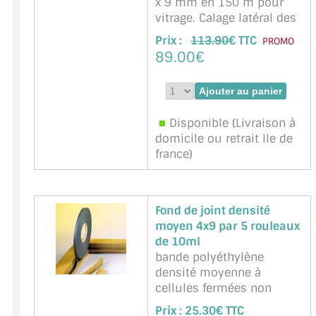
x 9 mm en 150 m pour
vitrage. Calage latéral des
vitres (verres) en feuillure.
Prix :
113.90
€ TTC
PROMO
Une face autocollante
89.00€
Marque : NNPP Service
Miroiterie - Référence :
Kiso-Noir-4x9mm-125
Disponible (Livraison à
domicile ou retrait Ile de
france)
Fond de joint densité
moyen 4x9 par 5 rouleaux
de 10ml
bande polyéthylène
densité moyenne à
cellules fermées non
communicantes, noire,
Prix :
25.30€ TTC