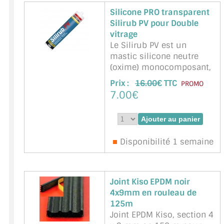
Silicone PRO transparent
Silirub PV pour Double
vitrage
Le Silirub PV est un
mastic silicone neutre
(oxime) monocomposant,
labellisé SNJF mastic
Prix :
16.00
€ TTC
PROMO
élastomère 25E, pour le
7.00€
pose des vitrages.
Caractéristiques: - Très
bonne applicabilité -
Réticulation rapide - Très
Disponibilité 1 semaine
bonne adhérence sur
verre, émail, carrelage.
Label SNJF, Mastic éla ...
suite
Joint Kiso EPDM noir
Marque : SOUDAL -
4x9mm en rouleau de
Référence :
120654
125m
Joint EPDM Kiso, section 4