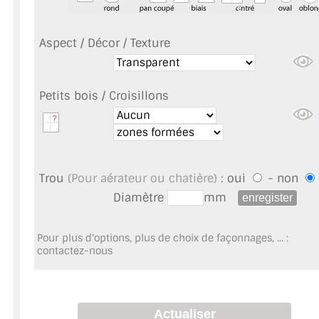
VERRE FEUILLETÉ
VERRE ANTI-REFLET
Aspect / Décor / Texture
VERRE LAQUÉ/CRÉDENCE
Petits bois / Croisillons
VERRE FEUILLETÉ/TREMPÉ
DALLE DE SOL EN VERRE
PORTE EN VERRE
Trou
(Pour aérateur ou chatière)
: oui
- non
Diamètre
mm
GARDE CORPS EN VERRE
VERRIÈRE TYPE ATELIER
Pour plus d'options, plus de choix de façonnages, ... :
contactez-nous
VERRES TEXTURÉS
PLEXIGLAS PMMA