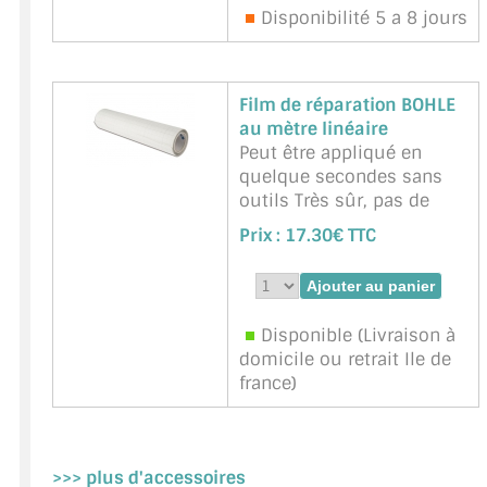
plastique, métal, bois
Disponibilité 5 a 8 jours
laminé, marbre, etc.
Charge portante 50kg
Marque : BOHLE -
Référence :
BOHLE-BO602-
Film de réparation BOHLE
1G
au mètre linéaire
Peut être appliqué en
quelque secondes sans
outils Très sûr, pas de
risque d'éclats de verre
Prix :
17.30€ TTC
Non préjudiciable à
l'esthétique du bâtiment,
pas de perte de la lumière
du jour Dispose d'1/3 de
Disponible (Livraison à
la résistance au
domicile ou retrait Ile de
déchirement de l'acier
france)
pour une grande
sécurit&eacu ...
suite
Marque : BOHLE -
Référence :
BOHLE-
>>> plus d'accessoires