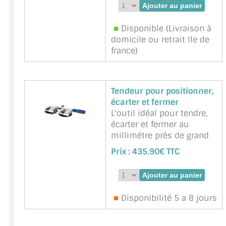
3mm. En bois dur
imprégné, grande
Disponible (Livraison à
résistance à la pression.
domicile ou retrait Ile de
Marque : BOHLE -
france)
Référence :
BOHLE-
BO5151203
Tendeur pour positionner,
écarter et fermer
L'outil idéal pour tendre,
écarter et fermer au
millimètre près de grand
plateaux lisses. Convient
Prix :
435.90€ TTC
particulièrement au
collage bord à bord de
plans de travail ou de
comptoirs.
Disponibilité 5 a 8 jours
Approprié aux matériaux à
surface plane et étanche
au gaz comme le verre, le