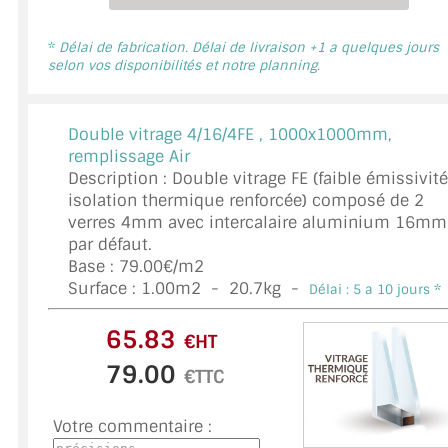
DOUBLE VITRAGE
*
Délai de fabrication. Délai de livraison +1 a quelques jours
ACCESSOIRES & QUINCAILLERIE
selon vos disponibilités et notre planning.
CATALOGUE DE PROFILS ET FIXATION DU VERRE
Double vitrage 4/16/4FE ,
1000x1000mm,
LES FIXATIONS POUR MIROIR
remplissage Air
Description : Double vitrage FE (faible émissivité
LES PROFILS PAROI DE VERRE
isolation thermique renforcée) composé de 2
verres 4mm avec intercalaire aluminium 16mm
VITRINE EN VERRE
par défaut.
Base : 79.00€/m2
CONNECTEURS ET ASSEMBLAGE DE VERRES
Surface :
1.00
m2 -
20.7
kg -
Délai : 5 a 10 jours *
PLATS ET CORNIÈRES
€HT
LES CHARNIÈRES DE PORTE EN VERRE
€TTC
BOUTONS ET POIGNÉES
Votre commentaire :
BARRES DE STABILISATION