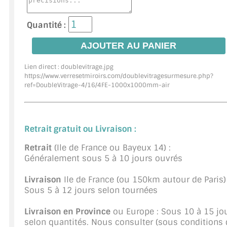
JOINTS D'ÉTANCHÉITÉS
Quantité :
FIXATION GARDES CORPS
SYSTÈMES PIVOTANTS
Lien direct : doublevitrage.jpg
https://www.verresetmiroirs.com/doublevitragesurmesure.php?
ref=
DoubleVitrage-4/16/4FE-1000x1000mm-air
SYSTÈMES COULISSANTS
LE CATALOGUE ACCESSOIRES (STROMBINOSCOPE)
Retrait gratuit ou Livraison :
ACCESSOIRES EN PROMOTIONS
Retrait
(Ile de France ou Bayeux 14) :
EXEMPLES, RÉALISATIONS, INSPIRATIONS
Généralement sous 5 à 10 jours ouvrés
NUANCIER RAL
Livraison
Ile de France (ou 150km autour de Paris) 
Sous 5 à 12 jours selon tournées
COMMENT COUPER DU VERRE ?
Livraison en Province
ou Europe : Sous 10 à 15 jo
selon quantités. Nous consulter (sous conditions 
CONSEILS / AIDE