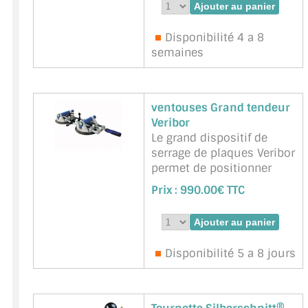
Marque : BIGNON -
Référence :
BGN-CF-BOIS
Disponibilité 4 a 8
semaines
ventouses Grand tendeur
Veribor
Le grand dispositif de
serrage de plaques Veribor
permet de positionner
facilement et en toute
Prix :
990.00€ TTC
sécurité des composants
ou des plaques de grande
surface.
Plus de dérapage : le
Disponibilité 5 a 8 jours
tendeur à ventouse
Veribor® est l'outil idéal
pour serrer, ouvrir et
fermer de manière