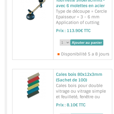
Tournette Silberschnitt®
contrôlée et au millim&eg
avec 6 molettes en acier
...
suite
Type de découpe = Cercle
Marque : BOHLE -
Epaisseur = 3 - 6 mm
Référence :
BO 650.20
Application of cutting
fluid = sec
Prix :
113.90€ TTC
Poignée en métal
Molettes = acier
Molettes et barillet
interchangeables
Disponibilité 5 a 8 jours
facilement
Angle de coupe 130° Â·
min. à¸ 72 mm
Cales bois 80x12x3mm
Marque : BOHLE -
(Sachet de 100)
Référence :
BOHLE-
Cales bois pour double
BO514.0
vitrage ou vitrage simple
et feuilleté, fenêtre ou
châssis de verrières en
Prix :
8.10€ TTC
métal. Longueur 80mm,
largeur 12mm, épaisseur