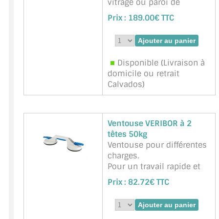
vitrage ou paroi de
douche, paroi de verre).
Prix :
189.00€ TTC
Unité de vente : 25 m
Marque : BOHLE -
Référence :
BOHLE-
BO5201735
Disponible (Livraison à
domicile ou retrait
Calvados)
Ventouse VERIBOR à 2
têtes 50kg
Ventouse pour différentes
charges.
Pour un travail rapide et
performant.
Prix :
82.72€ TTC
Appropriée aux matériaux
à surface plane et étanche
au gaz comme : verre,