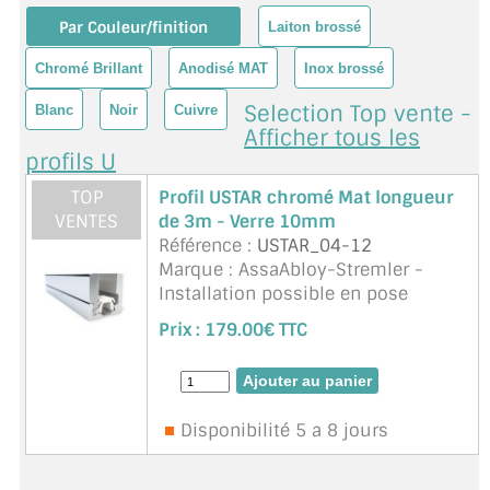
BARRES DE STABILISATION
Par Couleur/finition
Laiton brossé
JOINTS D'ÉTANCHÉITÉS
Chromé Brillant
Anodisé MAT
Inox brossé
Selection Top vente -
FIXATION GARDES CORPS
Blanc
Noir
Cuivre
Afficher tous les
profils U
SYSTÈMES PIVOTANTS
TOP
Profil USTAR chromé Mat longueur
SYSTÈMES COULISSANTS
VENTES
de 3m - Verre 10mm
Référence :
USTAR_04-12
LE CATALOGUE ACCESSOIRES
Marque : AssaAbloy-Stremler -
(STROMBINOSCOPE)
Installation possible en pose
tunnel.(profil des 4 côtés) Profil
ACCESSOIRES EN PROMOTIONS
Prix :
179.00€ TTC
unique pour une utilisation
verticale et horizontale. Permet la
EXEMPLES, RÉALISATIONS, INSPIRATIONS
compensation de faux aplombs.
Pas de fraisure n&eacu ...
suite
NUANCIER RAL
Disponibilité 5 a 8 jours
COMMENT COUPER DU VERRE ?