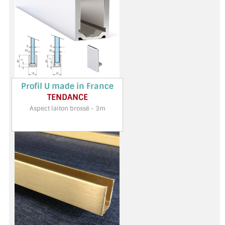
MIROIR DE SALLE DE BAIN
MIROIR PAROI DE DOUCHE
MIROIR POUR SALLE DE SPORT
MIROIR POUR SALLE DE DANSE
Profil U made in France
MIROIR ENCADRÉ
TENDANCE
Aspect laiton brossé - 3m
MIROIR TV
VERRE SUR MESURE
VERRE EXTRACLAIR
VERRE TREMPÉ (SÉCURIT)
PAROI DE DOUCHE