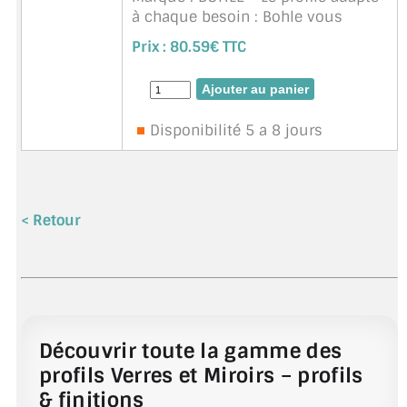
à chaque besoin : Bohle vous
propose une large gamme de
Prix :
80.59€ TTC
profilés vitrage et de miroirs pour
la protection et la mise en valeur
visuelle de votre construct ...
suite
Disponibilité 5 a 8 jours
< Retour
Découvrir toute la gamme des
profils Verres et Miroirs – profils
& finitions