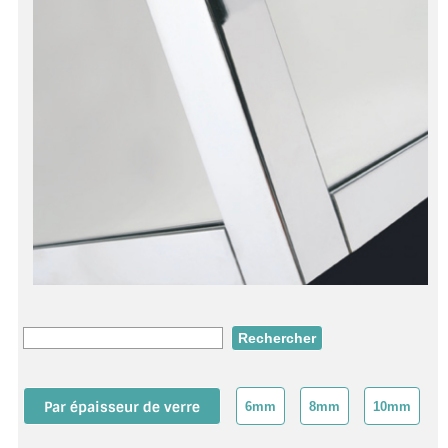
ACCESSOIRES & QUINCAILLERIE
CATALOGUE DE PROFILS ET FIXATION DU
VERRE
LES FIXATIONS POUR MIROIR
LES PROFILS PAROI DE VERRE
VITRINE EN VERRE
CONNECTEURS ET ASSEMBLAGE DE VERRES
PLATS ET CORNIÈRES
LES CHARNIÈRES DE PORTE EN VERRE
Par épaisseur de verre
6mm
8mm
10mm
BOUTONS ET POIGNÉES