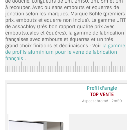
de douche. Longueurs de 1m, 2m50, 3m, 5m et 6m
TOUS LES TARIFS AU M2
à recouper. Avec ou sans embouts et equerres de
jonction selon les marques. Marque Bohle (premiers
GUIDE : CHOIX PAR UTILISATION
prix, embouts et equerre non inclus), La gamme UFIT
de AssaAbloy (très bon rapport qualité prix avec
INSPIRATIONS ET NOUVEAUTÉS
embouts,cales et équères), la gamme de fabrication
françaises avec embouts et équerres et un très
AMBIANCE LAITON BROSSÉ
grand choix finitions et déclinaisons : Voir
la gamme
de profils aluminium pour le verre de fabrication
MIROIRS VIEILLIS AMBIANCE BRASSERIE
français
.
MIROIR SUR MESURE
MIROIR VIEILLI
Profil UFIT Chromé
Profil d'angle
CONSEILLÉ
TOP VENTE
MIROIR DÉCORATIF DE COULEUR
Aspect chromé - 3m
Aspect chromé - 2m50
LOTS DE MIROIRS EN MOZAÏQUE
MIROIR POUR PORTE