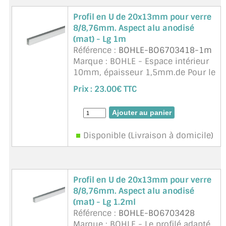
CONSEILS / AIDE
Profil en U de 20x13mm pour verre
8/8,76mm. Aspect alu anodisé
A PROPOS DE LA LIVRAISON
(mat) - Lg 1m
Référence :
BOHLE-BO6703418-1m
COMPTE PRO
Marque : BOHLE - Espace intérieur
10mm, épaisseur 1,5mm.de Pour le
MON PANIER
montage de panneaux de douche,
Prix :
23.00€ TTC
de cloisons fixes en verre. Angles
PLAN DU SITE
arrondis. Guide de perçage au fond
du profilé. Longueur ...
suite
DÉCONNEXION
Disponible (Livraison à domicile)
NOUS TROUVER - BUC 78
NOUS CONTACTER
Profil en U de 20x13mm pour verre
8/8,76mm. Aspect alu anodisé
(mat) - Lg 1.2ml
Référence :
BOHLE-BO6703428
Marque : BOHLE - Le profilé adapté