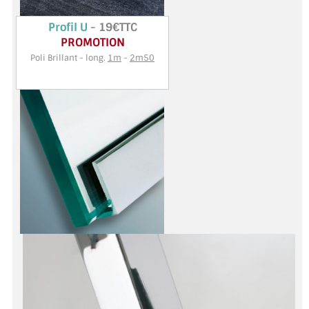
VERRE FEUILLETÉ
Profil U
- 19€TTC
VERRE ANTI-REFLET
PROMOTION
Poli Brillant - long.
1m
-
2m50
VERRE LAQUÉ/CRÉDENCE
VERRE FEUILLETÉ/TREMPÉ
DALLE DE SOL EN VERRE
PORTE EN VERRE
GARDE CORPS EN VERRE
VERRIÈRE TYPE ATELIER
VERRES TEXTURÉS
PLEXIGLAS PMMA
DOUBLE VITRAGE