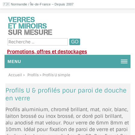
🇫🇷 Normandie / Île-de-France – Depuis 2007
Promotions, offres et destockages
MENU
NOUS CONTACTER
Accueil
>
Profils
> Profils U simple
MON COMPTE / SE CONNECTER
Profils U & profilés pour paroi de douche
en verre
DEMANDE DE DEVIS
Profils aluminium, chromé brillant, mat, noir, blanc,
SUIVI DE DEVIS
laiton brossé ou inox brossé, or doré poli brillant,
alu anodisé mat velour. Pour verre de 6mm 8mm et
SUIVI DE COMMANDE
10mm. Idéal pour fixation de paroi de verre et paroi