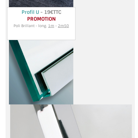
VERRE FEUILLETÉ
Profil U
- 19€TTC
VERRE ANTI-REFLET
PROMOTION
Poli Brillant - long.
1m
-
2m50
VERRE LAQUÉ/CRÉDENCE
VERRE FEUILLETÉ/TREMPÉ
DALLE DE SOL EN VERRE
PORTE EN VERRE
GARDE CORPS EN VERRE
VERRIÈRE TYPE ATELIER
VERRES TEXTURÉS
PLEXIGLAS PMMA
DOUBLE VITRAGE