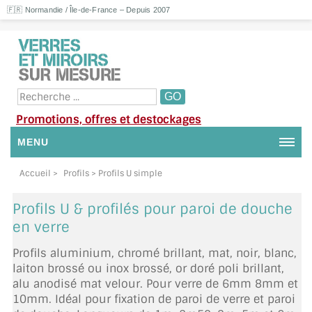
🇫🇷 Normandie / Île-de-France – Depuis 2007
Promotions, offres et destockages
MENU
NOUS CONTACTER
Accueil
>
Profils
> Profils U simple
MON COMPTE / SE CONNECTER
Profils U & profilés pour paroi de douche
en verre
DEMANDE DE DEVIS
Profils aluminium, chromé brillant, mat, noir, blanc,
SUIVI DE DEVIS
laiton brossé ou inox brossé, or doré poli brillant,
alu anodisé mat velour. Pour verre de 6mm 8mm et
SUIVI DE COMMANDE
10mm. Idéal pour fixation de paroi de verre et paroi