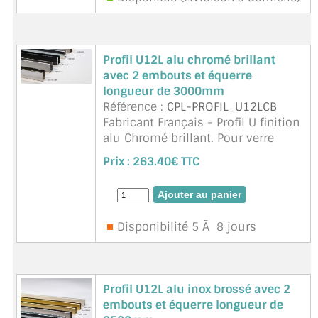
Profil U12L alu chromé brillant
avec 2 embouts et équerre
longueur de 3000mm
Référence :
CPL-PROFIL_U12LCB
Fabricant Français - Profil U finition
alu Chromé brillant. Pour verre
sécurit et verre feuilleté de 10mm.
Prix :
263.40€ TTC
Profil a visser ou coller (silicone).
Profil 35x20x2300m, largeur
intérieure 12m ...
suite
Disponibilité 5 Ã 8 jours
Profil U12L alu inox brossé avec 2
embouts et équerre longueur de