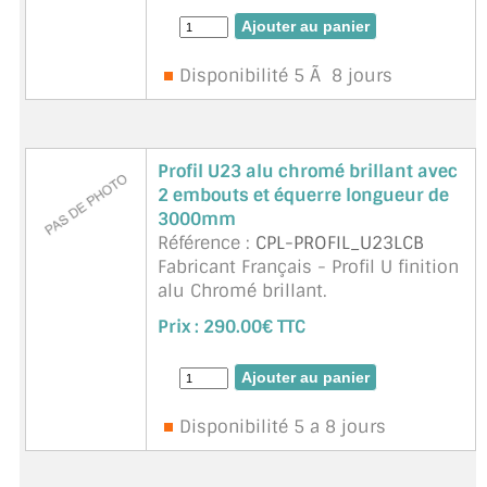
H25x20.4x3000m, largeur
intérieure 12 ...
suite
Disponibilité 5 Ã 8 jours
Profil U23 alu chromé brillant avec
2 embouts et équerre longueur de
3000mm
Référence :
CPL-PROFIL_U23LCB
Fabricant Français - Profil U finition
alu Chromé brillant.
Pour verre sécurit et verre feuilleté
Prix :
290.00€ TTC
Profil a visser ou coller (silicone).
Largeur intérieure 23mm,longueur
Disponibilité 5 a 8 jours