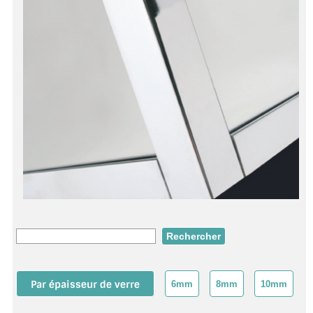
ACCESSOIRES & QUINCAILLERIE
CATALOGUE DE PROFILS ET FIXATION DU
VERRE
LES FIXATIONS POUR MIROIR
LES PROFILS PAROI DE VERRE
VITRINE EN VERRE
CONNECTEURS ET ASSEMBLAGE DE VERRES
PLATS ET CORNIÈRES
LES CHARNIÈRES DE PORTE EN VERRE
Par épaisseur de verre
6mm
8mm
10mm
BOUTONS ET POIGNÉES