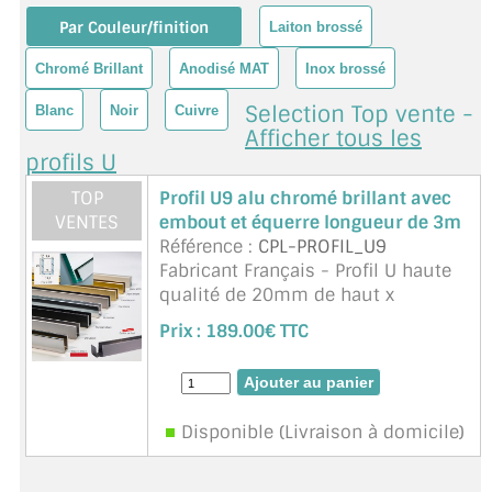
BARRES DE STABILISATION
Par Couleur/finition
Laiton brossé
JOINTS D'ÉTANCHÉITÉS
Chromé Brillant
Anodisé MAT
Inox brossé
Selection Top vente -
FIXATION GARDES CORPS
Blanc
Noir
Cuivre
Afficher tous les
profils U
SYSTÈMES PIVOTANTS
TOP
Profil U9 alu chromé brillant avec
SYSTÈMES COULISSANTS
VENTES
embout et équerre longueur de 3m
Référence :
CPL-PROFIL_U9
LE CATALOGUE ACCESSOIRES
Fabricant Français - Profil U haute
(STROMBINOSCOPE)
qualité de 20mm de haut x
14,2mm de large et 2,4mm
ACCESSOIRES EN PROMOTIONS
Prix :
189.00€ TTC
d'épaisseur. Espace intérieur
9,4mm. Pour verre de 8mm
EXEMPLES, RÉALISATIONS, INSPIRATIONS
d'épaisseur. Idéal pour le montage
de ...
suite
NUANCIER RAL
Disponible (Livraison à domicile)
COMMENT COUPER DU VERRE ?