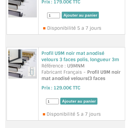
Prix :
179.00€ TTC
U9M
est un
profil mural /
d’encadrement
con&cce ...
suite
Disponibilité 5 a 7 jours
Profil U9M noir mat anodisé
velours 3 faces polis, longueur 3m
Référence :
U9MNM
Fabricant Français -
Profil U9M noir
mat anodisé velours(3 faces
polies)
, pour paroi de douche en
Prix :
129.00€ TTC
verre épaisseur 8mm. Le
profil U9M
est un
profil mural / d’e ...
suite
Disponibilité 5 a 7 jours