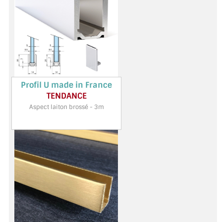
MIROIR DE SALLE DE BAIN
MIROIR PAROI DE DOUCHE
MIROIR POUR SALLE DE SPORT
MIROIR POUR SALLE DE DANSE
Profil U made in France
MIROIR ENCADRÉ
TENDANCE
Aspect laiton brossé - 3m
MIROIR TV
VERRE SUR MESURE
VERRE EXTRACLAIR
VERRE TREMPÉ (SÉCURIT)
PAROI DE DOUCHE