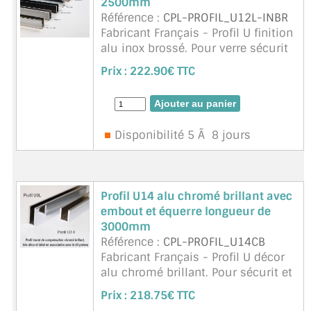
2500mm
Référence :
CPL-PROFIL_U12L-INBR
Fabricant Français - Profil U finition
alu inox brossé. Pour verre sécurit
et verre feuilleté de 10mm. Profil a
Prix :
222.90€ TTC
visser ou coller (silicone). Profil
35x20x2300m, largeur intérieure
12mm,lo ...
suite
Disponibilité 5 Ã 8 jours
Profil U14 alu chromé brillant avec
embout et équerre longueur de
3000mm
Référence :
CPL-PROFIL_U14CB
Fabricant Français - Profil U décor
alu chromé brillant. Pour sécurit et
verre feuilleté de 12mm. Profil a
Prix :
218.75€ TTC
visser ou coller (silicone). Profil