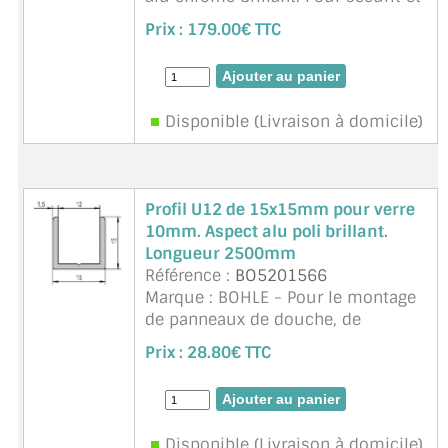
verre feuilleté de 8 à 10mm. Profil a
Prix :
179.00€ TTC
visser ou coller (silicone). Profil
H20xl16x2900m, largeur inté ...
suite
Disponible (Livraison à domicile)
Profil U12 de 15x15mm pour verre
10mm. Aspect alu poli brillant.
Longueur 2500mm
Référence :
BO5201566
Marque : BOHLE - Pour le montage
de panneaux de douche, de
cloisons fixes en verre. Espace
Prix :
28.80€ TTC
intérieur 12mm, épaisseur 1,5mm.
Guide de perçage au fond du
profilé. Longueur 2500mm à rec ...
suite
Disponible (Livraison à domicile)