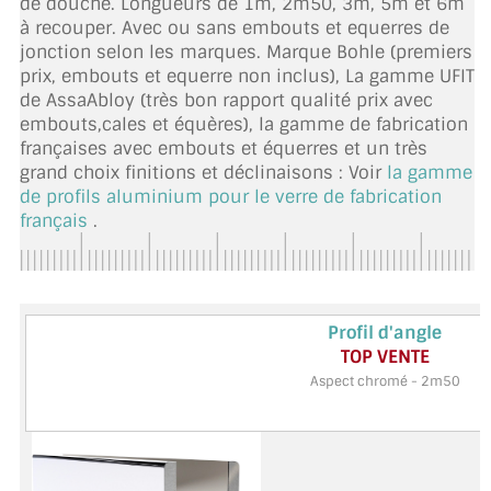
de douche. Longueurs de 1m, 2m50, 3m, 5m et 6m
TOUS LES TARIFS AU M2
à recouper. Avec ou sans embouts et equerres de
jonction selon les marques. Marque Bohle (premiers
GUIDE : CHOIX PAR UTILISATION
prix, embouts et equerre non inclus), La gamme UFIT
de AssaAbloy (très bon rapport qualité prix avec
INSPIRATIONS ET NOUVEAUTÉS
embouts,cales et équères), la gamme de fabrication
françaises avec embouts et équerres et un très
AMBIANCE LAITON BROSSÉ
grand choix finitions et déclinaisons : Voir
la gamme
de profils aluminium pour le verre de fabrication
MIROIRS VIEILLIS AMBIANCE BRASSERIE
français
.
MIROIR SUR MESURE
MIROIR VIEILLI
Profil UFIT Chromé
Profil d'angle
CONSEILLÉ
TOP VENTE
MIROIR DÉCORATIF DE COULEUR
Aspect chromé - 3m
Aspect chromé - 2m50
LOTS DE MIROIRS EN MOZAÏQUE
MIROIR POUR PORTE