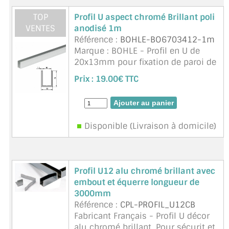
CONSEILS / AIDE
TOP
Profil U aspect chromé Brillant poli
VENTES
anodisé 1m
A PROPOS DE LA LIVRAISON
Référence :
BOHLE-BO6703412-1m
Marque : BOHLE - Profil en U de
COMPTE PRO
20x13mm pour fixation de paroi de
douche en verre 8/8,76mm
Prix :
19.00€ TTC
MON PANIER
Longueur 1070mm à recouper
selon vos besoins. Aspect poli
PLAN DU SITE
brillant. Espace intérieur 10mm,
épaisseur ...
suite
Disponible (Livraison à domicile)
DÉCONNEXION
NOUS TROUVER - BUC 78
Profil U12 alu chromé brillant avec
NOUS CONTACTER
embout et équerre longueur de
3000mm
Référence :
CPL-PROFIL_U12CB
Fabricant Français - Profil U décor
alu chromé brillant. Pour sécurit et