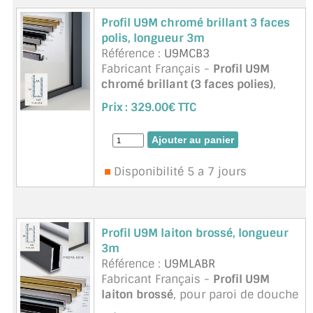
Profil U9M chromé brillant 3 faces
polis, longueur 3m
Référence :
U9MCB3
Fabricant Français -
Profil U9M
chromé brillant (3 faces polies)
,
pour paroi de douche en verre
Prix :
329.00€ TTC
épaisseur 8mm. Le
profil U9M
est
un
profil mural / d’encadreme ...
suite
Disponibilité 5 a 7 jours
Profil U9M laiton brossé, longueur
3m
Référence :
U9MLABR
Fabricant Français -
Profil U9M
laiton brossé
, pour paroi de douche
en verre épaisseur 8mm. Le
profil